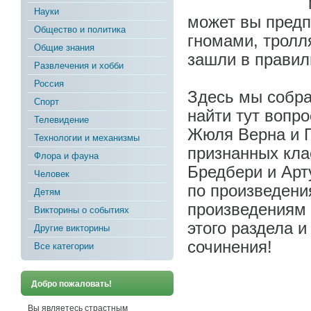
Науки
может вы предп
Общество и политика
гномами, тролл
Общие знания
зашли в правил
Развлечения и хобби
Россия
Здесь мы собра
Спорт
найти тут вопр
Телевидение
Жюля Верна и Г
Технологии и механизмы
признанных кла
Флора и фауна
Бредбери и Арт
Человек
по произведени
Детям
произведениям 
Викторины о событиях
этого раздела 
Другие викторины
сочинения!
Все категории
Добро пожаловать!
Вы являетесь страстным