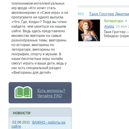
поклонником интеллектуальных
игр вроде «Кто хочет стать
миллионером» и «Своя игра» и не
Таня Гроттер Дмитр
953
пропускаете ни одного выпуска
Литература
>
«Что, Где, Когда»? Тогда вы точно
найдете, чем заняться на нашем
Alalila
, 29 мая 
сайте. Ведь здесь представлено
Таня Гроттер 
множество викторин на самые
Тибидохс (сери
разнообразные темы: викторины
по истории, викторины по
литературе, викторины по
географии, спорту и музыке. В
наши бесплатные игры онлайн
смогут играть и ваши дети, ведь у
нас есть специальный раздел
«Викторины для детей».
Есть вопросы?
Читайте FAQ
НОВОСТИ
02.06.2011 :
ВАЖНО - работы на
сайте