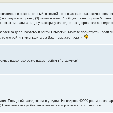
зователей не накопительный, а гибкий - он показывает как активно себя в
 (2) проходит викторины, (3) пишет новые, (4) общается на форуме больше
 - скажем, написать одну викторину за год не так здорово как за неделю
 взялся за дело, поэтому и рейтинг высокий. Можете посмотреть - если d
, то его рейтинг уменьшится, а Ваш - вырастет. Удачи!
орины, насколько резко падает рейтинг "старичков"
елал. Пару дней назад зашел и увидел. Но набрать 40000 рейтинга за пар
о) Наверное из-за добавления новых викторин всё это получилось.