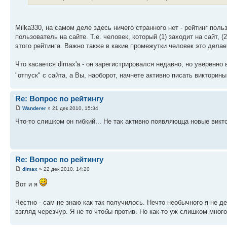
Milka330, на самом деле здесь ничего странного нет - рейтинг поль
пользователь на сайте. Т.е. человек, который (1) заходит на сайт,
этого рейтинга. Важно также в какие промежутки человек это делает
Что касается dimax'а - он зарегистрировался недавно, но уверенно
"отпуск" с сайта, а Вы, наоборот, начнете активно писать викторины
Re: Вопрос по рейтингу
Wanderer
» 21 дек 2010, 15:34
Что-то слишком он гибкий... Не так активно появляюцца новые викт
Re: Вопрос по рейтингу
dimax
» 22 дек 2010, 14:20
Вот и я
Честно - сам не знаю как так получилось. Нечто необычного я не д
взгляд черезчур. Я не то чтобы против. Но как-то уж слишком мног