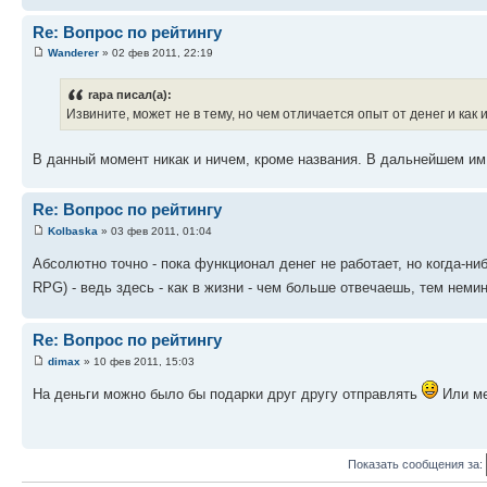
Re: Вопрос по рейтингу
Wanderer
» 02 фев 2011, 22:19
rapa писал(а):
Извините, может не в тему, но чем отличается опыт от денег и как 
В данный момент никак и ничем, кроме названия. В дальнейшем им
Re: Вопрос по рейтингу
Kolbaska
» 03 фев 2011, 01:04
Абсолютно точно - пока функционал денег не работает, но когда-ни
RPG) - ведь здесь - как в жизни - чем больше отвечаешь, тем не
Re: Вопрос по рейтингу
dimax
» 10 фев 2011, 15:03
На деньги можно было бы подарки друг другу отправлять
Или ме
Показать сообщения за: