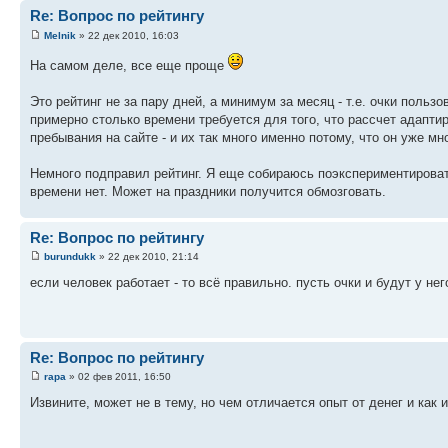
Re: Вопрос по рейтингу
Melnik
» 22 дек 2010, 16:03
На самом деле, все еще проще
Это рейтинг не за пару дней, а минимум за месяц - т.е. очки пользо
примерно столько времени требуется для того, что рассчет адаптиро
пребывания на сайте - и их так много именно потому, что он уже мн
Немного подправил рейтинг. Я еще собираюсь поэкспериментироват
времени нет. Может на праздники получится обмозговать.
Re: Вопрос по рейтингу
burundukk
» 22 дек 2010, 21:14
если человек работает - то всё правильно. пусть очки и будут у него
Re: Вопрос по рейтингу
rapa
» 02 фев 2011, 16:50
Извините, может не в тему, но чем отличается опыт от денег и как 