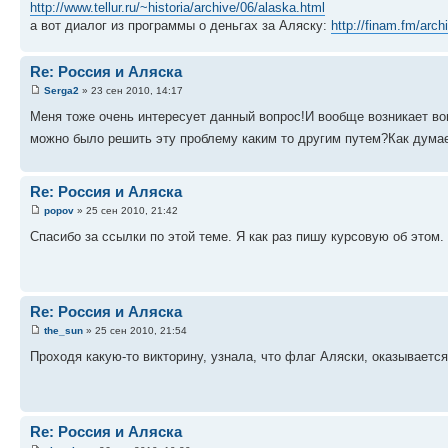
http://www.tellur.ru/~historia/archive/06/alaska.html
а вот диалог из программы о деньгах за Аляску:
http://finam.fm/arch
Re: Россия и Аляска
Serga2
» 23 сен 2010, 14:17
Меня тоже очень интересует данный вопрос!И вообще возникает во
можно было решить эту проблему каким то другим путем?Как дума
Re: Россия и Аляска
popov
» 25 сен 2010, 21:42
Спасибо за ссылки по этой теме. Я как раз пишу курсовую об этом
Re: Россия и Аляска
the_sun
» 25 сен 2010, 21:54
Проходя какую-то викторину, узнала, что флаг Аляски, оказывается
Re: Россия и Аляска