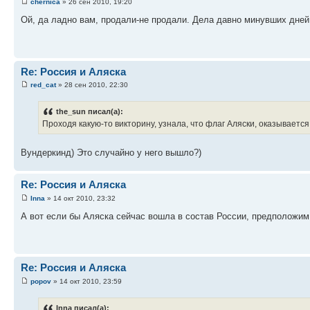
chernica
» 26 сен 2010, 19:20
Ой, да ладно вам, продали-не продали. Дела давно минувших дней
Re: Россия и Аляска
red_cat
» 28 сен 2010, 22:30
the_sun писал(а):
Проходя какую-то викторину, узнала, что флаг Аляски, оказывается
Вундеркинд) Это случайно у него вышло?)
Re: Россия и Аляска
Inna
» 14 окт 2010, 23:32
А вот если бы Аляска сейчас вошла в состав России, предположим
Re: Россия и Аляска
popov
» 14 окт 2010, 23:59
Inna писал(а):