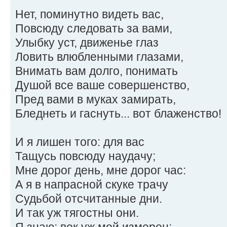
Нет, поминутно видеть вас,
Повсюду следовать за вами,
Улыбку уст, движенье глаз
Ловить влюбленными глазами,
Внимать вам долго, понимать
Душой все ваше совершенство,
Пред вами в муках замирать,
Бледнеть и гаснуть... вот блаженство!
И я лишен того: для вас
Тащусь повсюду наудачу;
Мне дорог день, мне дорог час:
А я в напрасной скуке трачу
Судьбой отсчитанные дни.
И так уж тягостны они.
Я знаю: век уж мой измерен;