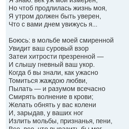
Но чтоб продлилась жизнь моя,
Я утром должен быть уверен,
Что с вами днем увижусь я...
Боюсь: в мольбе моей смиренной
Увидит ваш суровый взор
Затеи хитрости презренной —
И слышу гневный ваш укор.
Когда б вы знали, как ужасно
Томиться жаждою любви,
Пылать — и разумом всечасно
Смирять волнение в крови;
Желать обнять у вас колени
И, зарыдав, у ваших ног
Излить мольбы, признанья, пени,
Все, все, что выразить бы мог,