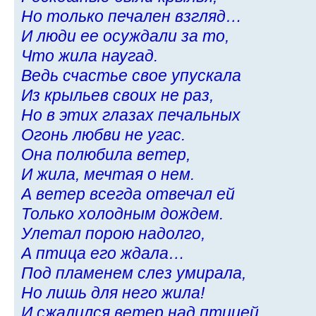
Но только печален взгляд…
И люди ее осуждали за то,
Что жила наугад.
Ведь счастье свое упускала
Из крыльев своих не раз,
Но в этих глазах печальных
Огонь любви не угас.
Она полюбила ветер,
И жила, мечтая о нем.
А ветер всегда отвечал ей
Только холодным дождем.
Улетал порою надолго,
А птица его ждала…
Под пламенем слез умирала,
Но лишь для него жила!
И сжалился ветер над птицей,