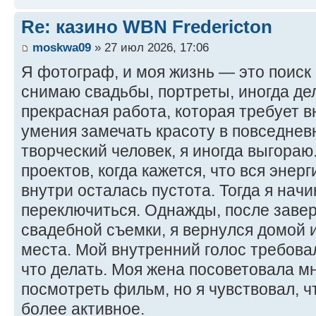
Re: казино WBN Fredericton
moskwa09
» 27 июл 2026, 17:06
Я фотограф, и моя жизнь — это поиск 
снимаю свадьбы, портреты, иногда де
прекрасная работа, которая требует в
умения замечать красоту в повседневн
творческий человек, я иногда выгораю
проектов, когда кажется, что вся энерг
внутри осталась пустота. Тогда я нач
переключиться. Однажды, после заве
свадебной съемки, я вернулся домой и
места. Мой внутренний голос требовал
что делать. Моя жена посоветовала м
посмотреть фильм, но я чувствовал, ч
более активное.