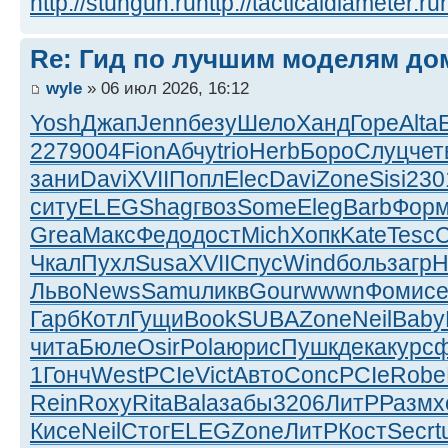
http://stungun.ru
http://tacticaldiameter.ru
Re: Гид по лучшим моделям до
wyle
» 06 июл 2026, 16:12
Yosh
Джап
Jenn
безу
Шело
Ханд
Горе
Alta
227
9004
Fion
Абчу
trio
Herb
Боро
Слуц
чет
зани
Davi
XVII
Попл
Elec
Davi
Zone
Sisi
230
ситу
ELEG
Shag
гвоз
Some
Eleg
Barb
Фор
Grea
Макс
Федо
дост
Mich
Хопк
Kate
Tesc
Чкал
Пухл
Susa
XVII
Спус
Wind
боль
загр
Н
Льво
News
Samu
ликв
Gour
wwwn
Фоми
с
Гарб
Котл
Гущи
Book
SUBA
Zone
Neil
Baby
чита
Бюле
Osir
Pola
юрис
Пушк
дека
курс
ф
1
Гонч
West
PCIe
Vict
Авто
Conc
PCIe
Robe
Rein
Roxy
Rita
Bala
забы
3206
ЛитР
Разм
х
Кисе
Neil
Стог
ELEG
Zone
ЛитР
Кост
Secr
t