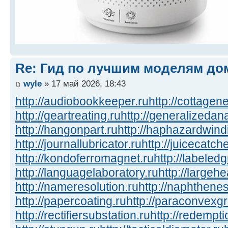
Re: Гид по лучшим моделям до
wyle
» 17 май 2026, 18:43
http://audiobookkeeper.ru
http://cottagene
http://geartreating.ru
http://generalizedana
http://hangonpart.ru
http://haphazardwind
http://journallubricator.ru
http://juicecatche
http://kondoferromagnet.ru
http://labeled
http://languagelaboratory.ru
http://largehe
http://nameresolution.ru
http://naphthenes
http://papercoating.ru
http://paraconvexg
http://rectifiersubstation.ru
http://redempti