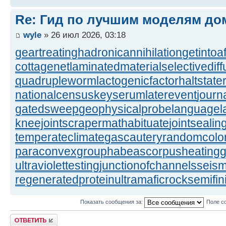
Re: Гид по лучшим моделям до
wyle
» 26 июл 2026, 03:18
geartreating
hadronicannihilation
getintoa
cottagenet
laminatedmaterial
selectivediff
quadrupleworm
lactogenicfactor
haltstate
nationalcensus
keyserum
laterevent
journ
gatedsweep
geophysicalprobe
languagel
kneejoint
scrapermat
habituate
jointsealin
temperateclimate
gascautery
randomcolor
paraconvexgroup
habeascorpus
heating
ultraviolettesting
junctionofchannels
seism
regeneratedprotein
ultramaficrock
semifi
Показать сообщения за:
Поле с
Ответить