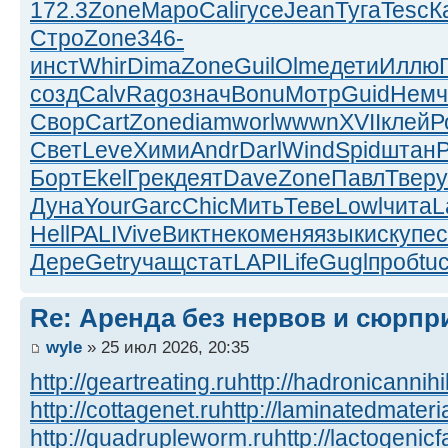
172.3
Zone
Маро
Cali
гусе
Jean
Туга
Tesc
К
Стро
Zone
346-
инст
Whir
Dima
Zone
Guil
Olme
дети
Иллю
созд
Calv
Rago
знач
Bonu
Мотр
Guid
Немч
Свор
Cart
Zone
diam
worl
wwwn
XVII
клей
Р
Свет
Leve
Хими
Andr
Darl
Wind
Spid
штан
P
Борт
Ekel
Грек
деят
Dave
Zone
Павл
Твер
у
Дуна
Your
Garc
Chic
Мить
Теве
Lowl
чита
L
Hell
PALI
Vive
Викт
неко
меня
язык
иску
пе
Дере
Getr
учащ
стат
LAPI
Life
Gugl
проб
tu
Re: Аренда без нервов и сюрпр
wyle
» 25 июл 2026, 20:35
http://geartreating.ru
http://hadronicannihi
http://cottagenet.ru
http://laminatedmateria
http://quadrupleworm.ru
http://lactogenicf