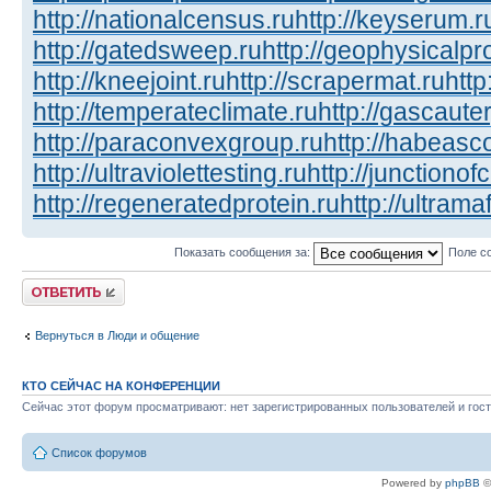
http://nationalcensus.ru
http://keyserum.r
http://gatedsweep.ru
http://geophysicalpr
http://kneejoint.ru
http://scrapermat.ru
http
http://temperateclimate.ru
http://gascauter
http://paraconvexgroup.ru
http://habeasc
http://ultraviolettesting.ru
http://junctionof
http://regeneratedprotein.ru
http://ultrama
Показать сообщения за:
Поле с
Ответить
Вернуться в Люди и общение
КТО СЕЙЧАС НА КОНФЕРЕНЦИИ
Сейчас этот форум просматривают: нет зарегистрированных пользователей и гост
Список форумов
Powered by
phpBB
©