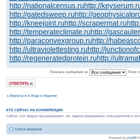
http://nationalcensus.ru
http://keyserum.r
http://gatedsweep.ru
http://geophysicalpr
http://kneejoint.ru
http://scrapermat.ru
http
http://temperateclimate.ru
http://gascauter
http://paraconvexgroup.ru
http://habeasc
http://ultraviolettesting.ru
http://junctionof
http://regeneratedprotein.ru
http://ultrama
Показать сообщения за:
Поле с
Ответить
Вернуться в Люди и общение
КТО СЕЙЧАС НА КОНФЕРЕНЦИИ
Сейчас этот форум просматривают: нет зарегистрированных пользователей и гост
Список форумов
Powered by
phpBB
©