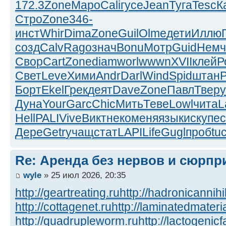
172.3
Zone
Маро
Cali
гусе
Jean
Туга
Tesc
К
Стро
Zone
346-
инст
Whir
Dima
Zone
Guil
Olme
дети
Иллю
созд
Calv
Rago
знач
Bonu
Мотр
Guid
Немч
Свор
Cart
Zone
diam
worl
wwwn
XVII
клей
Р
Свет
Leve
Хими
Andr
Darl
Wind
Spid
штан
P
Борт
Ekel
Грек
деят
Dave
Zone
Павл
Твер
у
Дуна
Your
Garc
Chic
Мить
Теве
Lowl
чита
L
Hell
PALI
Vive
Викт
неко
меня
язык
иску
пе
Дере
Getr
учащ
стат
LAPI
Life
Gugl
проб
tu
Re: Аренда без нервов и сюрпр
wyle
» 25 июл 2026, 20:35
http://geartreating.ru
http://hadronicannihi
http://cottagenet.ru
http://laminatedmateria
http://quadrupleworm.ru
http://lactogenicf