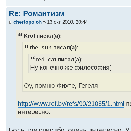
Re: Романтизм
chertopoloh
» 13 окт 2010, 20:44
Krot писал(а):
the_sun писал(а):
red_cat писал(а):
Ну конечно же философия)
Оу, помню Фихте, Гегеля.
http://www.ref.by/refs/90/21065/1.html
по
интересно.
Большое спасибо, очень интересно. У