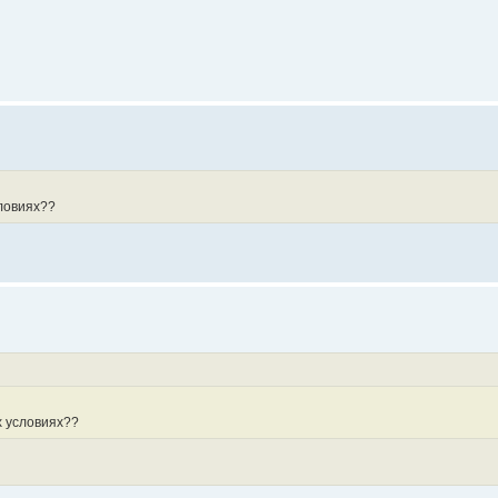
словиях??
х условиях??