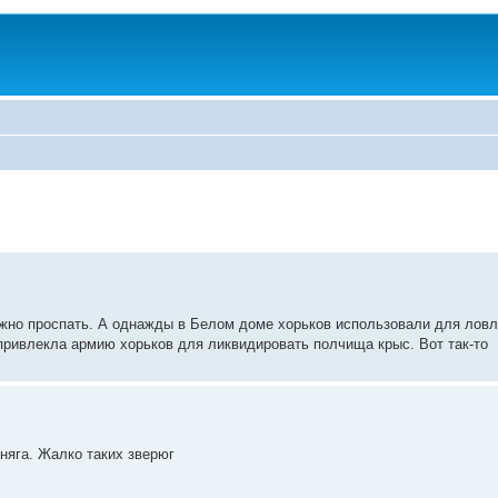
ожно проспать. А однажды в Белом доме хорьков использовали для ловл
привлекла армию хорьков для ликвидировать полчища крыс. Вот так-то
няга. Жалко таких зверюг