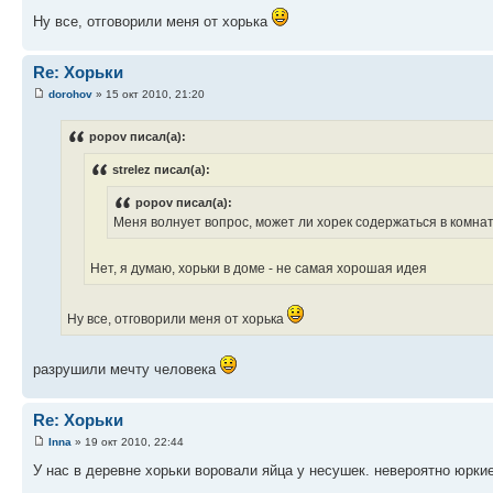
Ну все, отговорили меня от хорька
Re: Хорьки
dorohov
» 15 окт 2010, 21:20
popov писал(а):
strelez писал(а):
popov писал(а):
Меня волнует вопрос, может ли хорек содержаться в комна
Нет, я думаю, хорьки в доме - не самая хорошая идея
Ну все, отговорили меня от хорька
разрушили мечту человека
Re: Хорьки
Inna
» 19 окт 2010, 22:44
У нас в деревне хорьки воровали яйца у несушек. невероятно юрки