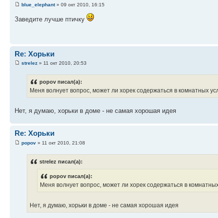
blue_elephant
» 09 окт 2010, 16:15
Заведите лучше птичку
Re: Хорьки
strelez
» 11 окт 2010, 20:53
popov писал(а):
Меня волнует вопрос, может ли хорек содержаться в комнатных у
Нет, я думаю, хорьки в доме - не самая хорошая идея
Re: Хорьки
popov
» 11 окт 2010, 21:08
strelez писал(а):
popov писал(а):
Меня волнует вопрос, может ли хорек содержаться в комнатны
Нет, я думаю, хорьки в доме - не самая хорошая идея