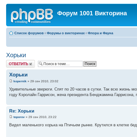
Форум 1001 Викторина
Список форумов
‹
Форумы о викторинах
‹
Флора и Фауна
Хорьки
Ответить
Хорьки
kopernik
» 29 сен 2010, 23:02
Удивительные зверюги. Спят по 20 часов в сутки. Так всю жизнь м
году Кэролайн Гаррисон, жена президента Бенджамина Гаррисона, 
Re: Хорьки
toporov
» 29 сен 2010, 23:22
Видел маленького хорька на Птичьем рынке. Крутился в клетке бед