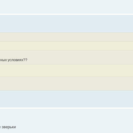
тных условиях??
е зверьки