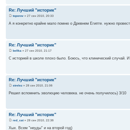
Re: Лучший "историк"
toporov
» 27 сен 2010, 20:33
А я конкретно крайне мало помню о Древнем Египте. нужно провести
Re: Лучший "историк"
bellka
» 27 сен 2010, 21:17
С историей в школе плохо было. Боюсь, что клинический случай. И
Re: Лучший "историк"
strelez
» 28 сен 2010, 21:06
Решил вспомнить эволюцию человека. не очень получилось) 3/10
Re: Лучший "историк"
red_cat
» 28 сен 2010, 22:36
Хых. Всем "неуды" и на второй год)