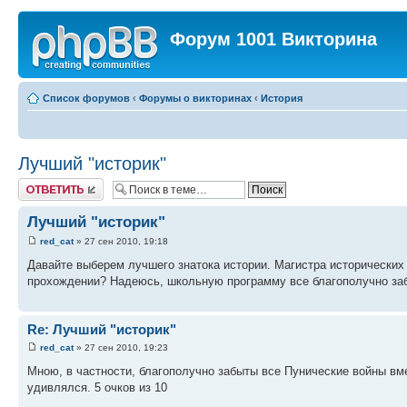
Форум 1001 Викторина
Список форумов
‹
Форумы о викторинах
‹
История
Лучший "историк"
Ответить
Лучший "историк"
red_cat
» 27 сен 2010, 19:18
Давайте выберем лучшего знатока истории. Магистра исторических н
прохождении? Надеюсь, школьную программу все благополучно за
Re: Лучший "историк"
red_cat
» 27 сен 2010, 19:23
Мною, в частности, благополучно забыты все Пунические войны в
удивлялся. 5 очков из 10