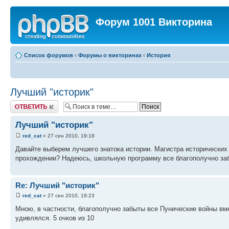
Форум 1001 Викторина
Список форумов
‹
Форумы о викторинах
‹
История
Лучший "историк"
Ответить
Лучший "историк"
red_cat
» 27 сен 2010, 19:18
Давайте выберем лучшего знатока истории. Магистра исторических н
прохождении? Надеюсь, школьную программу все благополучно за
Re: Лучший "историк"
red_cat
» 27 сен 2010, 19:23
Мною, в частности, благополучно забыты все Пунические войны в
удивлялся. 5 очков из 10