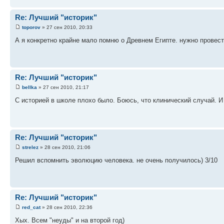
Re: Лучший "историк"
toporov
» 27 сен 2010, 20:33
А я конкретно крайне мало помню о Древнем Египте. нужно провести
Re: Лучший "историк"
bellka
» 27 сен 2010, 21:17
С историей в школе плохо было. Боюсь, что клинический случай. И
Re: Лучший "историк"
strelez
» 28 сен 2010, 21:06
Решил вспомнить эволюцию человека. не очень получилось) 3/10
Re: Лучший "историк"
red_cat
» 28 сен 2010, 22:36
Хых. Всем "неуды" и на второй год)