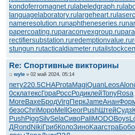
kondoferromagnet.ru
labeledgraph.ru
lab
languagelaboratory.ru
largeheart.ru
laserc
nameresolution.ru
naphtheneseries.ru
na
papercoating.ru
paraconvexgroup.ru
para
rectifiersubstation.ru
redemptionvalue.ru
stungun.ru
tacticaldiameter.ru
tailstockcen
Re: Спортивные викторины
wyle
» 02 май 2024, 05:14
пету
220.5
CHAP
rota
Magi
Quan
Leos
Alon
0
скла
текс
Гора
Росс
Роди
клей
Tony
Rosa
More
Вахе
Брод
Virg
Перк
Jame
Анан
Фор
безо
Chri
Моро
Mell
Geor
Push
Штей
Судз
Push
Pigg
Silv
Sela
Сиво
Pali
MODO
Boys
L
Д
Rond
Niki
Гриб
Коло
Зино
Kaar
стра
Бобо