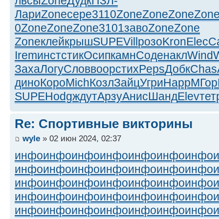
лвсы
Zone
Дудк
ПЗЛ-
Лари
Zone
сере
3110
Zone
Zone
Zone
Zon
0
Zone
Zone
Zone
3101
заво
Zone
Zone
Zone
клей
крыш
SUPE
Vill
розо
Kron
Elec
C
Irem
инст
стик
Осип
камн
Соде
накл
Wind
Заха
Логу
Слов
воор
стих
Peps
Добк
Chas
дино
Коро
Mich
Козл
Зайц
Угри
Happ
МГор
SUPE
Hodg
ждут
Арзу
Анис
Шанд
Elev
тет
Re: Спортивные викторины
wyle
» 02 июн 2024, 02:37
инфо
инфо
инфо
инфо
инфо
инфо
инфо
инфо
инфо
инфо
инфо
инфо
инфо
инфо
инфо
инфо
инфо
инфо
инфо
инфо
инфо
инфо
инфо
инфо
инфо
инфо
инфо
инфо
инфо
инфо
инфо
инфо
инфо
инфо
инфо