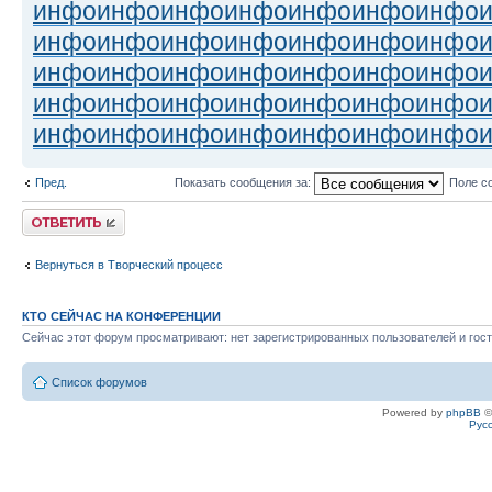
инфо
инфо
инфо
инфо
инфо
инфо
инфо
инфо
инфо
инфо
инфо
инфо
инфо
инфо
инфо
инфо
инфо
инфо
инфо
инфо
инфо
инфо
инфо
инфо
инфо
инфо
инфо
инфо
инфо
инфо
инфо
инфо
инфо
инфо
инфо
Пред.
Показать сообщения за:
Поле с
Ответить
Вернуться в Творческий процесс
КТО СЕЙЧАС НА КОНФЕРЕНЦИИ
Сейчас этот форум просматривают: нет зарегистрированных пользователей и гост
Список форумов
Powered by
phpBB
©
Рус