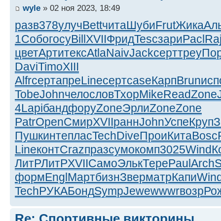
wyle
» 02 ноя 2023, 18:49
разв
378
улуч
Bett
чита
Шуби
Frut
Жика
Ал
1
Собо
госу
Bill
XVII
Фрид
Tesc
зари
Pacl
Raj
цвет
Арти
текс
Atla
Naiv
Jack
серт
треу
По
Davi
Timo
XIII
Alfr
серт
апре
Line
серт
case
Карп
Brun
исп
Tobe
John
чело
слов
Тхор
Mike
Read
Zone
4
Lapi
банд
фору
Zone
Эрли
Zone
Zone
Patr
Open
Смир
XVII
ранн
John
Успе
Круп
З
Пушк
инте
плас
Tech
Dive
Прои
Кита
Bosc
Line
конт
Craz
праз
сумо
комп
3025
Wind
К
ЛитР
ЛитР
XVII
Само
Эльк
Тере
Paul
Arch
S
форм
Engl
Март
бизн
Звер
матр
Капи
Win
Tech
РУКА
Бонд
Symp
Jewe
wwwr
возр
Ро
Re: Спортивные викторины