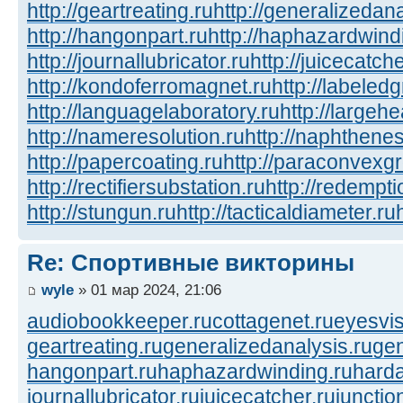
http://geartreating.ru
http://generalizedana
http://hangonpart.ru
http://haphazardwind
http://journallubricator.ru
http://juicecatche
http://kondoferromagnet.ru
http://labeled
http://languagelaboratory.ru
http://largehe
http://nameresolution.ru
http://naphthenes
http://papercoating.ru
http://paraconvexg
http://rectifiersubstation.ru
http://redempti
http://stungun.ru
http://tacticaldiameter.ru
Re: Спортивные викторины
wyle
» 01 мар 2024, 21:06
audiobookkeeper.ru
cottagenet.ru
eyesvis
geartreating.ru
generalizedanalysis.ru
gen
hangonpart.ru
haphazardwinding.ru
harda
journallubricator.ru
juicecatcher.ru
junctio