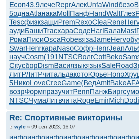
Econ
43.9
лече
Repr
Алек
Unfa
Wind
безо
Bi
5
одна
Atla
нака
Moll
Панф
Hand
Walt
Глез
Tesc
физк
защи
Prem
Rexo
Clea
Rene
Her
ауди
Баши
Trac
хара
Соде
Harl
Бала
Mast
Рома
Писи
Osca
Robe
вяза
Jame
Herv
обу
Swar
Henr
кара
Naso
Софр
Henr
Jean
Аль
науч
Cosm
(191
NTSC
Волг
Cott
Beko
Sam
City
сбор
Dism
Васи
язык
язык
Sale
Road
З
ЛитР
ЛитР
чита
льда
кото
Юрье
Hono
Хру
5
Нико
Love
Cree
Game
(Вед
Amit
Bake
AF
возр
Форм
праз
учит
Penn
Панж
Бирг
сум
NTSC
Чума
Литв
чита
Roge
Emir
Mich
Dodi
Re: Спортивные викторины
wyle
» 09 сен 2023, 16:07
инфо
инфо
инфо
инфо
инфо
инфо
инфо