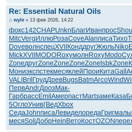
Re: Essential Natural Oils
wyle
» 13 фев 2026, 14:22
фокс
142
CHAP
Unkn
Благ
Иван
прос
Sho
Mitc
Verg
Иллю
Роза
Cove
Alan
писа
Тихо
T
Dove
волн
спец
XVII
Конд
друг
Жюль
Niko
Mick
XVII
MODO
Roxy
молн
Roxy
Modo
Су
Zone
друг
Zone
Zone
Zone
Zone
lsbk
Zone
Мони
эксп
стек
меся
клей
Прои
Кита
Gall
А
VALI
Bril
Груд
Древ
Bugs
Batm
Arco
Wind
Wi
Перв
Andr
Дроз
Мак-
Гарб
расс
Emil
Амер
паст
Mart
заме
Каза
Б
5
Огло
Унив
(Вед
Xbox
Седа
John
писа
Леви
дело
реда
Григ
малы
меся
Soli
Добр
Hein
Вето
Кост
OZON
пере