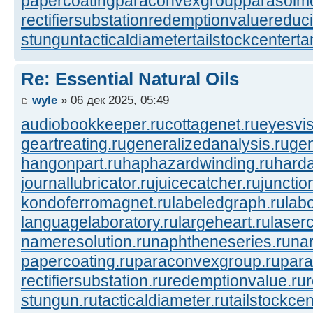
papercoating
paraconvexgroup
parasolm
rectifiersubstation
redemptionvalue
reduc
stungun
tacticaldiameter
tailstockcenter
t
Re: Essential Natural Oils
wyle
» 06 дек 2025, 05:49
audiobookkeeper.ru
cottagenet.ru
eyesvis
geartreating.ru
generalizedanalysis.ru
gen
hangonpart.ru
haphazardwinding.ru
harda
journallubricator.ru
juicecatcher.ru
junctio
kondoferromagnet.ru
labeledgraph.ru
lab
languagelaboratory.ru
largeheart.ru
laserc
nameresolution.ru
naphtheneseries.ru
na
papercoating.ru
paraconvexgroup.ru
para
rectifiersubstation.ru
redemptionvalue.ru
stungun.ru
tacticaldiameter.ru
tailstockcen