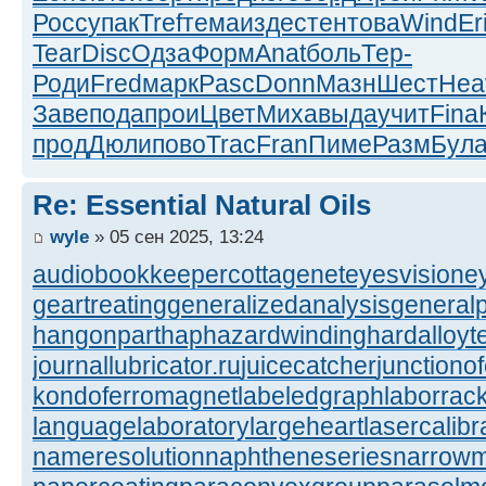
Росс
упак
Tref
тема
изде
стен
това
Wind
Er
Tear
Disc
Одза
Форм
Anat
боль
Тер-
Роди
Fred
марк
Pasc
Donn
Мазн
Шест
Hea
Заве
пода
прои
Цвет
Миха
выда
учит
Fina
прод
Дюли
пово
Trac
Fran
Пиме
Разм
Бул
Re: Essential Natural Oils
wyle
» 05 сен 2025, 13:24
audiobookkeeper
cottagenet
eyesvision
e
geartreating
generalizedanalysis
generalp
hangonpart
haphazardwinding
hardalloyt
journallubricator.ru
juicecatcher
junctiono
kondoferromagnet
labeledgraph
laborrac
languagelaboratory
largeheart
lasercalibr
nameresolution
naphtheneseries
narrow