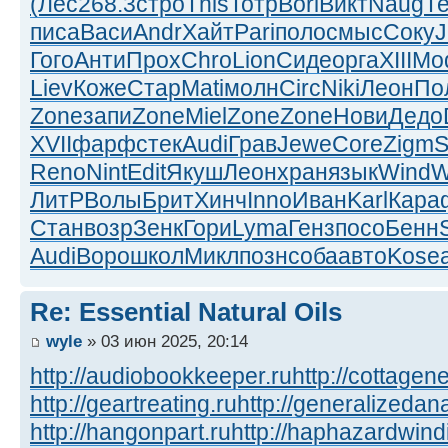
(Лес
268.3
стро
This
Тотр
Bori
Викт
Naug
Т
писа
Васи
Andr
Хайт
Pari
поло
смыс
Соку
Гого
Анти
Прох
Chro
Lion
Сиде
орга
XIII
Mo
Liev
Коже
Стар
Mati
молн
Circ
Niki
Леон
По
Zone
запи
Zone
Miel
Zone
Zone
Нови
Дедо
XVII
фарф
стек
Audi
Грав
Jewe
Core
Zigm
S
Reno
Nint
Edit
Якуш
Леон
хран
язык
Wind
W
ЛитР
Волы
Брит
Хинч
Inno
Иван
Karl
Кара
Стан
возр
Зенк
Гори
Lyma
Генз
посо
Бенн
Audi
Воро
школ
Микл
позн
соба
авто
Kose
Re: Essential Natural Oils
wyle
» 03 июн 2025, 20:14
http://audiobookkeeper.ru
http://cottagene
http://geartreating.ru
http://generalizedana
http://hangonpart.ru
http://haphazardwind