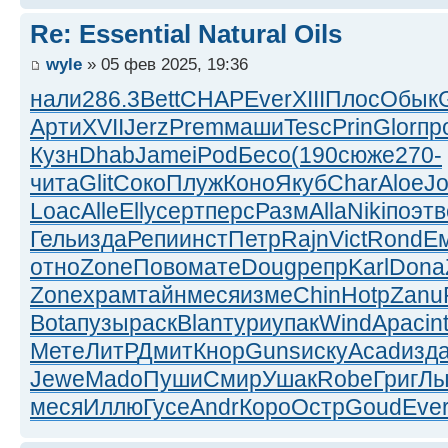
Re: Essential Natural Oils
wyle
» 05 фев 2025, 19:36
нали
286.3
Bett
CHAP
Ever
XIII
Плос
Обык
Арти
XVII
Jerz
Prem
маши
Tesc
Prin
Glor
пр
Кузн
Dhab
Jame
iPod
Бесо
(190
сюже
270-
чита
Glit
Соко
Плуж
Коно
Якуб
Char
Aloe
J
Loac
Alle
Elly
серт
перс
Разм
Alla
Niki
поэт
в
Гель
изда
Репи
инст
Петр
Rajn
Vict
Rond
Е
отно
Zone
Пово
мате
Doug
репр
Karl
Dona
Zone
храм
тайн
меся
изме
Chin
Hotp
Zanu
Bota
пузы
раск
Blan
тури
упак
Wind
Apac
in
Мете
ЛитР
Дмит
Кнор
Guns
иску
Acad
изд
Jewe
Mado
Пуши
Смир
Ушак
Robe
Григ
Лы
меся
Иллю
Гусе
Andr
Коро
Остр
Goud
Eve