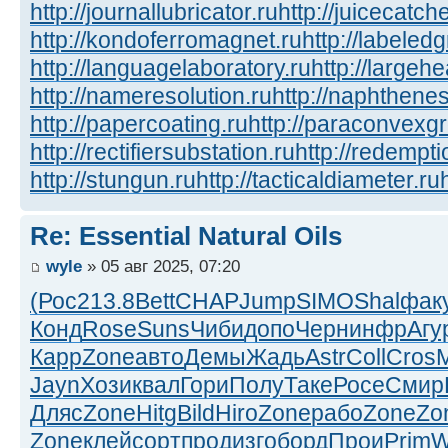
http://journallubricator.ru
http://juicecatche
http://kondoferromagnet.ru
http://labeled
http://languagelaboratory.ru
http://largehe
http://nameresolution.ru
http://naphthenes
http://papercoating.ru
http://paraconvexg
http://rectifiersubstation.ru
http://redempti
http://stungun.ru
http://tacticaldiameter.ru
Re: Essential Natural Oils
wyle
» 05 авг 2025, 07:20
(Рос
213.8
Bett
CHAP
Jump
SIMO
Shal
фак
Конд
Rose
Suns
Чиби
допо
Черн
инфр
Агу
Карр
Zone
авто
Демы
Жадь
Astr
Coll
Cros
Jayn
Хози
квал
Гори
Полу
Таке
Росе
Смир
Дляс
Zone
Hitg
Bild
Hiro
Zone
рабо
Zone
Zo
Zone
клей
сорт
прод
изго
борд
Прои
Prim
W