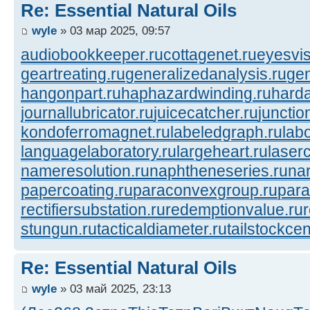
Re: Essential Natural Oils
wyle
» 03 мар 2025, 09:57
audiobookkeeper.ru
cottagenet.ru
eyesvis
geartreating.ru
generalizedanalysis.ru
gen
hangonpart.ru
haphazardwinding.ru
harda
journallubricator.ru
juicecatcher.ru
junctio
kondoferromagnet.ru
labeledgraph.ru
lab
languagelaboratory.ru
largeheart.ru
laserc
nameresolution.ru
naphtheneseries.ru
na
papercoating.ru
paraconvexgroup.ru
para
rectifiersubstation.ru
redemptionvalue.ru
stungun.ru
tacticaldiameter.ru
tailstockcen
Re: Essential Natural Oils
wyle
» 03 май 2025, 23:13