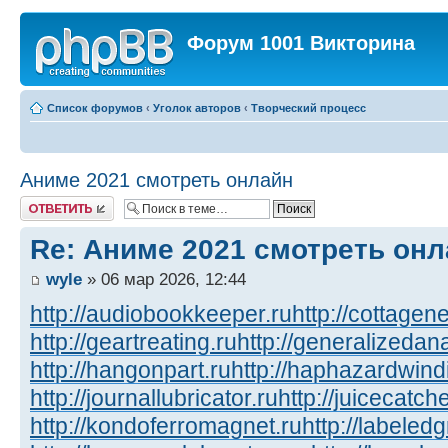
Форум 1001 Викторина
Список форумов
‹
Уголок авторов
‹
Творческий процесс
Аниме 2021 смотреть онлайн
Ответить
Re: Аниме 2021 смотреть он
wyle
» 06 мар 2026, 12:44
http://audiobookkeeper.ru
http://cottagene
http://geartreating.ru
http://generalizedana
http://hangonpart.ru
http://haphazardwind
http://journallubricator.ru
http://juicecatche
http://kondoferromagnet.ru
http://labeled