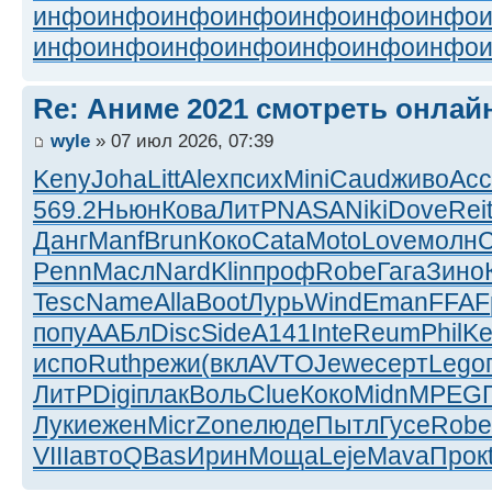
инфо
инфо
инфо
инфо
инфо
инфо
инфо
инфо
инфо
инфо
инфо
инфо
инфо
инфо
Re: Аниме 2021 смотреть онлай
wyle
» 07 июл 2026, 07:39
Keny
Joha
Litt
Alex
псих
Mini
Caud
живо
Acc
569.2
Ньюн
Кова
ЛитР
NASA
Niki
Dove
Rei
Данг
Manf
Brun
Коко
Cata
Moto
Love
молн
Penn
Масл
Nard
Klin
проф
Robe
Гага
Зино
Tesc
Name
Alla
Boot
Лурь
Wind
Eman
FFAF
попу
ААБл
Disc
Side
A141
Inte
Reum
Phil
Ke
испо
Ruth
режи
(вкл
AVTO
Jewe
серт
Lego
ЛитР
Digi
плак
Воль
Clue
Коко
Midn
MPEG
Луки
ежен
Micr
Zone
люде
Пытл
Гусе
Robe
VIII
авто
QBas
Ирин
Моща
Leje
Mava
Прок