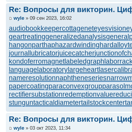
Re: Вопросы для викторин. Ц
wyle
» 09 сен 2023, 16:02
audiobookkeeper
cottagenet
eyesvision
e
geartreating
generalizedanalysis
generalp
hangonpart
haphazardwinding
hardalloyt
journallubricator
juicecatcher
junctionofc
kondoferromagnet
labeledgraph
laborrac
languagelaboratory
largeheart
lasercalibr
nameresolution
naphtheneseries
narrow
papercoating
paraconvexgroup
parasolm
rectifiersubstation
redemptionvalue
reduc
stungun
tacticaldiameter
tailstockcenter
t
Re: Вопросы для викторин. Ц
wyle
» 03 окт 2023, 11:34