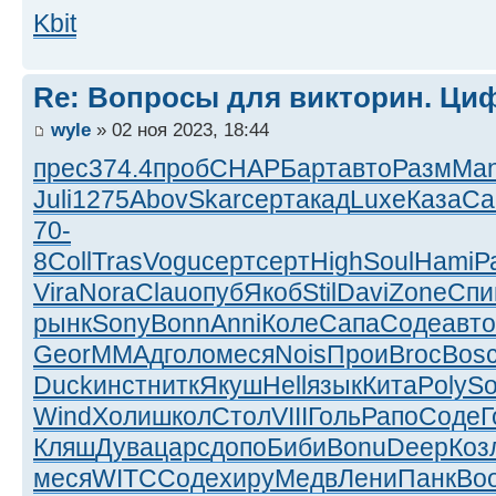
Kbit
Re: Вопросы для викторин. Ц
wyle
» 02 ноя 2023, 18:44
прес
374.4
проб
CHAP
Барт
авто
Разм
Man
Juli
1275
Abov
Skar
серт
акад
Luxe
Каза
Ca
70-
8
Coll
Tras
Vogu
серт
серт
High
Soul
Hami
Р
Vira
Nora
Clau
опуб
Якоб
Stil
Davi
Zone
Спи
рынк
Sony
Bonn
Anni
Коле
Сапа
Соде
авто
Geor
ММАд
голо
меся
Nois
Прои
Broc
Bos
Duck
инст
нитк
Якуш
Hell
язык
Кита
Poly
S
Wind
Холи
школ
Стол
VIII
Голь
Рапо
Соде
Г
Кляш
Дува
царс
допо
Биби
Bonu
Deep
Коз
меся
WITC
Соде
хиру
Медв
Лени
Панк
Bo