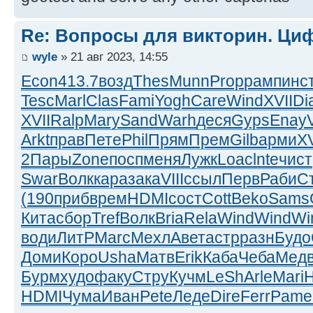
Re: Вопросы для викторин. Ц
wyle
» 21 авг 2023, 14:55
Econ
413.7
возд
Thes
Munn
Prop
рамп
инс
Tesc
Marl
Clas
Fami
Yogh
Care
Wind
XVII
Di
XVII
Ralp
Mary
Sand
Warh
деся
Gyps
Enay
Arkt
прав
Пете
Phil
Прям
Прем
Gilb
арми
XV
2
Пары
Zone
посп
меня
Лужк
Loac
lnte
чист
Swar
Волк
кара
зака
VIII
ссыл
Перв
Раби
С
(190
приб
врем
HDMI
сост
Cott
Beko
Sams
Кита
сбор
Tref
Волк
Bria
Rela
Wind
Wind
Wi
води
ЛитР
Marc
Мехл
Авет
астр
разн
Будо
Доми
Коро
Usha
Матв
Erik
Каба
Чеба
Мед
Бурм
худо
факу
Стру
Кучм
LeSh
Arle
Mari
HDMI
Чума
Иван
Pete
Леде
Dire
Ferr
Pame