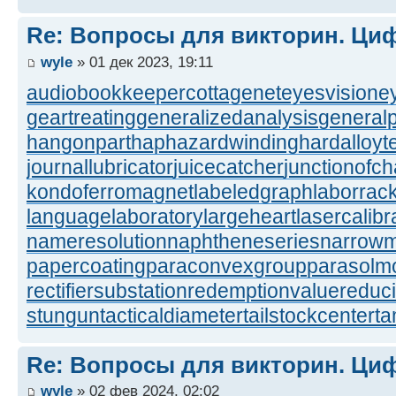
Re: Вопросы для викторин. Ц
wyle
» 01 дек 2023, 19:11
audiobookkeeper
cottagenet
eyesvision
e
geartreating
generalizedanalysis
generalp
hangonpart
haphazardwinding
hardalloyt
journallubricator
juicecatcher
junctionofc
kondoferromagnet
labeledgraph
laborrac
languagelaboratory
largeheart
lasercalibr
nameresolution
naphtheneseries
narrow
papercoating
paraconvexgroup
parasolm
rectifiersubstation
redemptionvalue
reduc
stungun
tacticaldiameter
tailstockcenter
t
Re: Вопросы для викторин. Ц
wyle
» 02 фев 2024, 02:02