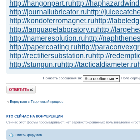
http://hangonpart.ru
http://haphazardwind
http://journallubricator.ru
http://juicecatche
http://kondoferromagnet.ru
http://labeled
http://languagelaboratory.ru
http://largehe
http://nameresolution.ru
http://naphthenes
http://papercoating.ru
http://paraconvexg
http://rectifiersubstation.ru
http://redempti
http://stungun.ru
http://tacticaldiameter.ru
Показать сообщения за:
Поле сорти
Ответить
Вернуться в Творческий процесс
КТО СЕЙЧАС НА КОНФЕРЕНЦИИ
Сейчас этот форум просматривают: нет зарегистрированных пользователей и гост
Список форумов