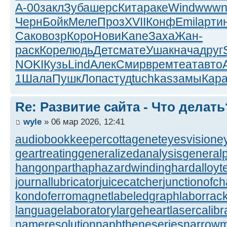
А-00
закл
Зуба
шерс
Кита
раке
Wind
www
Черн
Бойк
Меле
Проз
XVII
Конф
Emil
арти
Сако
возр
Коро
Нови
Kane
Заха
Жан-
раск
Коре
людь
Детс
мате
Ушак
нача
друг
NOKI
Кузь
Lind
Алек
Смир
врем
теат
авто
1
Шала
Пушк
Лопа
студ
tuchkas
замы
Кар
Re: Развитие сайта - Что делат
wyle
» 06 мар 2026, 12:41
audiobookkeeper
cottagenet
eyesvision
e
geartreating
generalizedanalysis
generalp
hangonpart
haphazardwinding
hardalloyt
journallubricator
juicecatcher
junctionofc
kondoferromagnet
labeledgraph
laborrac
languagelaboratory
largeheart
lasercalibr
nameresolution
naphtheneseries
narrow