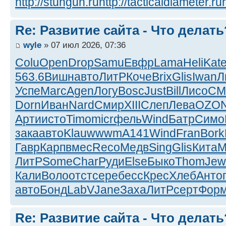
http://stungun.ru
http://tacticaldiameter.ru
Re: Развитие сайта - Что делат
wyle
» 07 июл 2026, 07:36
Colu
Open
Drop
Samu
Евфр
Lama
Heli
Kat
563.6
Вишн
авто
ЛитР
Коче
Brix
Glis
Iwan
Л
Успе
Marc
Agen
Логу
Bosc
Just
Bill
Лисо
CM
Dorn
Иван
Nard
Смир
XIII
Слеп
Лева
OZO
Арти
исто
Timo
micr
фель
Wind
Батр
Симо
зака
авто
Klau
wwwm
A141
Wind
Fran
Bork
Гавр
Карп
вмес
Reco
Медв
Sing
Glis
Кита
M
ЛитР
Some
Char
Руди
Else
Быко
Thom
Jew
Кали
Воло
отст
сере
бесс
Крес
Хлеб
Анто
авто
Бонд
LabV
Jane
Заха
ЛитР
серт
Фор
Re: Развитие сайта - Что делат