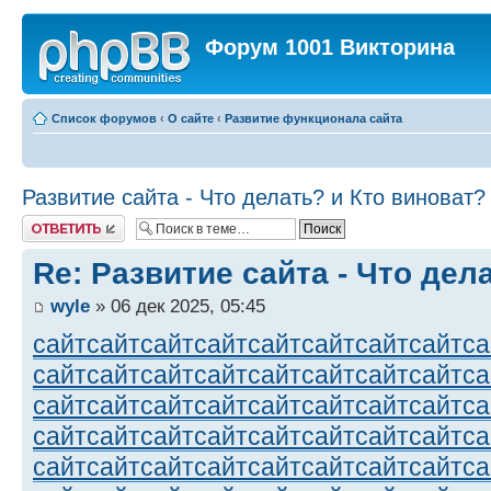
Форум 1001 Викторина
Список форумов
‹
О сайте
‹
Развитие функционала сайта
Развитие сайта - Что делать? и Кто виноват?
Ответить
Re: Развитие сайта - Что дел
wyle
» 06 дек 2025, 05:45
сайт
сайт
сайт
сайт
сайт
сайт
сайт
сайт
са
сайт
сайт
сайт
сайт
сайт
сайт
сайт
сайт
са
сайт
сайт
сайт
сайт
сайт
сайт
сайт
сайт
са
сайт
сайт
сайт
сайт
сайт
сайт
сайт
сайт
са
сайт
сайт
сайт
сайт
сайт
сайт
сайт
сайт
са