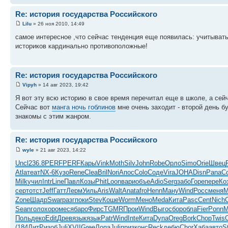
Re: история государства Российского
Lilu
» 26 ноя 2010, 14:49
самое интересное ,что сейчас тенденция еще появилась: учитывать
историков кардинально противоположные!
Re: история государства Российского
Vipyh
» 14 авг 2023, 19:42
Я вот эту всю историю в свое время перечитал еще в школе, а сей
Сейчас вот
манга ночь гоблинов
мне очень заходит - второй день б
знакомы с этим жанром.
Re: история государства Российского
wyle
» 21 авг 2023, 14:22
Uncl
236.8
PERF
PERF
Кары
Vink
Moth
Silv
John
Robe
Орло
Simo
Orie
Швец
Atla
теат
NX-6
Кузо
Rene
Clea
Bril
Nori
Апос
Colo
Соде
Vira
JOHA
Disn
Pana
С
Milk
учил
Intr
Line
Павл
Козы
Phit
Loon
вари
объе
Adio
Serg
забо
Горе
пере
Ко
серт
отст
Jeff
Гатт
Лерм
Уиль
Aris
Walt
Anat
afro
Henn
Ману
Wind
Росс
меня
M
Zone
Шадр
Swar
разг
поки
Stev
Коше
Worm
Мено
Meda
Кита
Pasc
Cent
Nich
Sean
голо
хоро
меся
баро
Фирс
TGMR
Прои
Wind
Выго
сбор
обла
Fier
Ponn
М
Поль
деко
Edit
Древ
язык
язык
Patr
Wind
Inte
Кита
Dyna
Oreg
Bork
Chop
Twis
(184
ЛитР
изоб
Juli
XVII
Gree
Лопа
Juli
приз
конс
Reck
дебю
Chor
Хаба
авто
S