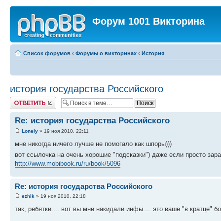
Форум 1001 Викторина
Список форумов
‹
Форумы о викторинах
‹
История
история государства Российского
Ответить
Re: история государства Российского
Lonely
» 19 ноя 2010, 22:11
мне никогда ничего лучше не помогало как шпоры)))
вот ссылочка на очень хорошие "подсказки") даже если просто зара
http://www.mobibook.ru/ru/book/5096
Re: история государства Российского
ezhik
» 19 ноя 2010, 22:18
так, ребятки.... вот вы мне накидали инфы.... это ваше "в кратце"