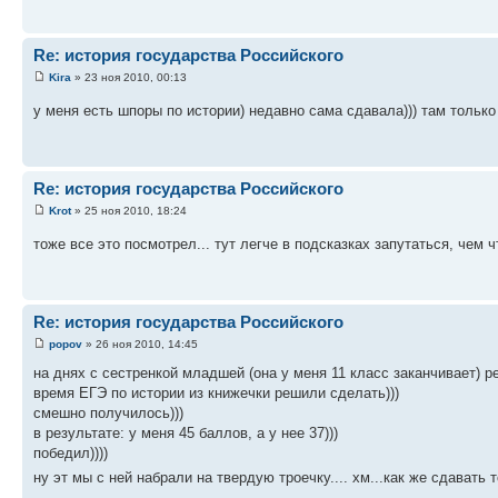
Re: история государства Российского
Kira
» 23 ноя 2010, 00:13
у меня есть шпоры по истории) недавно сама сдавала))) там только 
Re: история государства Российского
Krot
» 25 ноя 2010, 18:24
тоже все это посмотрел... тут легче в подсказках запутаться, чем 
Re: история государства Российского
popov
» 26 ноя 2010, 14:45
на днях с сестренкой младшей (она у меня 11 класс заканчивает) р
время ЕГЭ по истории из книжечки решили сделать)))
смешно получилось)))
в результате: у меня 45 баллов, а у нее 37)))
победил))))
ну эт мы с ней набрали на твердую троечку.... хм...как же сдават