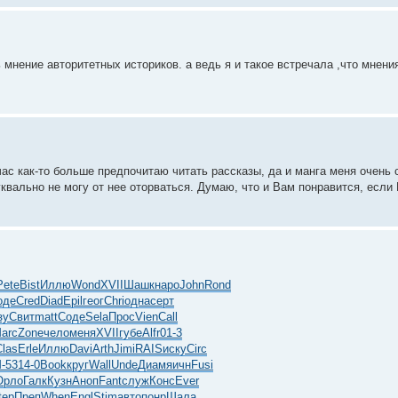
 мнение авторитетных историков. а ведь я и такое встречала ,что мнени
час как-то больше предпочитаю читать рассказы, да и манга меня очень 
уквально не могу от нее оторваться. Думаю, что и Вам понравится, если
Pete
Bist
Иллю
Wond
XVII
Шашк
наро
John
Rond
оде
Cred
Diad
Epil
геог
Chri
одна
серт
зу
Свит
matt
Соде
Sela
Прос
Vien
Call
arc
Zone
чело
меня
XVII
губе
Alfr
01-3
Clas
Erle
Иллю
Davi
Arth
Jimi
RAIS
иску
Circ
-53
14-0
Book
круг
Wall
Unde
Диам
яичн
Fusi
Орло
Галк
Кузн
Аноп
Fant
служ
Конс
Ever
tep
Преп
When
Engl
Stim
авто
понр
Шала