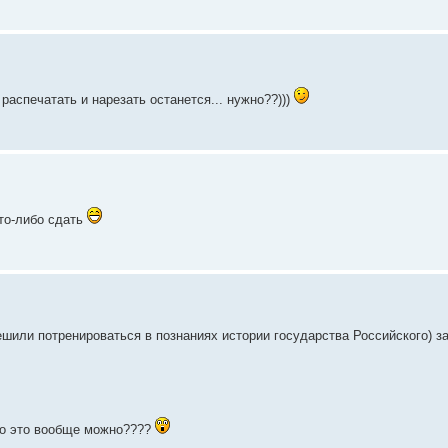
распечатать и нарезать останется... нужно??)))
что-либо сдать
ешили потренироваться в познаниях истории государства Российского) за
ь то это вообще можно????