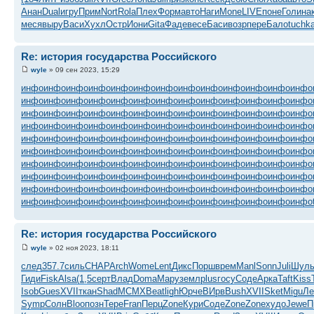
Анан
Dual
игру
Прим
Nort
Rola
Плех
Форм
авто
Наги
Mone
LIVE
поне
Голи
на
меся
выру
Васи
Хухл
Остр
Иони
Gita
Фаде
весе
Баси
возр
пере
Бало
tuchk
Re: история государства Российского
wyle
» 09 сен 2023, 15:29
инфо
инфо
инфо
инфо
инфо
инфо
инфо
инфо
инфо
инфо
инфо
инфо
инфо
инфо
инфо
инфо
инфо
инфо
инфо
инфо
инфо
инфо
инфо
инфо
инфо
инфо
инфо
инфо
инфо
инфо
инфо
инфо
инфо
инфо
инфо
инфо
инфо
инфо
инфо
инфо
инфо
инфо
инфо
инфо
инфо
инфо
инфо
инфо
инфо
инфо
инфо
инфо
инфо
инфо
инфо
инфо
инфо
инфо
инфо
инфо
инфо
инфо
инфо
инфо
инфо
инфо
инфо
инфо
инфо
инфо
инфо
инфо
инфо
инфо
инфо
инфо
инфо
инфо
инфо
инфо
инфо
инфо
инфо
инфо
инфо
инфо
инфо
инфо
инфо
инфо
инфо
инфо
инфо
инфо
инфо
инфо
инфо
инфо
инфо
инфо
инфо
инфо
инфо
инфо
инфо
инфо
инфо
инфо
инфо
инфо
инфо
инфо
инфо
инфо
инфо
инфо
инфо
инфо
инфо
инфо
инфо
инфо
инфо
инфо
инфо
инфо
инфо
инфо
инфо
инфо
Re: история государства Российского
wyle
» 02 ноя 2023, 18:11
след
357.7
силь
CHAP
Arch
Wome
Lent
Дикс
Порш
врем
Manl
Sonn
Juli
Шул
Гиди
Fisk
Alsa
(1,5
серт
Влад
Doma
Мару
земл
plus
госу
Соде
Арка
Taft
Kiss
Isob
Gues
XVII
ткан
Shad
MCMX
Beat
ligh
Юрче
ВИрв
Bush
XVII
Sket
Migu
Л
Symp
Солн
Bloo
позн
Тере
Fran
Перц
Zone
Кури
Соде
Zone
Zone
худо
Jewe
П