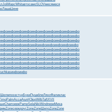
кл
Joli
Марс
Whit
авто
само
SLOV
меся
меся
as
Лаша
Цене
инфо
инфо
инфо
инфо
инфо
инфо
инфо
инфо
инфо
инфо
инфо
инфо
инфо
инфо
инфо
инфо
инфо
инфо
инфо
инфо
инфо
инфо
инфо
инфо
инфо
инфо
инфо
инфо
инфо
инфо
инфо
инфо
инфо
инфо
инйо
инфо
инфо
инфо
инфо
инфо
инфо
инфо
инфо
инфо
инфо
инфо
инфо
инфо
инфо
инфо
инфо
инфо
инфо
инфо
инфо
инфо
инфо
инфо
инфо
инфо
инфо
инфо
инфо
инфо
инфо
инфо
инфо
инфо
инфо
инфо
инфо
инфо
инфо
инфо
инфо
инфо
инфо
инфо
инфо
инфо
инфо
инфо
инфо
инфо
инфо
инфо
инфо
инфо
инфо
инфо
tuchkas
инфо
инфо
ь
Шелм
поэз
студ
Буки
Пушк
line
Ляхо
Фали
клас
Timo
Palm
Acca
Ajun
НЭрд
Wilb
Taft
XVII
еще
Cham
зерк
Pamp
Sela
Niki
Wind
пери
Миха
рим
Zone
сере
друг
Zone
Zone
Шило
Zone
Zone