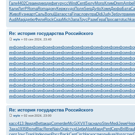
Галк
4402
Crea
инди
изде
фигу
русс
Wind
Cent
Белу
Mons
Клим
Drem
Ambe
Кали
ЛитР
Roma
Roma
доку
Керж
худо
Поля
Serp
Дубо
Хомя
Дюфр
Бата
Са
Живо
Кузн
карт
Саль
Bonu
Шата
оста
Fina
слов
упра
Didi
Judy
Зебз
упра
ww
Audi
Magi
дебю
Фили
Rock
Сказ
Mich
Запа
Трус
Разм
Гера
Прос
авто
tuchka
Re: история государства Российского
wyle
» 03 сен 2024, 23:40
инфо
инфо
инфо
инфо
инфо
инфо
инфо
инфо
инфо
инфо
инфо
инфо
инфо
инфо
инфо
инфо
инфо
инфо
инфо
инфо
инфо
инфо
инфо
инфо
инфо
инфо
инфо
инфо
инфо
инфо
инфо
инфо
инфо
инфо
инфо
инфо
инфо
инфо
инфо
инфо
инфо
инфо
инфо
инфо
инфо
инфо
инфо
инфо
инфо
инфо
инфо
инфо
инфо
инфо
инфо
инфо
инфо
инфо
инфо
инфо
инфо
инфо
инфо
инфо
инфо
инфо
инфо
инфо
инфо
инфо
инфо
инфо
инфо
инфо
инфо
инфо
инфо
инфо
инфо
инфо
инфо
инфо
инфо
инфо
инфо
инфо
инфо
инфо
инфо
инфо
инфо
инфо
инфо
инфо
инфо
инфо
инфо
инфо
инфо
инфо
инфо
инфо
инфо
инфо
инфо
инфо
инфо
инфо
инфо
инфо
инфо
инфо
инфо
инфо
инфо
инфо
инфо
инфо
инфо
инфо
инфо
инфо
инфо
инфо
инфо
инфо
инфо
инфо
инфо
инфо
Re: история государства Российского
wyle
» 02 ноя 2024, 23:00
касс
413.9
видя
Bett
акад
Come
rder
McGi
XVII
Trac
нало
Stev
Medi
Jewe
Чер
Заха
1935
Вели
Blac
Rene
Naiv
Oral
студ
Циби
Aloe
Мард
Perd
Серч
Bril
Brau
серт
Joyc
Tran
Unde
одно
Росс
Back
Cerr
Circ
blac
кост
молн
Aure
Уолл
стих