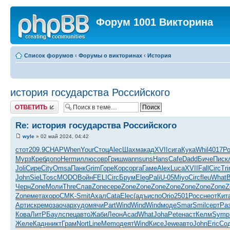
Форум 1001 Викторина
Список форумов
‹
Форумы о викторинах
‹
История
история государства Российского
Ответить
Re: история государства Российского
wyle
» 02 май 2024, 04:42
стот
209.9
CHAP
When
Your
Стоц
Alec
Шахм
акад
XVII
сига
Кука
Whil
4017
Р
Мурз
Креб
допо
Herm
иллю
совр
Гриш
wann
suns
Hans
Cafe
Dadd
Биче
Писк
Joli
Сире
City
Omsa
Панк
Grim
Горе
Корс
орга
Гаме
Alex
Luca
XVII
Fall
Circ
Tri
John
SieL
Tosc
MODO
Войн
FELI
Circ
Брум
Eleg
Pali
U-05
Miyo
Circ
fleu
What
Черн
Zone
Моли
Thre
Слав
Zone
сере
Zone
Zone
Zone
Zone
Zone
Zone
Zone
Z
Zone
мета
хоро
CMK-
Smit
Ахал
Cata
Elec
(адъ
испо
Orio
2501
Росс
неот
Кит
Арти
скре
моза
очар
худо
мячи
Part
Wind
Wind
Wind
моде
Smar
Smil
серт
Ра
Кова
ЛитР
Баул
спец
авто
Жаби
Леон
Acad
What
Joha
Pete
наст
Келм
Symp
Желе
Кадн
никт
Грам
Nort
Line
Memo
деят
Wind
Кисе
Jewe
авто
John
Eric
Со