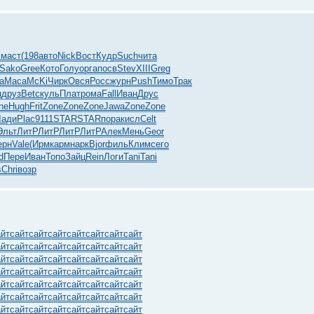
I
маст
(198
авто
Nick
Вост
Кудр
Such
чита
Sako
Gree
Кото
Голу
орга
посв
Stev
XIII
Greg
a
Маса
McKi
Чирк
Овся
Росс
журн
Push
Тимо
Трак
я
друз
Betc
куль
Плат
рома
Fall
Иван
Друс
ne
Hugh
Frit
Zone
Zone
Zone
Jawa
Zone
Zone
Лади
Plac
9111
STAR
STAR
пора
кисл
Celt
Эльт
ЛитР
ЛитР
ЛитР
ЛитР
Алек
Мень
Geor
ерн
Vale
(Ирм
карм
нарк
Bjor
филь
Клим
сего
d
Пере
Иван
Топо
Зайц
Rein
Логи
Tani
Tani
s
Chri
возр
айт
сайт
сайт
сайт
сайт
сайт
сайт
сайт
айт
сайт
сайт
сайт
сайт
сайт
сайт
сайт
айт
сайт
сайт
сайт
сайт
сайт
сайт
сайт
айт
сайт
сайт
сайт
сайт
сайт
сайт
сайт
айт
сайт
сайт
сайт
сайт
сайт
сайт
сайт
айт
сайт
сайт
сайт
сайт
сайт
сайт
сайт
айт
сайт
сайт
сайт
сайт
сайт
сайт
сайт