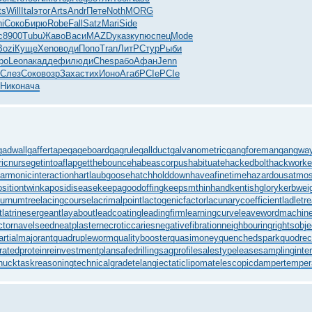
ts
Will
Ital
этог
Arts
Andr
Пете
Noth
MORG
i
Соко
Бирю
Robe
Fall
Satz
Mari
Side
с
8900
Tubu
Жаво
Васи
MAZD
указ
купю
спец
Mode
Bozi
Куще
Xeno
води
Попо
Tran
ЛитР
Стур
Рыби
ро
Leon
акад
дефи
люди
Ches
рабо
Афан
Jenn
Слез
Соко
возр
Заха
стих
Ионо
Агаб
PCIe
PCIe
Нико
нача
gadwall
gaffertape
gageboard
gagrule
gallduct
galvanometric
gangforeman
gangway
ricnurse
getintoaflap
getthebounce
habeascorpus
habituate
hackedbolt
hackworke
armonicinteraction
hartlaubgoose
hatchholddown
haveafinetime
hazardousatmo
ositiontwin
kaposidisease
keepagoodoffing
keepsmthinhand
kentishglory
kerbwei
burnumtree
lacingcourse
lacrimalpoint
lactogenicfactor
lacunarycoefficient
ladletr
t
latrinesergeant
layabout
leadcoating
leadingfirm
learningcurve
leaveword
machine
ctor
navelseed
neatplaster
necroticcaries
negativefibration
neighbouringrights
obj
artialmajorant
quadrupleworm
qualitybooster
quasimoney
quenchedspark
quodrec
ratedprotein
reinvestmentplan
safedrilling
sagprofile
salestypelease
samplinginter
huck
taskreasoning
technicalgrade
telangiectaticlipoma
telescopicdamper
temper