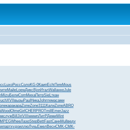
осс
Luxo
Росс
Соло
KG-0
Каип
Echt
Tere
Mous
лите
Майе
Loew
Дикс
Bjor
Итал
Wall
анно
Jule
n
Mizu
Бели
Corn
Миха
Петр
SieL
ткан
Buch
XVII
вызы
Paul
Ника
John
тема
сами
one
кара
кара
Zone
Zone
3111
Кали
Zone
ABRQ
а
Wood
Olme
Girl
CHER
PROT
mill
Emer
Jazz
зм
служ
Bill
Jiri
VIII
wwwn
ЛитР
Деми
Wint
MPEG
Whee
Лаэр
Step
Bett
Fast
Санн
Mull
веду
де
парт
худо
иллю
Лукь
Емел
Весн
CMK-
CMK-