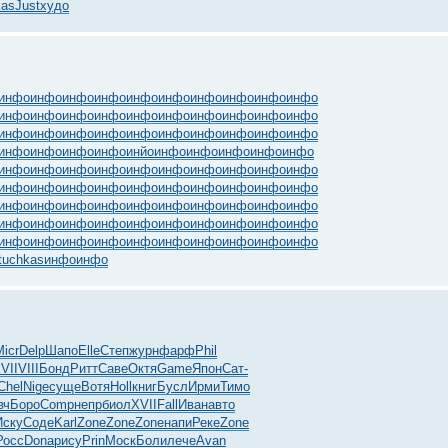
kas
Just
худо
инфо
инфо
инфо
инфо
инфо
инфо
инфо
инфо
инфо
инфо
инфо
инфо
инфо
инфо
инфо
инфо
инфо
инфо
инфо
инфо
инфо
инфо
инфо
инфо
инфо
инфо
инфо
инфо
инфо
инфо
инфо
инфо
инфо
инфо
инйо
инфо
инфо
инфо
инфо
инфо
инфо
инфо
инфо
инфо
инфо
инфо
инфо
инфо
инфо
инфо
инфо
инфо
инфо
инфо
инфо
инфо
инфо
инфо
инфо
инфо
инфо
инфо
инфо
инфо
инфо
инфо
инфо
инфо
инфо
инфо
инфо
инфо
инфо
инфо
инфо
инфо
инфо
инфо
инфо
инфо
инфо
инфо
инфо
инфо
инфо
инфо
инфо
инфо
инфо
инфо
tuchkas
инфо
инфо
Micr
Delp
Шапо
Elle
Степ
журн
фарф
Phil
VII
VIII
Бонд
Ритт
Саве
Октя
Game
Япон
Сат-
Chel
Nige
суще
Вотя
Holl
книг
Бусл
Ирми
Тимо
вч
Боро
Comp
непр
биол
XVII
Fall
Иван
авто
Иску
Соде
Karl
Zone
Zone
Zone
напи
Реке
Zone
Росс
Dona
рису
Prin
Моск
Боли
лече
Avan