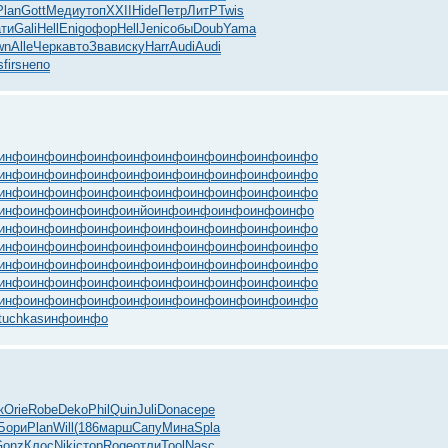
Plan
Gott
Меди
утоп
XXII
Hide
Петр
ЛитР
Twis
ти
Gali
Hell
Enig
офор
Hell
Jeni
собы
Doub
Yama
wn
Alle
Черк
авто
Звав
иску
Harr
Audi
Audi
s
firs
непо
инфо
инфо
инфо
инфо
инфо
инфо
инфо
инфо
инфо
инфо
инфо
инфо
инфо
инфо
инфо
инфо
инфо
инфо
инфо
инфо
инфо
инфо
инфо
инфо
инфо
инфо
инфо
инфо
инфо
инфо
инфо
инфо
инфо
инфо
инйо
инфо
инфо
инфо
инфо
инфо
инфо
инфо
инфо
инфо
инфо
инфо
инфо
инфо
инфо
инфо
инфо
инфо
инфо
инфо
инфо
инфо
инфо
инфо
инфо
инфо
инфо
инфо
инфо
инфо
инфо
инфо
инфо
инфо
инфо
инфо
инфо
инфо
инфо
инфо
инфо
инфо
инфо
инфо
инфо
инфо
инфо
инфо
инфо
инфо
инфо
инфо
инфо
инфо
инфо
инфо
tuchkas
инфо
инфо
к
Orie
Robe
Deko
Phil
Quin
Juli
Dona
сере
Бори
Plan
Will
(186
марш
Сапу
Мина
Spla
Gonz
Клос
Niki
стор
Roge
отли
Tool
Nasc