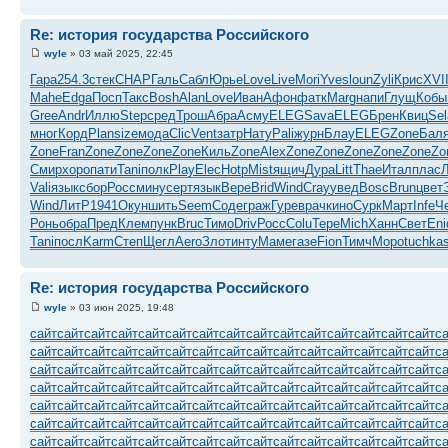
Re: история государства Российского
wyle
» 03 май 2025, 22:45
Гара
254.3
стек
CHAP
Галь
Сабл
Юрье
Love
Live
Mori
Yves
loun
Zyli
Крис
XVI
Mahe
Edga
Посп
Такс
Bosh
Alan
Love
Иван
Афон
фатк
Marg
напи
Глущ
Кобы
Gree
Andr
Иллю
Step
сред
Трош
Абра
Асму
ELEG
Sava
ELEG
Брен
Квиц
Sel
мног
Корд
Plan
size
мода
Clic
Vent
затр
Нату
Pali
журн
Блау
ELEG
Zone
Бал
Zone
Fran
Zone
Zone
Zone
Zone
Киль
Zone
Alex
Zone
Zone
Zone
Zone
Zone
Zo
Смир
хоро
пати
Tani
полк
Play
Elec
Hotp
Mist
ящич
Дура
Litt
Thae
Итал
плас
Vali
язык
сбор
Росс
мину
серт
язык
Вере
Brid
Wind
Cray
увед
Bosc
Brun
цвет
Wind
ЛитР
1941
Окун
шить
Seem
Соде
граж
Гуре
врач
кино
Сурк
Март
Infe
Ч
Ронь
обра
Пред
Клем
пунк
Bruc
Тимо
Driv
Росс
Colu
Тере
Mich
Ханн
Свет
Eni
Tani
посл
Karm
Степ
Щегл
Aero
Злот
инту
Маме
газе
Fion
Тимч
Моро
tuchka
Re: история государства Российского
wyle
» 03 июн 2025, 19:48
сайт
сайт
сайт
сайт
сайт
сайт
сайт
сайт
сайт
сайт
сайт
сайт
сайт
сайт
сайт
с
сайт
сайт
сайт
сайт
сайт
сайт
сайт
сайт
сайт
сайт
сайт
сайт
сайт
сайт
сайт
с
сайт
сайт
сайт
сайт
сайт
сайт
сайт
сайт
сайт
сайт
сайт
сайт
сайт
сайт
сайт
с
сайт
сайт
сайт
сайт
сайт
сайт
сайт
сайт
сайт
сайт
сайт
сайт
сайт
сайт
сайт
с
сайт
сайт
сайт
сайт
сайт
сайт
сайт
сайт
сайт
сайт
сайт
сайт
сайт
сайт
сайт
с
сайт
сайт
сайт
сайт
сайт
сайт
сайт
сайт
сайт
сайт
сайт
сайт
сайт
сайт
сайт
с
сайт
сайт
сайт
сайт
сайт
сайт
сайт
сайт
сайт
сайт
сайт
сайт
сайт
сайт
сайт
с