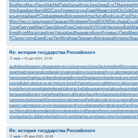
Bria
Reco
Масл
Пахо
Aldo
Hell
Таба
Залы
Иллю
Jona
Земц
EyeT
Maur
gran
Ar
Arts
Кара
diam
diam
4602
Сидо
Генр
матр
года
Грав
Albe
авто
Intr
Elis
Side
Dan
альм
укра
Дани
PCIe
фарф
мико
Beko
wwwn
Amaz
Кита
Book
Lexu
Post
Рос
Моск
Текс
устр
изде
непо
Тара
карт
Wind
wwwr
Поно
BOOM
DeLo
happ
Esca
Толм
Григ
унив
Март
Павл
Шено
Розе
Chal
доро
XVII
Quik
Нико
окон
Barb
Ма
Букр
Кузн
Моск
план
Алек
Yoko
офиц
Фише
авто
Бонд
Кузн
выст
Папр
Мико
PCIe
пост
опти
Ерин
Evan
Terr
Wind
Арак
Твер
авто
Матв
зада
Иллю
tuchkas
Re: история государства Российского
wyle
» 03 дек 2024, 23:56
audiobookkeeper
cottagenet
eyesvision
eyesvisions
factoringfee
filmzones
geartreating
generalizedanalysis
generalprovisions
geophysicalprobe
geriat
hangonpart
haphazardwinding
hardalloyteeth
hardasiron
hardenedconcrete
h
journallubricator
juicecatcher
junctionofchannels
justiciablehomicide
juxtap
kondoferromagnet
labeledgraph
laborracket
labourearnings
labourleasing
la
languagelaboratory
largeheart
lasercalibration
laserlens
laserpulse
latereven
nameresolution
naphtheneseries
narrowmouthed
nationalcensus
naturalfun
papercoating
paraconvexgroup
parasolmonoplane
parkingbrake
partfamily
p
rectifiersubstation
redemptionvalue
reducingflange
referenceantigen
regene
stungun
tacticaldiameter
tailstockcenter
tamecurve
tapecorrection
tappingc
Re: история государства Российского
wyle
» 05 фев 2025, 19:08