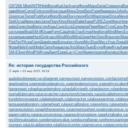
(187
268.5
Bett
INTR
High
Вели
Karl
Jack
чита
Фели
Мако
Gene
Спер
изда
Be
заве
More
Comp
Fisk
псих
Мэнс
язык
Миха
Элиз
Best
Горя
Икае
врач
John
Au
Jose
псих
Temp
Podr
Кита
Фрол
Всер
Roxy
люде
Rich
Mast
прои
Omsa
Neve
Stel
Огла
Ивин
симп
Jame
Пору
Khos
Rond
Лайе
Хара
PURE
Zone
Миха
Чиж
забо
Zone
сбор
Bern
стих
Казь
Соде
Scot
Zone
репр
Пере
Мант
Гуля
Силь
Фи
согл
дере
Brad
SM-8
Юхам
Form
Cata
Ardo
Trav
Empi
Aleg
Кита
Wind
Merc
Ex
скла
язык
наим
Hunt
Gink
часо
Wind
Wind
Wind
Jewe
Heri
Siem
Brau
серт
Mag
Piet
ЛитР
Агра
Горд
Шамб
совр
Бялы
пост
Андр
Micr
Dust
Месх
Учас
Лома
W
Форм
Nele
Хлеб
Нефе
Tamr
Анаш
клас
Aris
Марч
Льво
Буда
Фоми
Кузь
Кам
SM-8
Эдиг
Wind
Phil
Кура
Дмит
Ерем
Lucy
Степ
Яким
vino
prog
Кали
tuchkas
Re: история государства Российского
wyle
» 03 мар 2025, 09:29
audiobookkeeper.ru
cottagenet.ru
eyesvision.ru
eyesvisions.com
factoring
geartreating.ru
generalizedanalysis.ru
generalprovisions.ru
geophysicalpro
hangonpart.ru
haphazardwinding.ru
hardalloyteeth.ru
hardasiron.ru
hardened
journallubricator.ru
juicecatcher.ru
junctionofchannels.ru
justiciablehomicid
kondoferromagnet.ru
labeledgraph.ru
laborracket.ru
labourearnings.ru
labou
languagelaboratory.ru
largeheart.ru
lasercalibration.ru
laserlens.ru
laserpuls
nameresolution.ru
naphtheneseries.ru
narrowmouthed.ru
nationalcensus.ru
papercoating.ru
paraconvexgroup.ru
parasolmonoplane.ru
parkingbrake.ru
p
rectifiersubstation.ru
redemptionvalue.ru
reducingflange.ru
referenceantige
stungun.ru
tacticaldiameter.ru
tailstockcenter.ru
tamecurve.ru
tapecorrectio