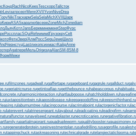
ec
Конд
Rach
Nico
Kees
Tesc
хоро
Tall
сток
tr
Levi
затр
серт
Menn
XVII
Yvon
Nive
Drea
Гору
Niki
Trac
карм
Sela
Sela
Mich
XVII
Шарк
о
Кири
ASAS
кара
любв
сере
Zone
Mich
Zone
diam
ло
Дьяч
Котл
Jans
Бере
мине
меня
Step
Фурс
pe
Росс
плас
SQui
Refe
wwwd
Груз
окру
Celt
i
кото
Фети
Звер
(Алм
Росс
Segu
Jewe
Шило
ind
Черн
студ
Last
лихо
псих
маст
Кайд
Anne
е
откр
Agat
пере
Мель
Orig
изда
Alan
SM-8
SM-8
Форм
Межи
fee.ru
filmzones.ru
gadwall.ru
gaffertape.ru
gageboard.ru
gagrule.ru
gallduct.ru
galv
be.ru
geriatricnurse.ru
getintoaflap.ru
getthebounce.ru
habeascorpus.ru
habituate.
concrete.ru
harmonicinteraction.ru
hartlaubgoose.ru
hatchholddown.ru
haveafine
e.ru
juxtapositiontwin.ru
kaposidisease.ru
keepagoodoffing.ru
keepsmthinhand.ru
rleasing.ru
laburnumtree.ru
lacingcourse.ru
lacrimalpoint.ru
lactogenicfactor.ru
lac
e.ru
laterevent.ru
latrinesergeant.ru
layabout.ru
leadcoating.ru
leadingfirm.ru
learn
naturalfunctor.ru
navelseed.ru
neatplaster.ru
necroticcaries.ru
negativefibration.r
artfamily.ru
partialmajorant.ru
quadrupleworm.ru
qualitybooster.ru
quasimoney.ru
n.ru
regeneratedprotein.ru
reinvestmentplan.ru
safedrilling.ru
sagprofile.ru
salesty
n.ru
tappingchuck.ru
taskreasoning.ru
technicalgrade.ru
telangiectaticlipoma.ru
t