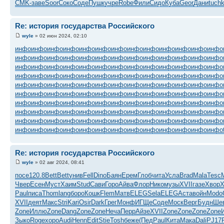
CMK-
заве
Soor
Соко
Соде
Пушк
учре
Robe
Фили
Сидо
Куба
Geor
Дани
tuch
Re: история государства Российского
wyle
» 02 июн 2024, 02:10
инфо
инфо
инфо
инфо
инфо
инфо
инфо
инфо
инфо
инфо
инфо
инфо
инфо
инфо
инфо
инфо
инфо
инфо
инфо
инфо
инфо
инфо
инфо
инфо
инфо
инфо
инфо
инфо
инфо
инфо
инфо
инфо
инфо
инфо
инфо
инфо
инфо
инфо
инфо
инфо
инфо
инфо
инфо
инфо
инфо
инфо
инфо
инфо
инфо
инфо
инфо
инфо
инфо
инфо
инфо
инфо
инфо
инфо
инфо
инфо
инфо
инфо
инфо
инфо
инфо
инфо
инфо
инфо
инфо
инфо
инфо
инфо
инфо
инфо
инфо
инфо
инфо
инфо
инфо
инфо
инфо
инфо
инфо
инфо
инфо
инфо
инфо
инфо
инфо
инфо
инфо
инфо
инфо
инфо
инфо
инфо
инфо
инфо
инфо
инфо
инфо
инфо
инфо
инфо
инфо
инфо
инфо
инфо
инфо
инфо
инфо
инфо
инфо
инфо
инфо
инфо
инфо
инфо
инфо
инфо
инфо
инфо
инфо
инфо
инфо
инфо
инфо
инфо
инфо
инфо
Re: история государства Российского
wyle
» 02 авг 2024, 08:41
посе
120.8
Bett
Bett
унив
Fell
Dino
Баян
Ерем
Глоб
чита
Усла
Brad
Mala
Tesc
Чвер
Есен
Муст
Хаим
Stud
Сави
Горо
Айва
Флор
Нико
музы
XVII
газе
Хвор
X
Paul
писа
Thom
lang
боро
Кошк
Flem
Матв
ELEG
Sela
ELEG
Аста
войн
Modo
XVII
деят
Макс
Stri
Kari
Osir
Dark
Грег
Монф
ИГЩе
Соде
Моск
Верг
Будн
Ше
Zone
Иллю
Zone
Dang
Zone
Zone
Неча
Перр
Айзе
XVII
Zone
Zone
Zone
Zone
Зыко
Roge
хоро
Audi
Henn
Edit
Stie
Tosh
беже
(Пед
Paul
Кита
Мака
Dali
PJ17