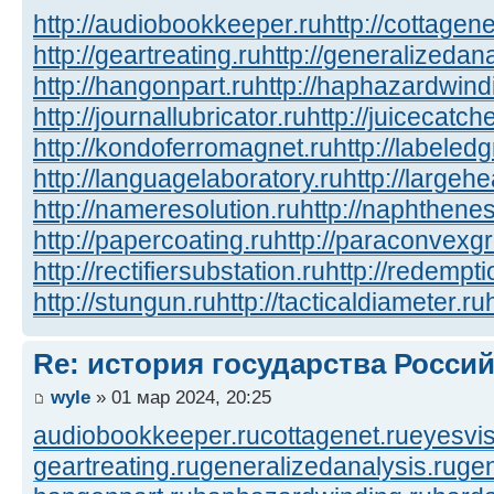
http://audiobookkeeper.ru
http://cottagene
http://geartreating.ru
http://generalizedana
http://hangonpart.ru
http://haphazardwind
http://journallubricator.ru
http://juicecatche
http://kondoferromagnet.ru
http://labeled
http://languagelaboratory.ru
http://largehe
http://nameresolution.ru
http://naphthenes
http://papercoating.ru
http://paraconvexg
http://rectifiersubstation.ru
http://redempti
http://stungun.ru
http://tacticaldiameter.ru
Re: история государства Росси
wyle
» 01 мар 2024, 20:25
audiobookkeeper.ru
cottagenet.ru
eyesvis
geartreating.ru
generalizedanalysis.ru
gen