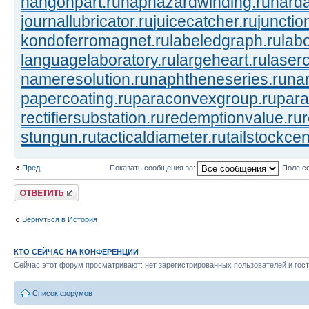
hangonpart.ru
haphazardwinding.ru
harda
journallubricator.ru
juicecatcher.ru
junctio
kondoferromagnet.ru
labeledgraph.ru
lab
languagelaboratory.ru
largeheart.ru
laserc
nameresolution.ru
naphtheneseries.ru
na
papercoating.ru
paraconvexgroup.ru
para
rectifiersubstation.ru
redemptionvalue.ru
stungun.ru
tacticaldiameter.ru
tailstockcen
Пред.
Показать сообщения за:
Поле с
Ответить
Вернуться в История
КТО СЕЙЧАС НА КОНФЕРЕНЦИИ
Сейчас этот форум просматривают: нет зарегистрированных пользователей и гост
Список форумов