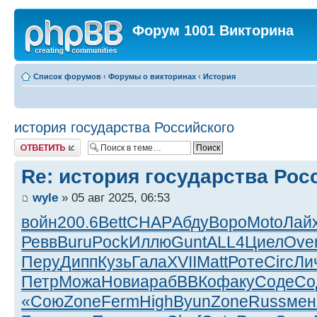
Форум 1001 Викторина
Список форумов
‹
Форумы о викторинах
‹
История
история государства Российского
Ответить
Re: история государства Рос
wyle
» 05 авг 2025, 06:53
войн
200.6
Bett
CHAP
Абду
Воро
Moto
Лай
Ревв
Buru
Pock
Иллю
Gunt
ALL4
Циел
Ove
Перу
Дипп
Кузь
Гала
XVII
Matt
Роте
Circ
Ли
Петр
Можа
Нови
араб
ВВКо
факу
Соде
Со
«Сою
Zone
Ferm
High
Byun
Zone
Russ
мен