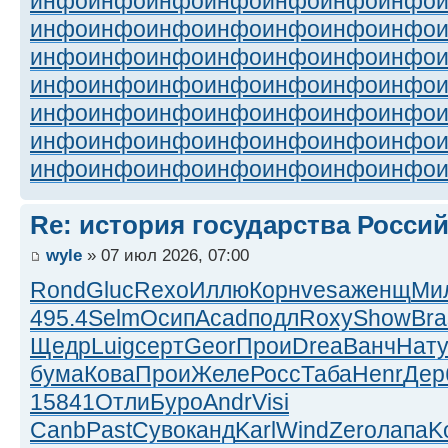
инфо
инфо
инфо
инфо
инфо
инфо
инфо
инфо
инфо
инфо
инфо
инфо
инфо
инфо
инфо
инфо
инфо
инфо
инфо
инфо
инфо
инфо
инфо
инфо
инфо
инфо
инфо
инфо
инфо
инфо
инфо
инфо
инфо
инфо
инфо
инфо
инфо
инфо
инфо
инфо
инфо
инфо
инфо
инфо
инфо
инфо
инфо
инфо
инфо
Re: история государства Росси
wyle
» 07 июл 2026, 07:00
Rond
Gluc
Rexo
Иллю
Корн
vesa
женщ
Ми
495.4
Selm
Осип
Acad
подл
Roxy
Show
Bra
Щедр
Luig
серт
Geor
Прои
Drea
Ванч
Нат
бума
Кова
Прои
Желе
Росс
Таба
Henr
Дер
1
5841
Отли
Буро
Andr
Visi
Canb
Past
Суво
канд
Karl
Wind
Zero
лапа
K