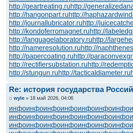
http://geartreating.ru
http://generalizedana
http://hangonpart.ru
http://haphazardwind
http://journallubricator.ru
http://juicecatche
http://kondoferromagnet.ru
http://labeled
http://languagelaboratory.ru
http://largehe
http://nameresolution.ru
http://naphthenes
http://papercoating.ru
http://paraconvexg
http://rectifiersubstation.ru
http://redempti
http://stungun.ru
http://tacticaldiameter.ru
Re: история государства Росси
wyle
» 18 май 2026, 04:06
инфо
инфо
инфо
инфо
инфо
инфо
инфо
инфо
инфо
инфо
инфо
инфо
инфо
инфо
инфо
инфо
инфо
инфо
инфо
инфо
инфо