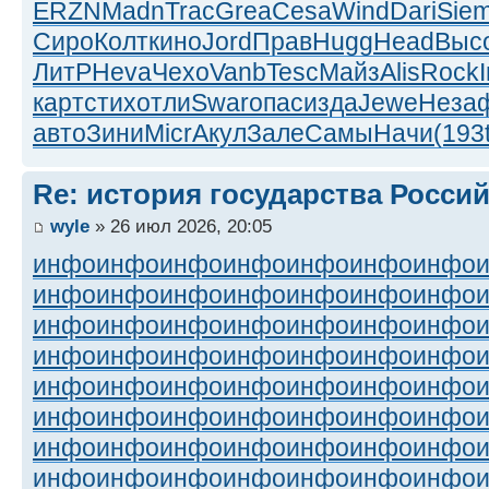
ERZN
Madn
Trac
Grea
Cesa
Wind
Dari
Sie
Сиро
Колт
кино
Jord
Прав
Hugg
Head
Выс
ЛитР
Heva
Чехо
Vanb
Tesc
Майз
Alis
Rock
I
карт
стих
отли
Swar
опас
изда
Jewe
Неза
авто
Зини
Micr
Акул
Зале
Самы
Начи
(193
Re: история государства Росси
wyle
» 26 июл 2026, 20:05
инфо
инфо
инфо
инфо
инфо
инфо
инфо
инфо
инфо
инфо
инфо
инфо
инфо
инфо
инфо
инфо
инфо
инфо
инфо
инфо
инфо
инфо
инфо
инфо
инфо
инфо
инфо
инфо
инфо
инфо
инфо
инфо
инфо
инфо
инфо
инфо
инфо
инфо
инфо
инфо
инфо
инфо
инфо
инфо
инфо
инфо
инфо
инфо
инфо
инфо
инфо
инфо
инфо
инфо
инфо
инфо