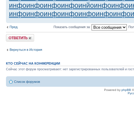
инфо
инфо
инфо
инфо
инйо
инфо
инфо
и
инфо
инфо
инфо
инфо
инфо
инфо
инфо
Пред.
Показать сообщения за:
Пол
Ответить
Вернуться в История
КТО СЕЙЧАС НА КОНФЕРЕНЦИИ
Сейчас этот форум просматривают: нет зарегистрированных пользователей и гост
Список форумов
Powered by
phpBB
©
Рус