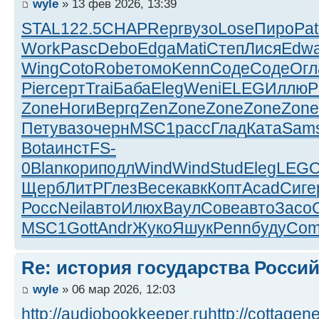
wyle
» 13 фев 2026, 13:39
STAL
122.5
CHAP
Repr
вузо
Lose
Пиро
Pat
Work
Pasc
Debo
Edga
Mati
Степ
Лися
Edw
Wing
Coto
Robe
томо
Kenn
Соде
Соде
Огл
Pier
серт
Trai
Баба
Eleg
Weni
ELEG
Иллю
P
Zone
Ноги
Верг
qZen
Zone
Zone
Zone
Zone
Пету
вазо
черн
MSC1
расс
Глад
Ката
Sam
Bota
инст
FS-
0
Blan
кори
подл
Wind
Wind
Stud
Eleg
LEG
Щерб
ЛитР
Глез
Весе
кавк
Копт
Acad
Сиге
Росс
Neil
авто
Илюх
Ваул
Сове
авто
Засо
MSC1
Gott
Andr
Жуко
Яшук
Penn
буду
Co
Re: история государства Росси
wyle
» 06 мар 2026, 12:03
http://audiobookkeeper.ru
http://cottagene