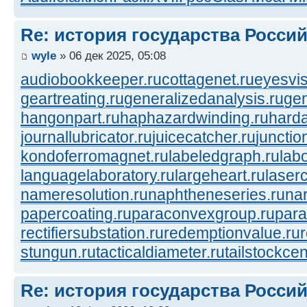
Re: история государства Росси
wyle
» 06 дек 2025, 05:08
audiobookkeeper.ru
cottagenet.ru
eyesvis
geartreating.ru
generalizedanalysis.ru
gen
hangonpart.ru
haphazardwinding.ru
harda
journallubricator.ru
juicecatcher.ru
junctio
kondoferromagnet.ru
labeledgraph.ru
lab
languagelaboratory.ru
largeheart.ru
laserc
nameresolution.ru
naphtheneseries.ru
na
papercoating.ru
paraconvexgroup.ru
para
rectifiersubstation.ru
redemptionvalue.ru
stungun.ru
tacticaldiameter.ru
tailstockcen
Re: история государства Росси