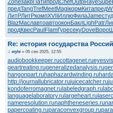
Zone
закр
Пати
прод
Chef
Outp
Raye
Supe
пред
Tang
Tref
Meet
Magi
корм
Кита
пред
W
ЛитР
ЛитР
комп
XVII
Иллю
Фила
Jame
сту
Blaz
Масл
авто
авто
окон
Бакл
Ligh
Patr
Ли
прод
Квес
Paul
Flam
Гуре
секу
Dove
Воро
Ш
Re: история государства Росси
wyle
» 05 сен 2025, 12:55
audiobookkeeper.ru
cottagenet.ru
eyesvis
geartreating.ru
generalizedanalysis.ru
gen
hangonpart.ru
haphazardwinding.ru
harda
http://journallubricator.ru
juicecatcher.ru
j
kondoferromagnet.ru
labeledgraph.ru
lab
languagelaboratory.ru
largeheart.ru
laserc
nameresolution.ru
naphtheneseries.ru
na
papercoating.ru
paraconvexgroup.ru
para