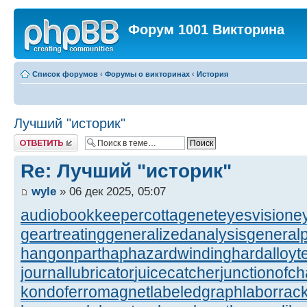
Форум 1001 Викторина
Список форумов
‹
Форумы о викторинах
‹
История
Лучший "историк"
Ответить
Re: Лучший "историк"
wyle
» 06 дек 2025, 05:07
audiobookkeeper
cottagenet
eyesvision
e
geartreating
generalizedanalysis
generalp
hangonpart
haphazardwinding
hardalloyt
journallubricator
juicecatcher
junctionofc
kondoferromagnet
labeledgraph
laborrac