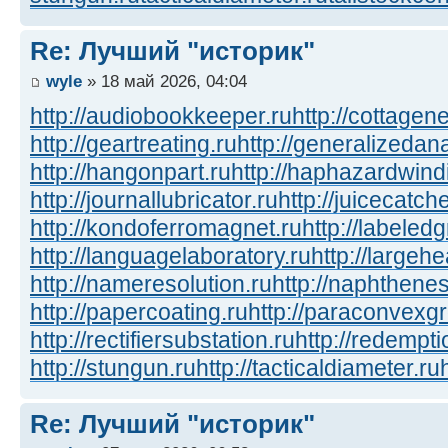
Re: Лучший "историк"
wyle
» 18 май 2026, 04:04
http://audiobookkeeper.ru
http://cottagene
http://geartreating.ru
http://generalizedana
http://hangonpart.ru
http://haphazardwind
http://journallubricator.ru
http://juicecatche
http://kondoferromagnet.ru
http://labeled
http://languagelaboratory.ru
http://largehe
http://nameresolution.ru
http://naphthenes
http://papercoating.ru
http://paraconvexg
http://rectifiersubstation.ru
http://redempti
http://stungun.ru
http://tacticaldiameter.ru
Re: Лучший "историк"