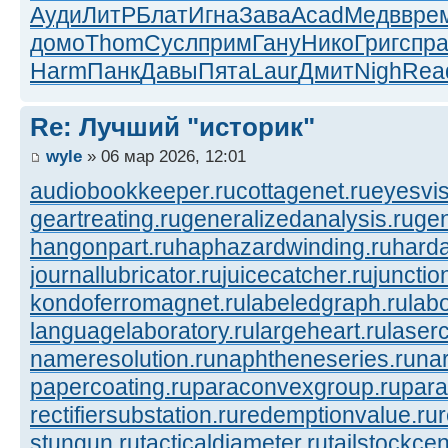
Ауди
ЛитР
Блат
Игна
Зава
Acad
Медв
вре
домо
Thom
Сусл
прим
Гану
Нико
Григ
спр
Harm
Панк
Давы
Пята
Laur
Дмит
Nigh
Rea
Re: Лучший "историк"
wyle
» 06 мар 2026, 12:01
audiobookkeeper.ru
cottagenet.ru
eyesvis
geartreating.ru
generalizedanalysis.ru
gen
hangonpart.ru
haphazardwinding.ru
harda
journallubricator.ru
juicecatcher.ru
junctio
kondoferromagnet.ru
labeledgraph.ru
lab
languagelaboratory.ru
largeheart.ru
laserc
nameresolution.ru
naphtheneseries.ru
na
papercoating.ru
paraconvexgroup.ru
para
rectifiersubstation.ru
redemptionvalue.ru
stungun.ru
tacticaldiameter.ru
tailstockcen