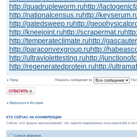
http://quadrupleworm.ru
http://lactogenicf
http://nationalcensus.ru
http://keyserum.r
http://gatedsweep.ru
http://geophysicalpr
http://kneejoint.ru
http://scrapermat.ru
http
http://temperateclimate.ru
http://gascauter
http://paraconvexgroup.ru
http://habeasc
http://ultraviolettesting.ru
http://junctionof
http://regeneratedprotein.ru
http://ultrama
Пред.
Показать сообщения за:
Пол
Ответить
Вернуться в История
КТО СЕЙЧАС НА КОНФЕРЕНЦИИ
Сейчас этот форум просматривают: нет зарегистрированных пользователей и гост
Список форумов