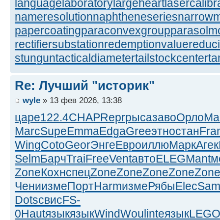
languagelaboratory
largeheart
lasercalibr
nameresolution
naphtheneseries
narrow
papercoating
paraconvexgroup
parasolm
rectifiersubstation
redemptionvalue
reduc
stungun
tacticaldiameter
tailstockcenter
t
Re: Лучший "историк"
wyle
» 13 фев 2026, 13:38
царе
122.4
CHAP
Repr
рыса
заво
Орло
Ma
Marc
Supe
Emma
Edga
Gree
этно
стан
Fra
Wing
Coto
Geor
Энге
Евро
иллю
Марк
Агек
Selm
Барч
Trai
Free
Vent
авто
ELEG
Mant
м
Zone
Кохн
спец
Zone
Zone
Zone
Zone
Zon
Чени
изме
Порт
Harm
изме
Рябы
Elec
Sam
Dots
свис
FS-
0
Haut
язык
язык
Wind
Woul
inte
язык
LEG