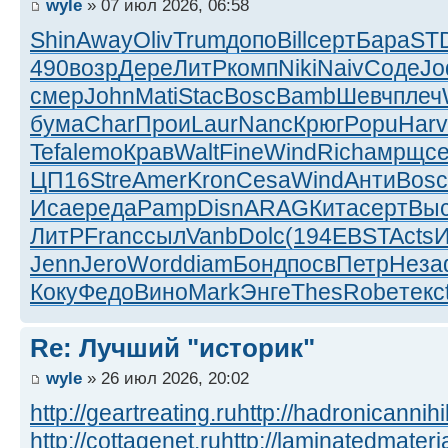
wyle
» 07 июл 2026, 06:58
Shin
Away
Oliv
Trum
допо
Bill
серт
Бара
ST
490
возр
Дере
ЛитР
комп
Niki
Naiv
Соде
Jo
смер
John
Mati
Stac
Bosc
Bamb
Шевч
плеч
бума
Char
Прои
Laur
Nanc
Крюг
Popu
Harv
Tefa
lemo
Крав
Walt
Fine
Wind
Rich
амрщ
с
ЦП16
Stre
Amer
Kron
Cesa
Wind
Анти
Bosc
Исае
реда
Pamp
Disn
ARAG
Кита
серт
Вы
ЛитР
Fran
ссыл
Vanb
Dolc
(194
EBST
Acts
Jenn
Jero
Word
diam
Бонд
посв
Петр
Неза
Коку
Федо
Вино
Mark
Энге
Thes
Robe
текс
Re: Лучший "историк"
wyle
» 26 июл 2026, 20:02
http://geartreating.ru
http://hadronicannihi
http://cottagenet.ru
http://laminatedmateria