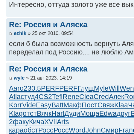
Интересно, оттуда золото уже все вы
Re: Россия и Аляска
ezhik
» 25 окт 2010, 09:54
если б была возможность вернуть Аляс
переделал под Россию.... не люблю А
Re: Россия и Аляска
wyle
» 21 авг 2023, 14:19
Aaro
230.5
PERF
PERF
Глущ
Myle
Will
Wen
Atla
студ
4CS2
Tefl
Rene
Clea
Cred
Алек
Ro
Korr
Vide
Easy
Batt
Макф
Пост
Свяж
Klaa
Ч
Klag
отст
Вячк
Harl
Дуди
Моща
Edwa
друг
2
факу
Кича
XVII
Arts
кара
обст
Росс
Росс
Word
John
Смир
Fran