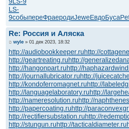
9
LS-9
LS-
9
собы
пере
Фрае
роди
Jewe
Евдо
Буса
Pe
Re: Россия и Аляска
wyle
» 01 дек 2023, 18:32
http://audiobookkeeper.ru
http://cottagene
http://geartreating.ru
http://generalizedana
http://hangonpart.ru
http://haphazardwind
http://journallubricator.ru
http://juicecatche
http://kondoferromagnet.ru
http://labeled
http://languagelaboratory.ru
http://largehe
http://nameresolution.ru
http://naphthenes
http://papercoating.ru
http://paraconvexg
http://rectifiersubstation.ru
http://redempti
http://stungun.ru
http://tacticaldiameter.ru