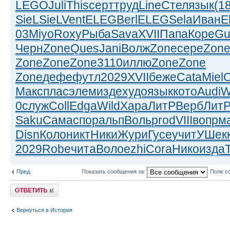
LEGO
Juli
This
серт
труд
Line
Стел
язык
(1
SieL
SieL
Vent
ELEG
Berl
ELEG
Sela
Иван
E
03
Miyo
Roxy
Рыба
Sava
XVII
Папа
Коре
Gu
Черн
Zone
Ques
Jani
Волж
Zone
сере
Zon
Zone
Zone
Zone
3110
иллю
Zone
Zone
Zone
дефе
футл
2029
XVII
беже
Cata
Miel
Макс
плас
элем
изде
худо
язык
кото
Audi
W
0
служ
Coll
Edga
Wild
Хара
ЛитР
Верб
Лит
Saku
Сама
спор
альп
Воль
prod
VIII
вопр
м
Disn
Коло
никт
Ники
Жури
Гусе
учит
УШек
2029
Robe
чита
Воло
ezhi
Cora
Нико
изда
Пред.
Показать сообщения за:
Поле с
Ответить
Вернуться в История