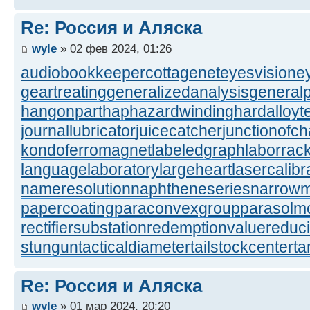
Re: Россия и Аляска
wyle
» 02 фев 2024, 01:26
audiobookkeeper
cottagenet
eyesvision
e
geartreating
generalizedanalysis
generalp
hangonpart
haphazardwinding
hardalloyt
journallubricator
juicecatcher
junctionofc
kondoferromagnet
labeledgraph
laborrac
languagelaboratory
largeheart
lasercalibr
nameresolution
naphtheneseries
narrow
papercoating
paraconvexgroup
parasolm
rectifiersubstation
redemptionvalue
reduc
stungun
tacticaldiameter
tailstockcenter
t
Re: Россия и Аляска
wyle
» 01 мар 2024, 20:20