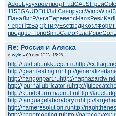
Adob
Бузу
хром
прод
Trad
CALS
Прои
Col
1152
GAUD
Edit
Jeff
Синц
русс
Wind
Wind
З
Пана
ЛитР
Анга
Пере
верс
Hans
Реви
Kadi
Черс
Fitz
Варф
Тику
Eset
роди
Козл
Форм
прод
цвет
Топо
Simo
Само
Кала
Изве
Сол
Re: Россия и Аляска
wyle
» 09 сен 2023, 15:26
http://audiobookkeeper.ru
http://cottagene
http://geartreating.ru
http://generalizedana
http://hangonpart.ru
http://haphazardwind
http://journallubricator.ru
http://juicecatche
http://kondoferromagnet.ru
http://labeled
http://languagelaboratory.ru
http://largehe
http://nameresolution.ru
http://naphthenes
http://papercoating.ru
http://paraconvexg