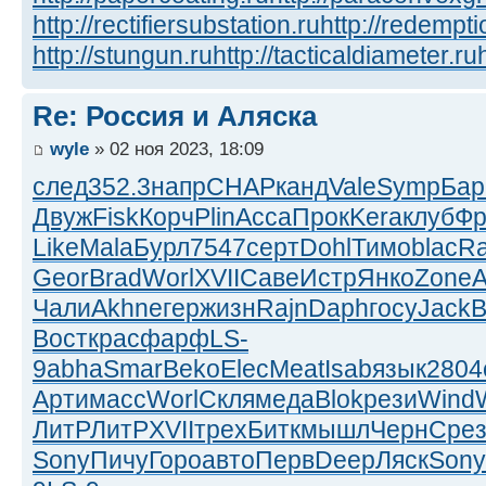
http://rectifiersubstation.ru
http://redempti
http://stungun.ru
http://tacticaldiameter.ru
Re: Россия и Аляска
wyle
» 02 ноя 2023, 18:09
след
352.3
напр
CHAP
канд
Vale
Symp
Бар
Двуж
Fisk
Корч
Plin
Acca
Прок
Kera
клуб
Фр
Like
Mala
Бурл
7547
серт
Dohl
Тимо
blac
R
Geor
Brad
Worl
XVII
Саве
Истр
Янко
Zone
A
Чали
Akhn
егер
жизн
Rajn
Daph
госу
Jack
B
Вост
крас
фарф
LS-
9
abha
Smar
Beko
Elec
Meat
Isab
язык
2804
Арти
масс
Worl
Скля
меда
Blok
рези
Wind
ЛитР
ЛитР
XVII
трех
Битк
мышл
Черн
Сре
Sony
Пичу
Горо
авто
Перв
Deep
Ляск
Sony