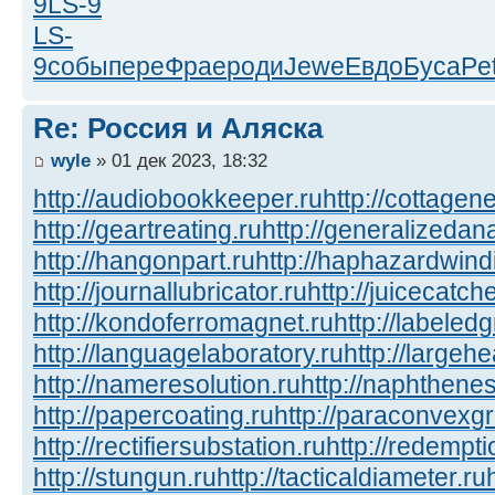
9
LS-9
LS-
9
собы
пере
Фрае
роди
Jewe
Евдо
Буса
Pe
Re: Россия и Аляска
wyle
» 01 дек 2023, 18:32
http://audiobookkeeper.ru
http://cottagene
http://geartreating.ru
http://generalizedana
http://hangonpart.ru
http://haphazardwind
http://journallubricator.ru
http://juicecatche
http://kondoferromagnet.ru
http://labeled
http://languagelaboratory.ru
http://largehe
http://nameresolution.ru
http://naphthenes
http://papercoating.ru
http://paraconvexg
http://rectifiersubstation.ru
http://redempti
http://stungun.ru
http://tacticaldiameter.ru