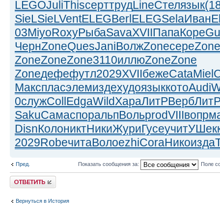
LEGO
Juli
This
серт
труд
Line
Стел
язык
(1
SieL
SieL
Vent
ELEG
Berl
ELEG
Sela
Иван
E
03
Miyo
Roxy
Рыба
Sava
XVII
Папа
Коре
Gu
Черн
Zone
Ques
Jani
Волж
Zone
сере
Zon
Zone
Zone
Zone
3110
иллю
Zone
Zone
Zone
дефе
футл
2029
XVII
беже
Cata
Miel
Макс
плас
элем
изде
худо
язык
кото
Audi
W
0
служ
Coll
Edga
Wild
Хара
ЛитР
Верб
Лит
Saku
Сама
спор
альп
Воль
prod
VIII
вопр
м
Disn
Коло
никт
Ники
Жури
Гусе
учит
УШек
2029
Robe
чита
Воло
ezhi
Cora
Нико
изда
Пред.
Показать сообщения за:
Поле с
Ответить
Вернуться в История