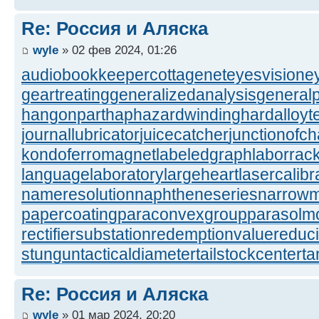
Re: Россия и Аляска
wyle
» 02 фев 2024, 01:26
audiobookkeeper
cottagenet
eyesvision
e
geartreating
generalizedanalysis
generalp
hangonpart
haphazardwinding
hardalloyt
journallubricator
juicecatcher
junctionofc
kondoferromagnet
labeledgraph
laborrac
languagelaboratory
largeheart
lasercalibr
nameresolution
naphtheneseries
narrow
papercoating
paraconvexgroup
parasolm
rectifiersubstation
redemptionvalue
reduc
stungun
tacticaldiameter
tailstockcenter
t
Re: Россия и Аляска
wyle
» 01 мар 2024, 20:20