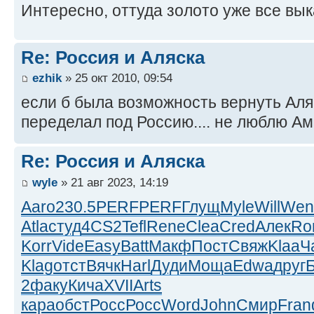
Интересно, оттуда золото уже все вы
Re: Россия и Аляска
ezhik
» 25 окт 2010, 09:54
если б была возможность вернуть Аляс
переделал под Россию.... не люблю А
Re: Россия и Аляска
wyle
» 21 авг 2023, 14:19
Aaro
230.5
PERF
PERF
Глущ
Myle
Will
Wen
Atla
студ
4CS2
Tefl
Rene
Clea
Cred
Алек
Ro
Korr
Vide
Easy
Batt
Макф
Пост
Свяж
Klaa
Ч
Klag
отст
Вячк
Harl
Дуди
Моща
Edwa
друг
2
факу
Кича
XVII
Arts
кара
обст
Росс
Росс
Word
John
Смир
Fran