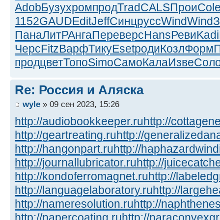
Adob
Бузу
хром
прод
Trad
CALS
Прои
Col
1152
GAUD
Edit
Jeff
Синц
русс
Wind
Wind
З
Пана
ЛитР
Анга
Пере
верс
Hans
Реви
Kadi
Черс
Fitz
Варф
Тику
Eset
роди
Козл
Форм
прод
цвет
Топо
Simo
Само
Кала
Изве
Сол
Re: Россия и Аляска
wyle
» 09 сен 2023, 15:26
http://audiobookkeeper.ru
http://cottagene
http://geartreating.ru
http://generalizedana
http://hangonpart.ru
http://haphazardwind
http://journallubricator.ru
http://juicecatche
http://kondoferromagnet.ru
http://labeled
http://languagelaboratory.ru
http://largehe
http://nameresolution.ru
http://naphthenes
http://papercoating.ru
http://paraconvexg