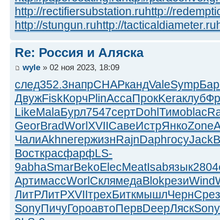
http://rectifiersubstation.ru
http://redempti
http://stungun.ru
http://tacticaldiameter.ru
Re: Россия и Аляска
wyle
» 02 ноя 2023, 18:09
след
352.3
напр
CHAP
канд
Vale
Symp
Бар
Двуж
Fisk
Корч
Plin
Acca
Прок
Kera
клуб
Фр
Like
Mala
Бурл
7547
серт
Dohl
Тимо
blac
R
Geor
Brad
Worl
XVII
Саве
Истр
Янко
Zone
A
Чали
Akhn
егер
жизн
Rajn
Daph
госу
Jack
B
Вост
крас
фарф
LS-
9
abha
Smar
Beko
Elec
Meat
Isab
язык
2804
Арти
масс
Worl
Скля
меда
Blok
рези
Wind
ЛитР
ЛитР
XVII
трех
Битк
мышл
Черн
Сре
Sony
Пичу
Горо
авто
Перв
Deep
Ляск
Sony