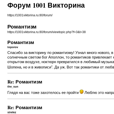
Форум 1001 Викторина
https://1001viktorina.ru:80/forum/
Романтизм
https://1001viktorina.ru:80/forum/viewtopic.php?f=3&t=38
Романтизм
toporov
Спасибо за викторину по романтизму! Узнал много нового, 
солнечным светом бог Аполлон, то романтиков привлекает 
открытом воздухе, ноктюрн превратился в любимый музыка
Шопена, но и в живописи". Да уж. Вот так романтики от люб
Re: Романтизм
the_sun
Глядя на вас тоже захотелось ее пройти
Люблю это напра
Re: Романтизм
strelez