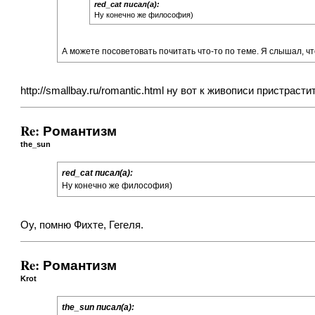
red_cat писал(а):
Ну конечно же философия)
А можете посоветовать почитать что-то по теме. Я слышал, ч
http://smallbay.ru/romantic.html
ну вот к живописи пристрасти
Re: Романтизм
the_sun
red_cat писал(а):
Ну конечно же философия)
Оу, помню Фихте, Гегеля.
Re: Романтизм
Krot
the_sun писал(а):