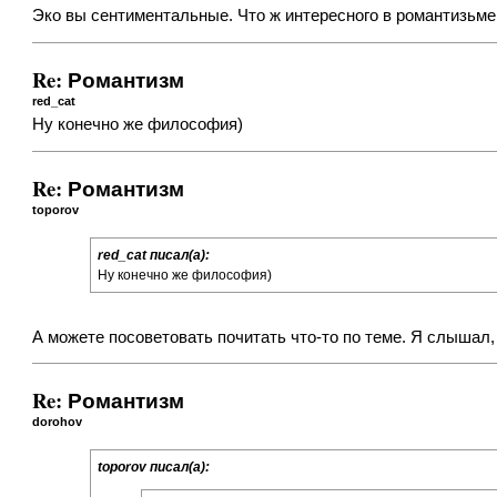
Эко вы сентиментальные. Что ж интересного в романтизьме
Re: Романтизм
red_cat
Ну конечно же философия)
Re: Романтизм
toporov
red_cat писал(а):
Ну конечно же философия)
А можете посоветовать почитать что-то по теме. Я слышал,
Re: Романтизм
dorohov
toporov писал(а):