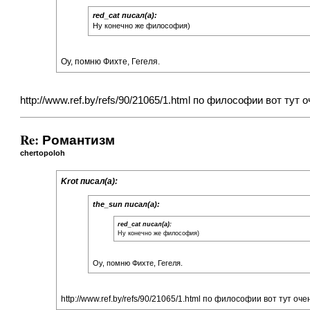
red_cat писал(а):
Ну конечно же философия)
Оу, помню Фихте, Гегеля.
http://www.ref.by/refs/90/21065/1.html
по философии вот тут о
Re: Романтизм
chertopoloh
Krot писал(а):
the_sun писал(а):
red_cat писал(а):
Ну конечно же философия)
Оу, помню Фихте, Гегеля.
http://www.ref.by/refs/90/21065/1.html
по философии вот тут оче