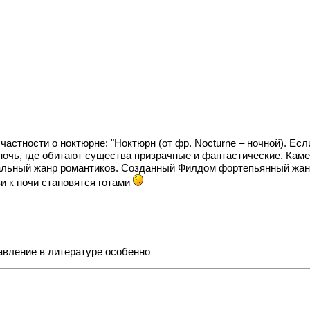
в частности о ноктюрне: "Ноктюрн (от фр. Nocturne – ночной). 
ночь, где обитают существа призрачные и фантастические. Каме
льный жанр романтиков. Созданный Филдом фортепьянный жанр 
ви к ночи становятся готами
вление в литературе особенно