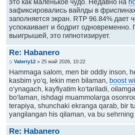
это как маленькое чудо. Недавно на
ho
зафиксировались вайлды в фриспинах,
заполняется экран. RTP 96.84% дает ч
успокаивает и бодрит одновременно.
выигрышей, это гипнотизирует.
Re: Habanero
Valeriy12
» 25 май 2026, 10:22
Hammaga salom, men bir oddiy inson, 
kasbim yo‘q, lekin men bilaman,
boost wi
o‘ynagach, kayfiyatim ko‘tariladi, oilam
bo‘laman, ishdagi muammolarga osonroq
terapiya, shunchaki ekranga qarab, bir t
yangilangan his qilaman, va bu sehrning 
Re: Habanero