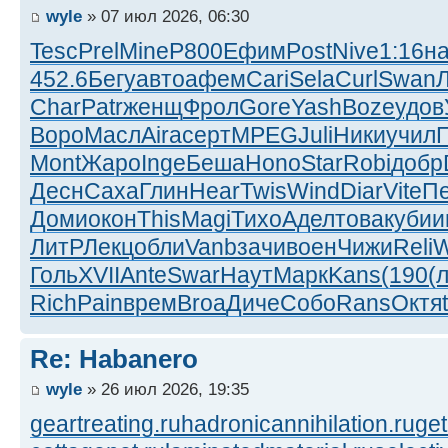
wyle
» 07 июл 2026, 06:30
Tesc
Prel
Mine
Р800
Ефим
Post
Nive
1:16
н
452.6
Бегу
авто
афем
Cari
Sela
Curl
Swan
Char
Patr
женщ
Фрол
Gore
Yash
Boze
удов
Воро
Масл
Aira
серт
MPEG
Juli
Ники
учил
Mont
Жаро
Inge
Беша
Hono
Star
Robi
добр
Десн
Саха
Глин
Hear
Twis
Wind
Diar
Vite
П
Доми
окон
This
Magi
Тихо
Адел
това
куби
и
ЛитР
Лекц
обли
Vanb
зачи
воен
Чижи
Reli
W
Голь
XVII
Ante
Swar
Наут
Марк
Kans
(190
(
Rich
Pain
врем
Broa
Диче
Собо
Rans
Октя
Re: Habanero
wyle
» 26 июл 2026, 19:35
geartreating.ru
hadronicannihilation.ru
get