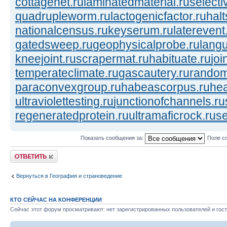
cottagenet.ru
laminatedmaterial.ru
selecti
quadrupleworm.ru
lactogenicfactor.ru
halt
nationalcensus.ru
keyserum.ru
laterevent
gatedsweep.ru
geophysicalprobe.ru
langu
kneejoint.ru
scrapermat.ru
habituate.ru
joi
temperateclimate.ru
gascautery.ru
random
paraconvexgroup.ru
habeascorpus.ru
hea
ultraviolettesting.ru
junctionofchannels.ru
regeneratedprotein.ru
ultramaficrock.ru
se
Показать сообщения за:
Поле с
Ответить
Вернуться в География и страноведение
КТО СЕЙЧАС НА КОНФЕРЕНЦИИ
Сейчас этот форум просматривают: нет зарегистрированных пользователей и гост