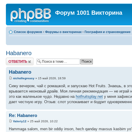
Форум 1001 Викторина
Список форумов
‹
Форумы о викторинах
‹
География и страноведение
Habanero
Ответить
Habanero
nichollegreasy
» 15 май 2026, 18:59
Сижу вечером, чай с ромашкой, и запускаю Hot Fruits. Знаешь, в эт
врывается неоновый драйв. Моя личная рекомендация — не играй 
это как маленькое чудо. Недавно на
hotfruitsplay.net
у меня зафикси
дает честную игру. Отзыв: слот успокаивает и бодрит одновременн
Re: Habanero
Valeriy12
» 25 май 2026, 10:22
Hammaga salom, men bir oddiy inson, hech qanday maxsus kasbim yo‘