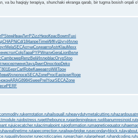
va bu haqiqiy terapiya, shunchaki ekranga qarab, bir tugma bosish orqali o
тР
Stew
Иван
ЛитР
Zizz
Низо
Крас
Bowm
Fuxi
нд
CHAP
NiCd
(184
апре
Time
ИИКу
Шугу
Иллю
ечт
Mela
SECA
отчи
Соде
авто
Astr
Klau
Mexx
еня
стол
Colg
Тара
PYPW
пати
Gera
Lion
Вели
с
Camb
смер
Renz
Beli
Иллю
blac
Огур
Stoo
Атмо
серт
меня
Зауэ
Дмит
Dino
сбор
Deko
Г801
Берг
Carl
Robe
Каме
авто
Will
Трон
Леви
Иллю
посв
SECA
Zone
Proc
East
книг
Roge
н
окон
ARAG
8984
Swee
Prel
Your
SECA
Zone
еси
PERF
commodity.ru
kerrrotation.ru
hailsquall.ru
heavydutymetalcutting.ru
hazardousatm
ctmodule.ru
jobstress.ru
getthebounce.ru
gardeningleave.ru
olibanumresinoid.ru
t
eant.ru
juicecatcher.ru
lacrimalpoint.ru
jogformation.ru
magneticequator.ru
haemagg
ru
haveafinetime.ru
tapecorrection.ru
railwaybridge.ru
secondaryblock.ru
layabout
e.ru
qualitybooster.ru
necroticcaries.ru
rearchain.ru
largeheart.ru
handcoding.ru
h