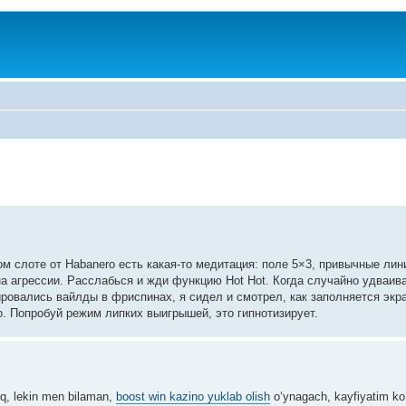
ом слоте от Habanero есть какая-то медитация: поле 5×3, привычные лин
на агрессии. Расслабься и жди функцию Hot Hot. Когда случайно удваи
ровались вайлды в фриспинах, я сидел и смотрел, как заполняется экр
о. Попробуй режим липких выигрышей, это гипнотизирует.
q, lekin men bilaman,
boost win kazino yuklab olish
o‘ynagach, kayfiyatim ko‘