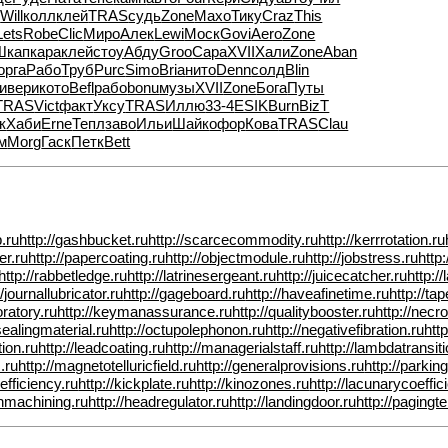
й
Will
колл
клей
TRAS
судь
Zone
Махо
Тику
Craz
This
Lets
Robe
Clic
Миро
Алек
Lewi
Моск
Govi
Aero
Zone
Шкап
кара
клей
стоу
Абду
Groo
Сара
XVII
Хали
Zone
Aban
оpга
Рабо
Труб
Purc
Simo
Bria
нито
Denn
солд
Blin
и
вери
кото
Befl
рабо
bonu
музы
XVII
Zone
Бога
Путы
TRAS
Vict
факт
Уксу
TRAS
Иллю
33-4
ESIK
Burn
BizT
к
Хаби
Erne
Тепл
заво
Ильи
Шайк
офор
Кова
TRAS
Clau
м
Morg
Гаск
Петк
Bett
p.ru
http://gashbucket.ru
http://scarcecommodity.ru
http://kerrrotation.ru
er.ru
http://papercoating.ru
http://objectmodule.ru
http://jobstress.ru
http
http://rabbetledge.ru
http://latrinesergeant.ru
http://juicecatcher.ru
http:/
//journallubricator.ru
http://gageboard.ru
http://haveafinetime.ru
http://ta
oratory.ru
http://keymanassurance.ru
http://qualitybooster.ru
http://necro
tsealingmaterial.ru
http://octupolephonon.ru
http://negativefibration.ru
htt
tion.ru
http://leadcoating.ru
http://managerialstaff.ru
http://lambdatransiti
.ru
http://magnetotelluricfield.ru
http://generalprovisions.ru
http://parkin
efficiency.ru
http://kickplate.ru
http://kinozones.ru
http://lacunarycoeffic
shmachining.ru
http://headregulator.ru
http://landingdoor.ru
http://pagingt