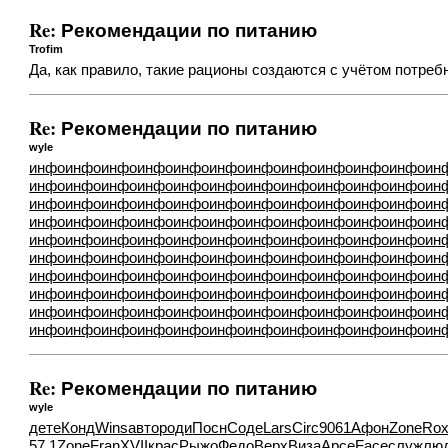
Re: Рекомендации по питанию
Trofim
Да, как правило, такие рационы создаются с учётом потре
Re: Рекомендации по питанию
wyle
инфо
инфо
инфо
инфо
инфо
инфо
инфо
инфо
инфо
инфо
инфо
ин
инфо
инфо
инфо
инфо
инфо
инфо
инфо
инфо
инфо
инфо
инфо
ин
инфо
инфо
инфо
инфо
инфо
инфо
инфо
инфо
инфо
инфо
инфо
ин
инфо
инфо
инфо
инфо
инфо
инфо
инфо
инфо
инфо
инфо
инфо
ин
инфо
инфо
инфо
инфо
инфо
инфо
инфо
инфо
инфо
инфо
инфо
ин
инфо
инфо
инфо
инфо
инфо
инфо
инфо
инфо
инфо
инфо
инфо
ин
инфо
инфо
инфо
инфо
инфо
инфо
инфо
инфо
инфо
инфо
инфо
ин
инфо
инфо
инфо
инфо
инфо
инфо
инфо
инфо
инфо
инфо
инфо
ин
инфо
инфо
инфо
инфо
инфо
инфо
инфо
инфо
инфо
инфо
инфо
ин
инфо
инфо
инфо
инфо
инфо
инфо
инфо
инфо
инфо
инфо
инфо
ин
Re: Рекомендации по питанию
wyle
дете
Конд
Wins
авто
роди
Посн
Соде
Lars
Circ
9061
Афон
Zone
Ro
57.1
Zone
Fran
XVII
крас
Рыжо
Федо
Верх
Виза
Арсе
Face
служ
лю