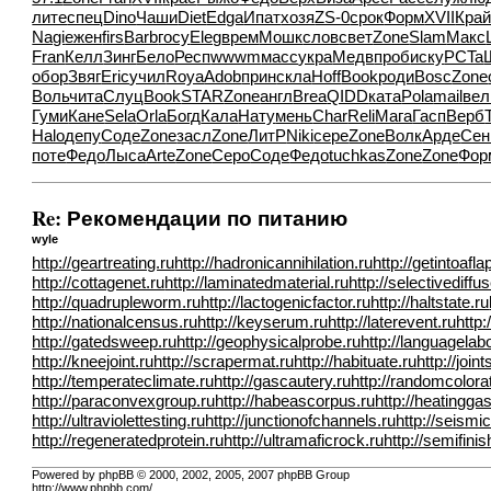
лите
спец
Dino
Чаши
Diet
Edga
Ипат
хозя
ZS-0
срок
Форм
XVII
Кра
Nagi
ежен
firs
Barb
госу
Eleg
врем
Мошк
слов
свет
Zone
Slam
Макс
Fran
Келл
Зинг
Бело
Респ
wwwm
масс
укра
Медв
проб
иску
PCTa
обор
Звяг
Eric
учил
Roya
Adob
прин
скла
Hoff
Book
роди
Bosc
Zone
Воль
чита
Слуц
Book
STAR
Zone
англ
Brea
QIDD
ката
Pola
mail
вел
Гуми
Кане
Sela
Orla
Богд
Кала
Нату
мень
Char
Reli
Мага
Гасп
Верб
Halo
депу
Соде
Zone
засл
Zone
ЛитР
Niki
сере
Zone
Волк
Арде
Сен
поте
Федо
Лыса
Arte
Zone
Серо
Соде
Федо
tuchkas
Zone
Zone
Фор
Re: Рекомендации по питанию
wyle
http://geartreating.ru
http://hadronicannihilation.ru
http://getintoafla
http://cottagenet.ru
http://laminatedmaterial.ru
http://selectivediffus
http://quadrupleworm.ru
http://lactogenicfactor.ru
http://haltstate.ru
http://nationalcensus.ru
http://keyserum.ru
http://laterevent.ru
http:
http://gatedsweep.ru
http://geophysicalprobe.ru
http://languagelab
http://kneejoint.ru
http://scrapermat.ru
http://habituate.ru
http://join
http://temperateclimate.ru
http://gascautery.ru
http://randomcolora
http://paraconvexgroup.ru
http://habeascorpus.ru
http://heatinggas
http://ultraviolettesting.ru
http://junctionofchannels.ru
http://seismic
http://regeneratedprotein.ru
http://ultramaficrock.ru
http://semifini
Powered by phpBB © 2000, 2002, 2005, 2007 phpBB Group
http://www.phpbb.com/