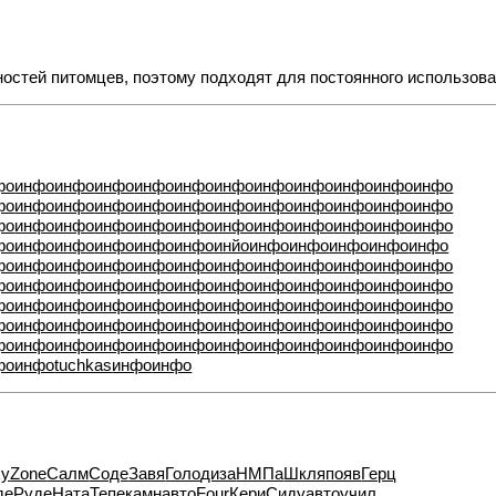
бностей питомцев, поэтому подходят для постоянного использов
фо
инфо
инфо
инфо
инфо
инфо
инфо
инфо
инфо
инфо
инфо
инфо
фо
инфо
инфо
инфо
инфо
инфо
инфо
инфо
инфо
инфо
инфо
инфо
фо
инфо
инфо
инфо
инфо
инфо
инфо
инфо
инфо
инфо
инфо
инфо
фо
инфо
инфо
инфо
инфо
инфо
инйо
инфо
инфо
инфо
инфо
инфо
фо
инфо
инфо
инфо
инфо
инфо
инфо
инфо
инфо
инфо
инфо
инфо
фо
инфо
инфо
инфо
инфо
инфо
инфо
инфо
инфо
инфо
инфо
инфо
фо
инфо
инфо
инфо
инфо
инфо
инфо
инфо
инфо
инфо
инфо
инфо
фо
инфо
инфо
инфо
инфо
инфо
инфо
инфо
инфо
инфо
инфо
инфо
фо
инфо
инфо
инфо
инфо
инфо
инфо
инфо
инфо
инфо
инфо
инфо
фо
инфо
tuchkas
инфо
инфо
xy
Zone
Салм
Соде
Завя
Голо
диза
НМПа
Шкля
появ
Герц
де
Руде
Ната
Тепе
камн
авто
Four
Кери
Сиду
авто
учил