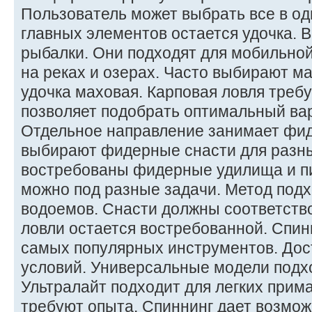
Пользователь может выбрать все в од
главных элементов остается удочка. 
рыбалки. Они подходят для мобильной
на реках и озерах. Часто выбирают м
удочка маховая. Карповая ловля требу
позволяет подобрать оптимальный вар
Отдельное направление занимает фид
выбирают фидерные снасти для разны
востребованы фидерные удилища и пи
можно под разные задачи. Метод подх
водоемов. Снасти должны соответств
ловли остается востребованной. Спин
самых популярных инструментов. Дос
условий. Универсальные модели подхо
Ультралайт подходит для легких прима
требуют опыта. Спиннинг дает возмож