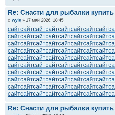
Re: Снасти для рыбалки купить
wyle
» 17 май 2026, 18:45
сайт
сайт
сайт
сайт
сайт
сайт
сайт
сайт
са
сайт
сайт
сайт
сайт
сайт
сайт
сайт
сайт
са
сайт
сайт
сайт
сайт
сайт
сайт
сайт
сайт
са
сайт
сайт
сайт
сайт
сайт
сайт
сайт
сайт
са
сайт
сайт
сайт
сайт
сайт
сайт
сайт
сайт
са
сайт
сайт
сайт
сайт
сайт
сайт
сайт
сайт
са
сайт
сайт
сайт
сайт
сайт
сайт
сайт
сайт
са
сайт
сайт
сайт
сайт
сайт
сайт
сайт
сайт
са
сайт
сайт
сайт
сайт
сайт
сайт
сайт
сайт
са
сайт
сайт
сайт
сайт
сайт
сайт
сайт
сайт
са
Re: Снасти для рыбалки купить