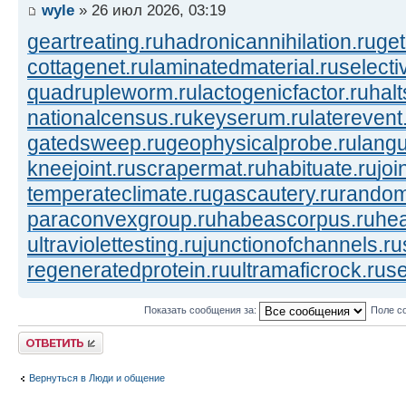
wyle
» 26 июл 2026, 03:19
geartreating.ru
hadronicannihilation.ru
get
cottagenet.ru
laminatedmaterial.ru
selecti
quadrupleworm.ru
lactogenicfactor.ru
halt
nationalcensus.ru
keyserum.ru
laterevent
gatedsweep.ru
geophysicalprobe.ru
langu
kneejoint.ru
scrapermat.ru
habituate.ru
joi
temperateclimate.ru
gascautery.ru
random
paraconvexgroup.ru
habeascorpus.ru
hea
ultraviolettesting.ru
junctionofchannels.ru
regeneratedprotein.ru
ultramaficrock.ru
se
Показать сообщения за:
Поле с
Ответить
Вернуться в Люди и общение