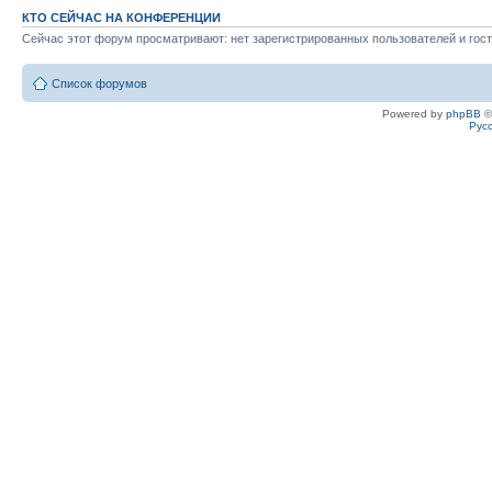
КТО СЕЙЧАС НА КОНФЕРЕНЦИИ
Сейчас этот форум просматривают: нет зарегистрированных пользователей и гост
Список форумов
Powered by
phpBB
©
Рус