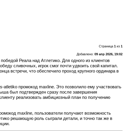
Страница
1
из
1
Добавлено:
09 апр 2026, 19:02
победой Реала над Атлетико. Для одного из клиентов
беду сливочных, игрок смог почти удвоить свой капитал.
нца встречи, что обеспечило проход крупного ординара в
s-atletiko
промокод maxline. Это позволило ему участвовать
рыша был подтвержден сразу после завершения
 клиенту реализовать амбициозный план по получению
ромокод maxline, пользователи получают возможность
тико решающую роль сыграли детали, и точно так же в
нции.