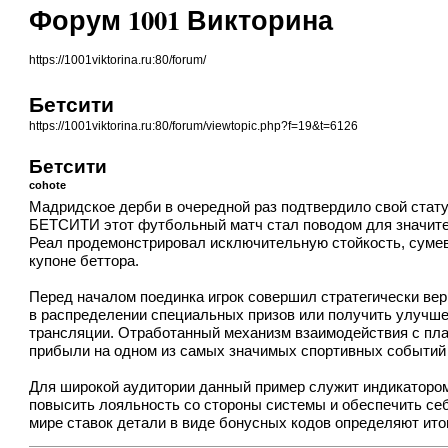
Форум 1001 Викторина
https://1001viktorina.ru:80/forum/
Бетсити
https://1001viktorina.ru:80/forum/viewtopic.php?f=19&t=6126
Бетсити
cohote
Мадридское дерби в очередной раз подтвердило свой стат
БЕТСИТИ этот футбольный матч стал поводом для значитель
Реал продемонстрировал исключительную стойкость, сумев 
купоне беттора.
Перед началом поединка игрок совершил стратегически ве
в распределении специальных призов или получить улучш
трансляции. Отработанный механизм взаимодействия с пла
прибыли на одном из самых значимых спортивных событий
Для широкой аудитории данный пример служит индикатором 
повысить лояльность со стороны системы и обеспечить себ
мире ставок детали в виде бонусных кодов определяют ит