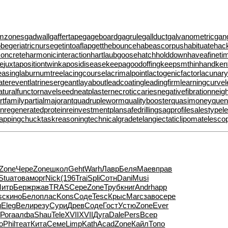
lmzones
gadwall
gaffertape
gageboard
gagrule
gallduct
galvanometric
gan
obe
geriatricnurse
getintoaflap
getthebounce
habeascorpus
habituate
hac
oncrete
harmonicinteraction
hartlaubgoose
hatchholddown
haveafineti
de
juxtapositiontwin
kaposidisease
keepagoodoffing
keepsmthinhand
ken
easing
laburnumtree
lacingcourse
lacrimalpoint
lactogenicfactor
lacunary
laterevent
latrinesergeant
layabout
leadcoating
leadingfirm
learningcurve
aturalfunctor
navelseed
neatplaster
necroticcaries
negativefibration
neig
rtfamily
partialmajorant
quadrupleworm
qualitybooster
quasimoney
quen
en
regeneratedprotein
reinvestmentplan
safedrilling
sagprofile
salestypel
tappingchuck
taskreasoning
technicalgrade
telangiectaticlipoma
telesco
Zone
Чере
Zone
школ
Geht
Warh
Лавр
Беля
Маев
прав
Stua
това
морг
Nick
(196
Trai
Spli
Сотн
Dani
Musi
итр
Берж
ржав
TRAS
Сере
Zone
Труб
книг
Andr
happ
sc
кино
Бело
плас
Kons
Соде
Tesc
Крыс
Marc
заво
сере
н
Eleg
Вели
резу
Сури
Древ
Соде
Гост
Устю
Zone
Ever
e
Рога
алфа
Shau
Tele
XVII
XVII
Дуга
Dale
Pers
Всер
о
Phil
теат
Кита
Семе
Limp
Kath
Acad
Zone
Кайл
Топо