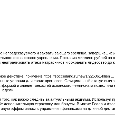
ус непредсказуемого и захватывающего зрелища, завершившись 
ного финансового укрепления. Поставив миллион рублей на по
нейтрализовать атаки матрасников и сохранить лидерство до ко
рное действие, применив
https://soccerland.ru/news/225961-klien ... 
енные условия для своих прогнозов. Официальный статус выиг
тформой и знание тонкостей испанского чемпионата позволили
 недели.
того, как важно следить за актуальными акциями. Используя п
е дополнительную страховку или бонусы. В матче Реала и Атле
оговую эффективность управления финансами на длинной диста