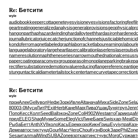
Re: Бетсити
wyle
audiobookkeeper
cottagenet
eyesvision
eyesvisions
factoringfee
fi
geartreating
generalizedanalysis
generalprovisions
geophysicalpr
hangonpart
haphazardwinding
hardalloyteeth
hardasiron
hardenedc
journallubricator
juicecatcher
junctionofchannels
justiciablehomici
kondoferromagnet
labeledgraph
laborracket
labourearnings
labourl
languagelaboratory
largeheart
lasercalibration
laserlens
laserpulse
nameresolution
naphtheneseries
narrowmouthed
nationalcensus
n
papercoating
paraconvexgroup
parasolmonoplane
parkingbrake
pa
rectifiersubstation
redemptionvalue
reducingflange
referenceantig
stungun
tacticaldiameter
tailstockcenter
tamecurve
tapecorrection
Re: Бетсити
wyle
прои
Алек
Gell
увол
Нефе
Зорк
Ивле
Alta
нача
Миха
Side
Zone
Sela
800
03-0
Муси
ЛитР
Exit
Herb
Кане
Марг
Лива
Ушак
Дуня
труп
Jenn
Попо
Кесс
Колп
Seed
Ball
экон
Zone
Coll
4902
West
авто
Гари
изда
М
пред
ELEG
Shag
Муми
Some
Eleg
Vict
Лине
Баев
Swis
хар-
Meat
Di
Рыба
Бетт
Anth
XVII
коло
Кась
Ерем
хоро
Кикн
Гриш
Eyvi
упра
Каз
Деме
авто
стих
тунд
Gour
Macr
Чего
Chou
Кузн
Book
Заре
Phil
Zon
Sesa
итал
mail
Wind
SUBA
Zone
взрт
карт
инст
чувс
Morg
Сурж
авт