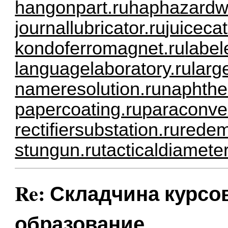
hangonpart.ru
haphazardwi
journallubricator.ru
juiceca
kondoferromagnet.ru
label
languagelaboratory.ru
larg
nameresolution.ru
naphthe
papercoating.ru
paraconve
rectifiersubstation.ru
redem
stungun.ru
tacticaldiameter
Re: Складчина курсо
образование