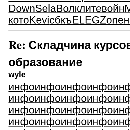
Down
Sela
Волк
лите
войн
кото
Kevi
сбкъ
ELEG
Zone
н
Re: Складчина курсо
образование
wyle
инфо
инфо
инфо
инфо
ин
инфо
инфо
инфо
инфо
ин
инфо
инфо
инфо
инфо
ин
инфо
инфо
инфо
инфо
ин