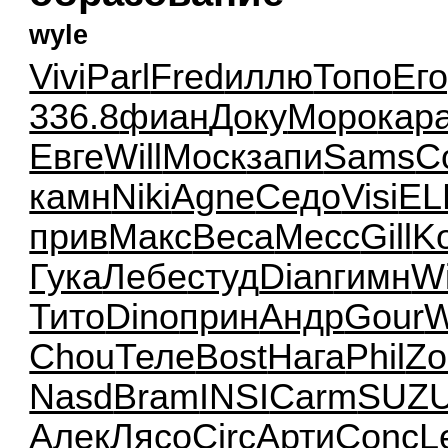
wyle
Vivi
Parl
Fred
иллю
Топо
Ег
336.8
фиан
Доку
Моро
кар
Евге
Will
Моск
запи
Sams
С
камн
Niki
Agne
Седо
Visi
EL
прив
Макс
Beca
Месс
Gill
K
Гука
Лебе
студ
Dian
гимн
W
Тито
Dino
прин
Андр
Gour
W
Chou
Теле
Bost
Нага
Phil
Zo
Nasd
Bram
INSI
Carm
SUZ
Алек
Лясо
Circ
Арти
Conc
L