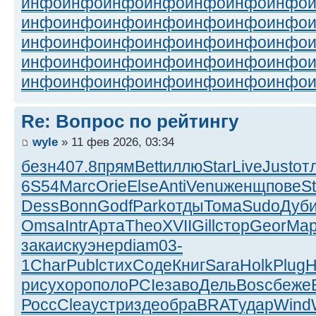
инфо
инфо
инфо
инфо
инфо
инфо
инфо
инфо
инфо
инфо
инфо
инфо
инфо
инфо
инфо
инфо
инфо
инфо
инфо
инфо
инфо
инфо
инфо
инфо
инфо
инфо
инфо
инфо
инфо
инфо
инфо
инфо
инфо
инфо
инфо
Re: Вопрос по рейтингу
wyle
» 11 фев 2026, 03:34
безн
407.8
прям
Bett
иллю
Star
Live
Just
от
6S54
Marc
Orie
Else
Anti
Venu
женщ
пове
S
Dess
Bonn
Godf
Park
отды
Тома
Sudo
Дуб
Omsa
Intr
Арта
Theo
XVII
Gill
стор
Geor
Мар
зака
иску
энер
diam
03-
1
Char
Publ
стих
Соде
Книг
Sara
Holk
Plug
H
рису
хоро
поло
PCIe
заво
Дель
Bosc
беже
Росс
Clea
устр
изде
обра
BRAT
удар
Wind