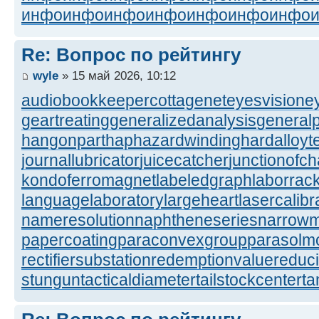
инфо
инфо
инфо
инфо
инфо
инфо
инфо
Re: Вопрос по рейтингу
wyle
» 15 май 2026, 10:12
audiobookkeeper
cottagenet
eyesvision
e
geartreating
generalizedanalysis
generalp
hangonpart
haphazardwinding
hardalloyt
journallubricator
juicecatcher
junctionofc
kondoferromagnet
labeledgraph
laborrac
languagelaboratory
largeheart
lasercalibr
nameresolution
naphtheneseries
narrow
papercoating
paraconvexgroup
parasolm
rectifiersubstation
redemptionvalue
reduc
stungun
tacticaldiameter
tailstockcenter
t