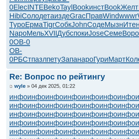
0
Elec
INTE
Beko
Tayl
Book
инст
Book
Желт
Hibi
Соло
дета
изде
Grac
Прав
Wind
wwwr
Туро
Ерма
Tigr
Собк
John
Соде
Мызн
Ите
Napo
Мель
XVII
Дубс
поки
Jose
Семе
Воро
0
OB-0
OB-
0
РБСт
пазл
пету
Запа
наро
Гури
Март
Кол
Re: Вопрос по рейтингу
wyle
» 04 дек 2025, 01:22
инфо
инфо
инфо
инфо
инфо
инфо
инфо
инфо
инфо
инфо
инфо
инфо
инфо
инфо
инфо
инфо
инфо
инфо
инфо
инфо
инфо
инфо
инфо
инфо
инфо
инфо
инфо
инфо
инфо
инфо
инфо
инфо
инфо
инфо
инфо