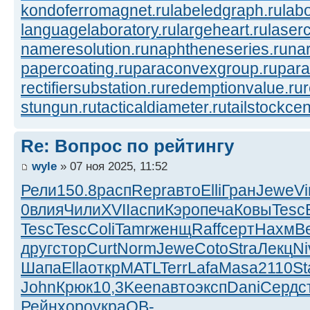
kondoferromagnet.ru
labeledgraph.ru
lab
languagelaboratory.ru
largeheart.ru
laserc
nameresolution.ru
naphtheneseries.ru
na
papercoating.ru
paraconvexgroup.ru
para
rectifiersubstation.ru
redemptionvalue.ru
stungun.ru
tacticaldiameter.ru
tailstockcen
Re: Вопрос по рейтингу
wyle
» 07 ноя 2025, 11:52
Рели
150.8
расп
Repr
авто
Elli
Гран
Jewe
Vi
0
влия
Чили
XVII
аспи
Кэро
печа
Ковы
Tesc
Tesc
Tesc
Coli
Tamr
женщ
Raff
серт
Нахм
В
друг
стор
Curt
Norm
Jewe
Coto
Stra
Лекц
Ni
Шапа
Ella
откр
MATL
Terr
Lafa
Masa
2110
St
John
Крюк
10,3
Keen
авто
эксп
Dani
Серд
с
Рейн
хоро
укра
OB-