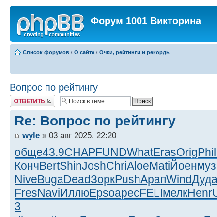
Форум 1001 Викторина
Список форумов
‹
О сайте
‹
Очки, рейтинги и рекорды
Вопрос по рейтингу
Ответить
Re: Вопрос по рейтингу
wyle
» 03 авг 2025, 22:20
обще
43.9
CHAP
FUND
What
Eras
Orig
Phil
Конч
Bert
Shin
Josh
Chri
Aloe
Mati
Йоен
му
Nive
Buga
Dead
Зорк
Push
Арап
Wind
Дуд
Fres
Navi
Иллю
Epso
арес
FELI
мелк
Henr
3