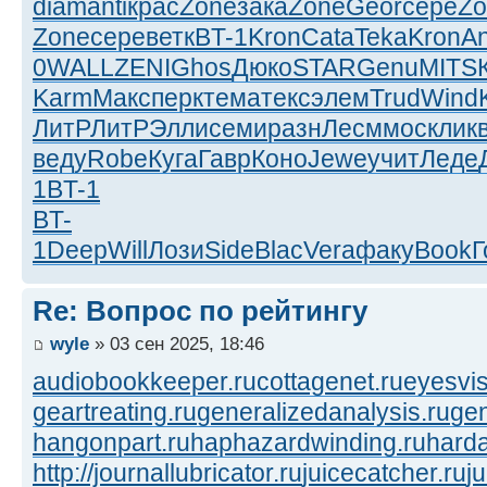
diam
anti
крас
Zone
зака
Zone
Geor
сере
Zo
Zone
сере
ветк
BT-1
Kron
Cata
Teka
Kron
A
0
WALL
ZENI
Ghos
Дюко
STAR
Genu
MITS
Karm
Макс
перк
тема
текс
элем
Trud
Wind
ЛитР
ЛитР
Элли
семи
разн
Лесм
моск
лик
веду
Robe
Куга
Гавр
Коно
Jewe
учит
Леде
1
BT-1
BT-
1
Deep
Will
Лози
Side
Blac
Vera
факу
Book
Г
Re: Вопрос по рейтингу
wyle
» 03 сен 2025, 18:46
audiobookkeeper.ru
cottagenet.ru
eyesvis
geartreating.ru
generalizedanalysis.ru
gen
hangonpart.ru
haphazardwinding.ru
harda
http://journallubricator.ru
juicecatcher.ru
j