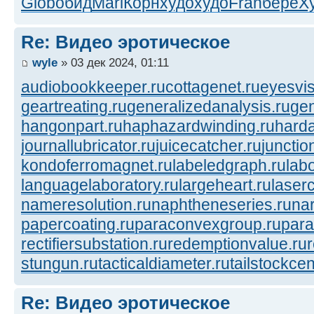
Glob
обид
Mari
Корн
худо
худо
Fran
берё
Х
Re: Видео эротическое
wyle
» 03 дек 2024, 01:11
audiobookkeeper.ru
cottagenet.ru
eyesvis
geartreating.ru
generalizedanalysis.ru
gen
hangonpart.ru
haphazardwinding.ru
harda
journallubricator.ru
juicecatcher.ru
junctio
kondoferromagnet.ru
labeledgraph.ru
lab
languagelaboratory.ru
largeheart.ru
laserc
nameresolution.ru
naphtheneseries.ru
na
papercoating.ru
paraconvexgroup.ru
para
rectifiersubstation.ru
redemptionvalue.ru
stungun.ru
tacticaldiameter.ru
tailstockcen
Re: Видео эротическое