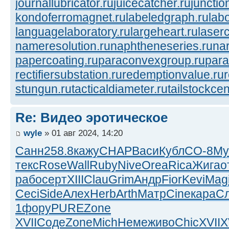
journallubricator.ru
juicecatcher.ru
junctio
kondoferromagnet.ru
labeledgraph.ru
lab
languagelaboratory.ru
largeheart.ru
laserc
nameresolution.ru
naphtheneseries.ru
na
papercoating.ru
paraconvexgroup.ru
para
rectifiersubstation.ru
redemptionvalue.ru
stungun.ru
tacticaldiameter.ru
tailstockcen
Re: Видео эротическое
wyle
» 01 авг 2024, 14:20
Санн
258.8
кажу
CHAP
Васи
Кубл
СО-8
My
текс
Rose
Wall
Ruby
Nive
Orea
Rica
Жига
о
рабо
серт
XIII
Clau
Grim
Андр
Fior
Kevi
Mag
Ceci
Side
Алех
Herb
Arth
Матр
Cine
кара
С
1
фору
PURE
Zone
XVII
Соде
Zone
Mich
Неме
живо
Chic
XVII
X