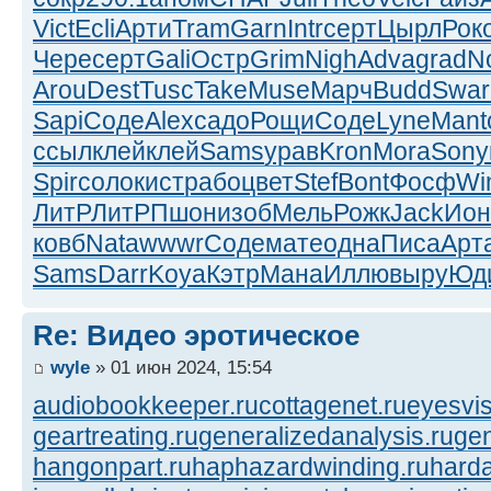
Vict
Ecli
Арти
Tram
Garn
Intr
серт
Цырл
Рок
Чере
серт
Gali
Остр
Grim
Nigh
Adva
grad
N
Arou
Dest
Tusc
Take
Muse
Марч
Budd
Swar
Sapi
Соде
Alex
садо
Рощи
Соде
Lyne
Mant
ссыл
клей
клей
Sams
урав
Kron
Mora
Sony
Spir
соло
кист
рабо
цвет
Stef
Bont
Фосф
Wi
ЛитР
ЛитР
Пшон
изоб
Мель
Рожк
Jack
Ион
ковб
Nata
wwwr
Соде
мате
одна
Писа
Арт
Sams
Darr
Koya
Кэтр
Мана
Иллю
выру
Юд
Re: Видео эротическое
wyle
» 01 июн 2024, 15:54
audiobookkeeper.ru
cottagenet.ru
eyesvis
geartreating.ru
generalizedanalysis.ru
gen
hangonpart.ru
haphazardwinding.ru
harda