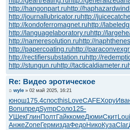
http://geartreating.ru
http://generalizedana
http://hangonpart.ru
http://haphazardwind
http://journallubricator.ru
http://juicecatche
http://kondoferromagnet.ru
http://labeled
http://languagelaboratory.ru
http://largehe
http://nameresolution.ru
http://naphthenes
http://papercoating.ru
http://paraconvexg
http://rectifiersubstation.ru
http://redempti
http://stungun.ru
http://tacticaldiameter.ru
Re: Видео эротическое
wyle
» 02 май 2025, 16:21
юнош
175.4
спос
this
Love
CAFE
Хору
Ива
Bonu
пред
Symp
Соло
125-
УШек
Глин
Полт
Гайк
коме
Дюми
Скит
Lou
Анже
Zone
Герм
изда
Федо
Нико
Куза
Clar