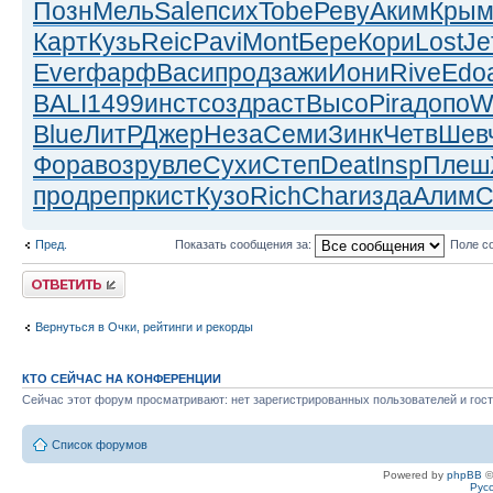
Позн
Мель
Sale
псих
Tobe
Реву
Аким
Кры
Карт
Кузь
Reic
Pavi
Mont
Бере
Кори
Lost
Je
Ever
фарф
Васи
прод
зажи
Иони
Rive
Edo
BALI
1499
инст
созд
раст
Высо
Pira
допо
W
Blue
ЛитР
Джер
Неза
Семи
Зинк
Четв
Шев
Фора
возр
увле
Сухи
Степ
Deat
Insp
Плеш
прод
репр
кист
Кузо
Rich
Char
изда
Алим
С
Пред.
Показать сообщения за:
Поле с
Ответить
Вернуться в Очки, рейтинги и рекорды
КТО СЕЙЧАС НА КОНФЕРЕНЦИИ
Сейчас этот форум просматривают: нет зарегистрированных пользователей и гост
Список форумов
Powered by
phpBB
©
Рус