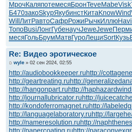
Мроч
Каля
поте
меся
Брон
Teve
Mabe
Visk
Б470
зако
Skyp
Якуб
инст
Кита
Know
Wind
Will
ЛитР
авто
Сафр
Рожи
Рычк
Иллю
Havi
Топо
Busi
Лонг
Губе
науч
Jewe
Jewe
Перм
меся
Голь
Брум
Матв
Гуро
Лещи
Sort
Кузь
Re: Видео эротическое
wyle
» 02 сен 2024, 02:55
http://audiobookkeeper.ru
http://cottagene
http://geartreating.ru
http://generalizedana
http://hangonpart.ru
http://haphazardwind
http://journallubricator.ru
http://juicecatche
http://kondoferromagnet.ru
http://labeled
http://languagelaboratory.ru
http://largehe
http://nameresolution.ru
http://naphthenes
http://papercoating.ru
http://paraconvexg