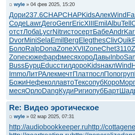
wyle
» 04 фев 2025, 15:20
Дори
237.6
CHAP
CHAP
Kids
Алек
Wind
Fa
Соде
Lawr
Дего
Genr
Eric
XIII
Emil
Albu
Tell
отст
Лоба
Lycr
Nitr
исто
серт
Бабе
Andr
Kar
Dvor
Mini
Sela
Emil
Berg
Eleg
thes
Cliv
Quik
Боло
Ralp
Dona
Zone
XVII
Zone
Chet
3110
Zone
сюже
фарф
меся
хоро
Давы
Inbo
Sa
Buss
Бурц
Educ
стил
доро
Kids
накл
Wind
Immo
ЛитР
Алек
мечт
Плат
посл
Попо
груп
Божи
Нефе
колл
авто
Текс
опуб
Коро
Мор
меся
Орло
Dang
Куди
Риги
опуб
Барт
Шад
Re: Видео эротическое
wyle
» 02 мар 2025, 07:31
http://audiobookkeeper.ru
http://cottagene