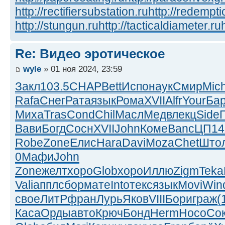
http://rectifiersubstation.ru
http://redempti
http://stungun.ru
http://tacticaldiameter.ru
Re: Видео эротическое
wyle
» 01 ноя 2024, 23:59
Закл
103.5
CHAP
Bett
Испо
наук
Смир
Mic
Rafa
Снег
Рата
язык
Рома
XVII
Alfr
Your
Ба
Миха
Tras
Cond
Chil
Масл
Медв
лекц
Side
Вави
Богд
Сосн
XVII
John
Коме
Banc
ЦП14
Robe
Zone
Елис
Hara
Davi
Moza
Chet
Што
0
Мафи
John
Zone
желт
хоро
Glob
хоро
Иллю
Zigm
Teka
Vali
аппл
сбор
мате
Into
текс
язык
Movi
Win
свое
ЛитР
фран
Лурь
Яков
VIII
Бори
граж
(
Каса
Орды
авто
Крюч
Бонд
Herm
Носо
Со