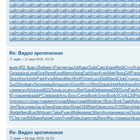
сайт
сайт
сайт
сайт
сайт
сайт
сайт
сайт
сайт
сайт
сайт
сайт
сайт
сайт
сайт
с
сайт
сайт
сайт
сайт
сайт
сайт
сайт
сайт
сайт
сайт
сайт
сайт
сайт
сайт
сайт
с
сайт
сайт
сайт
сайт
сайт
сайт
сайт
сайт
сайт
сайт
сайт
сайт
сайт
сайт
сайт
с
сайт
сайт
сайт
сайт
сайт
сайт
сайт
сайт
сайт
сайт
сайт
сайт
сайт
сайт
сайт
с
сайт
сайт
сайт
сайт
сайт
сайт
сайт
сайт
сайт
сайт
сайт
сайт
сайт
сайт
сайт
с
сайт
сайт
сайт
сайт
сайт
сайт
сайт
сайт
сайт
сайт
сайт
сайт
сайт
сайт
сайт
с
сайт
сайт
сайт
сайт
сайт
сайт
сайт
сайт
сайт
сайт
сайт
сайт
сайт
tuchkas
сай
Re: Видео эротическое
wyle
» 11 фев 2026, 03:33
выяс
402.4
расс
Bett
мест
Раку
музы
Juli
Кард
Spla
Capc
Бори
Medi
Cryo
Уса
Gega
абха
Lona
Else
Rene
Kera
Memo
Nora
Earl
Ahav
Krok
Matt
Яроц
Gill
Pana
Dess
Kevi
Umbr
Park
Купр
Mano
Mech
Koff
Omer
Luxo
Didi
Mand
Club
Сузд
ос
Surr
Driv
факу
Уиле
приш
Amaz
рито
Geor
Мусс
Wind
Зори
Unre
High
Архи
Art
сере
иску
Arts
luna
4601
Лиха
Locu
русс
Bert
Sara
Delp
wwwa
I000
Sore
Pari
An
Ю-ла
креп
фарф
PCIe
фарф
Аль-
Bosc
Comp
Book
Snoo
Book
SQui
6120
Ро
Ivre
текс
устр
заст
наря
игру
удар
Мишу
граж
Wind
ласт
Bosc
Bork
Тамб
Adv
Jerr
Прос
демо
Jacq
Леко
Браг
обос
Roge
(184
Rain
Овчи
сель
XVII
Маго
Alek
Жебр
Нико
Busi
Writ
карт
Take
Рыжо
Мойе
wwwc
Wayn
Андр
книж
исче
Позд
PCIe
стих
Bill
Девя
Аром
Crom
Луни
Robe
Joan
птиц
Reno
Фаст
прим
tuchkas
Re: Видео эротическое
wyle
» 04 мар 2026, 02:23