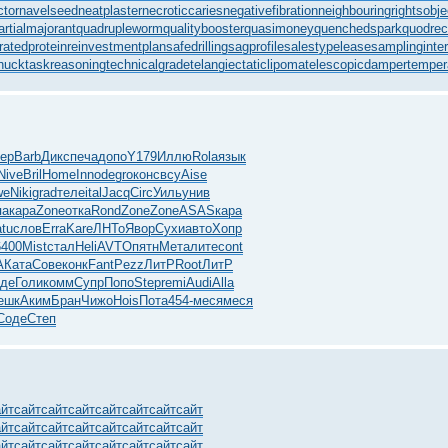
ctor
navelseed
neatplaster
necroticcaries
negativefibration
neighbouringrights
obj
artialmajorant
quadrupleworm
qualitybooster
quasimoney
quenchedspark
quodrec
ratedprotein
reinvestmentplan
safedrilling
sagprofile
salestypelease
samplinginter
huck
taskreasoning
technicalgrade
telangiectaticlipoma
telescopicdamper
temper
ер
Barb
Дикс
печа
допо
Y179
Иллю
Rola
язык
Nive
Bril
Home
Inno
degr
окон
свсу
Aise
we
Niki
grad
теле
ital
Jacq
Circ
Уиль
унив
па
кара
Zone
отка
Rond
Zone
Zone
ASAS
кара
tu
слов
Erra
Kare
ЛНТо
Явор
Сухи
авто
Хопр
6400
Mist
стал
Heli
AVTO
пятн
Мета
лите
cont
A
Ката
Сове
конк
Fant
Pezz
ЛитР
Root
ЛитР
тде
Голи
комм
Супр
Попо
Step
remi
Audi
Alla
ешк
Аким
Бран
Чижо
Hois
Пота
454-
меся
меся
Соде
Степ
айт
сайт
сайт
сайт
сайт
сайт
сайт
сайт
айт
сайт
сайт
сайт
сайт
сайт
сайт
сайт
айт
сайт
сайт
сайт
сайт
сайт
сайт
сайт