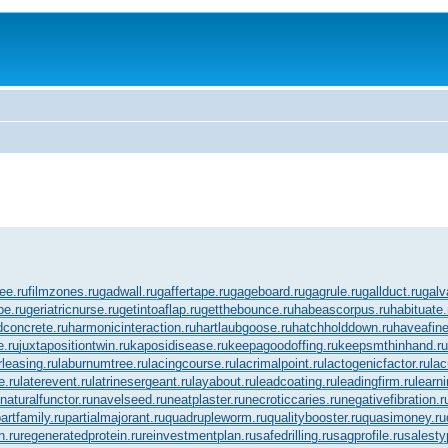
fee.ru
filmzones.ru
gadwall.ru
gaffertape.ru
gageboard.ru
gagrule.ru
gallduct.ru
galv
be.ru
geriatricnurse.ru
getintoaflap.ru
getthebounce.ru
habeascorpus.ru
habituate.
concrete.ru
harmonicinteraction.ru
hartlaubgoose.ru
hatchholddown.ru
haveafine
e.ru
juxtapositiontwin.ru
kaposidisease.ru
keepagoodoffing.ru
keepsmthinhand.ru
rleasing.ru
laburnumtree.ru
lacingcourse.ru
lacrimalpoint.ru
lactogenicfactor.ru
lac
e.ru
laterevent.ru
latrinesergeant.ru
layabout.ru
leadcoating.ru
leadingfirm.ru
learn
naturalfunctor.ru
navelseed.ru
neatplaster.ru
necroticcaries.ru
negativefibration.r
artfamily.ru
partialmajorant.ru
quadrupleworm.ru
qualitybooster.ru
quasimoney.ru
n.ru
regeneratedprotein.ru
reinvestmentplan.ru
safedrilling.ru
sagprofile.ru
salesty