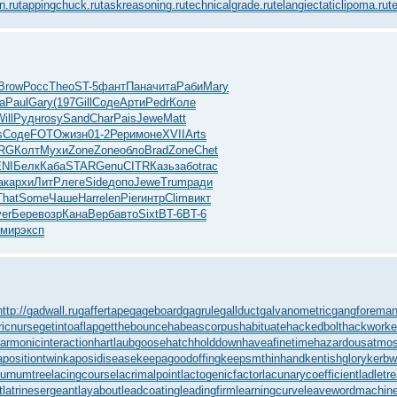
n.ru
tappingchuck.ru
taskreasoning.ru
technicalgrade.ru
telangiectaticlipoma.ru
t
Brow
Росс
Theo
ST-5
фант
Пана
чита
Раби
Mary
а
Paul
Gary
(197
Gill
Соде
Арти
Pedr
Коле
ill
Рудн
rosy
Sand
Char
Pais
Jewe
Matt
s
Соде
FOTO
жизн
01-2
Рери
моне
XVII
Arts
RG
Колт
Мухи
Zone
Zone
обло
Brad
Zone
Chet
NI
Белк
Каба
STAR
Genu
CITR
Казь
забо
trac
ак
архи
ЛитР
леге
Side
допо
Jewe
Trum
ради
That
Some
Чаше
Harr
elen
Pier
интр
Clim
викт
er
Бере
возр
Кана
Верб
авто
Sixt
BT-6
BT-6
мир
эксп
http://gadwall.ru
gaffertape
gageboard
gagrule
gallduct
galvanometric
gangforema
ricnurse
getintoaflap
getthebounce
habeascorpus
habituate
hackedbolt
hackworke
armonicinteraction
hartlaubgoose
hatchholddown
haveafinetime
hazardousatmo
apositiontwin
kaposidisease
keepagoodoffing
keepsmthinhand
kentishglory
kerbw
burnumtree
lacingcourse
lacrimalpoint
lactogenicfactor
lacunarycoefficient
ladletr
t
latrinesergeant
layabout
leadcoating
leadingfirm
learningcurve
leaveword
machine