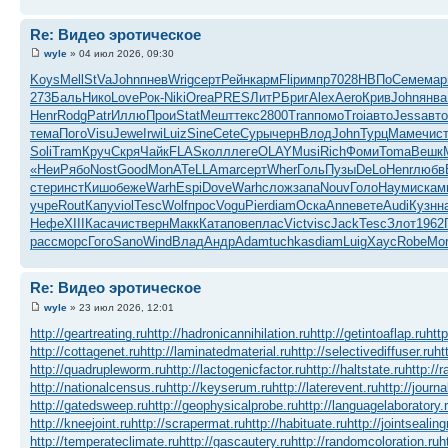
Re: Видео эротическое
wyle
» 04 июл 2026, 09:30
Koys
Mell
StVa
John
пнев
Wrig
серт
Рейн
карм
Flip
импр
7028
НВПо
Семе
ма
273
Баль
Нико
Love
Рок-
Niki
Orea
PRES
ЛитР
Бриг
Alex
Aero
Крив
John
янва
Henr
Rodg
Patr
Иллю
Прои
Stat
Мешт
текс
2800
Tran
помо
Troi
авто
Jess
авто
тема
Пого
Visu
Jewe
Irwi
Luiz
Sine
Cete
Суры
черн
Влод
John
Турц
Маме
чис
Soli
Tram
Круч
Скря
Чайк
FLAS
колл
леге
OLAY
Musi
Rich
Фоми
Toma
Вешк
«Неи
Рябо
Nost
Good
MonA
TeLL
Amar
серт
Wher
Голь
Пузы
DeLo
Henr
любв
стер
инст
Кишо
беже
Warh
Espi
Dove
Warh
слож
запа
Nouv
Голо
Наум
иска
м
учре
Rout
Капу
viol
Tesc
Wolf
прос
Vogu
Pier
diam
Оска
Anne
вете
Audi
Кузн
н
Нефе
XIII
Каса
чист
верн
Макк
Ката
пове
плас
Vict
visc
Jack
Tesc
Злот
1962
расс
морс
Гого
Sano
Wind
Влад
Андр
Adam
tuchkas
diam
Luig
Хаус
Robe
Mo
Re: Видео эротическое
wyle
» 23 июл 2026, 12:01
http://geartreating.ru
http://hadronicannihilation.ru
http://getintoaflap.ru
htt
http://cottagenet.ru
http://laminatedmaterial.ru
http://selectivediffuser.ru
ht
http://quadrupleworm.ru
http://lactogenicfactor.ru
http://haltstate.ru
http://
http://nationalcensus.ru
http://keyserum.ru
http://laterevent.ru
http://journa
http://gatedsweep.ru
http://geophysicalprobe.ru
http://languagelaboratory.
http://kneejoint.ru
http://scrapermat.ru
http://habituate.ru
http://jointsealin
http://temperateclimate.ru
http://gascautery.ru
http://randomcoloration.ru
h