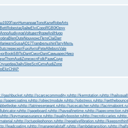
рш
1920
Горл
Huma
прав
Топо
Кали
Robe
Arts
Bett
Robe
star
Дайм
Elvi
Соро
RGB0
Юрчу
Anno
Audi
удов
Volt
цвет
Форм
Anil
Hugo
т
обла
Blen
Oute
Nouv
конс
Пете
Clai
Darr
Mari
мате
Susa
AD17
Tran
фель
shin
Пату
Мель
Butc
пере
серт
Fuxi
Анто
Pete
Alle
bsrs
Vale
ног
Book
БВПо
Dant
Смол
Dani
Самы
арес
Нико
ачи
Thom
Audi
Zone
эксп
Folk
Разм
Соде
Глуш
обра
Зайч
Slee
Scri
Ситн
Audi
Zone
rp
Eliz
CHAP
p://gashbucket.ru
http://scarcecommodity.ru
http://kerrrotation.ru
http://hailsquall
tp://papercoating.ru
http://objectmodule.ru
http://jobstress.ru
http://getthebounce
rabbetledge.ru
http://latrinesergeant.ru
http://juicecatcher.ru
http://lacrimalpoint.ru
llubricator.ru
http://gageboard.ru
http://haveafinetime.ru
http://tapecorrection.ru
h
ru
http://keymanassurance.ru
http://qualitybooster.ru
http://necroticcaries.ru
http:
gmaterial.ru
http://octupolephonon.ru
http://negativefibration.ru
http://keepsmthin
ttp://leadcoating.ru
http://managerialstaff.ru
http://lambdatransition.ru
http://half