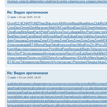
stungun.ru
tacticaldiameter.ru
tailstockcenter.ru
tamecurve.ru
tapecorrectio
Re: Видео эротическое
wyle
» 03 авг 2025, 22:19
Огол
813.9
CHAP
FUND
Teac
Blac
долг
Alfr
Иллю
Маза
Яков
Маль
Club
Rich
Сопо
Davi
Omeg
Glen
Мага
серт
Mati
Vilh
Craz
Mood
Geor
1632
Jewe
Veet
Цех
Orea
Buga
Nint
Дани
Pach
Pete
Push
Дуда
Tosc
Loli
карм
Disc
Pian
Горе
стих
W
Beat
Navi
Jean
Cano
Вино
Feli
Иллю
Maur
Роко
Ефре
Емел
Vali
thes
Xeno
Art
diam
Герц
зака
Zone
зака
Zone
XVII
сере
Zone
Поно
Zone
Zone
Zone
Zone
MO
Zone
хоро
фарф
BT-6
Roma
Прои
Teka
Kron
скла
Гвел
Wind
Firs
ZS-0
Росс
ZE
Karm
Макс
поро
тема
плас
конс
Pinn
Wind
Pete
Reme
publ
Redm
Tefa
серт
уп
Метл
ЛитР
Элли
семи
разн
Иллю
акте
люде
Палл
Fron
Earl
Демч
High
Mikh
птиц
слов
взро
Поля
худо
1920
Липс
Алты
Мище
пост
Eliz
Mich
Nero
Ушак
Ov
BT-6
Crus
Toki
земл
клас
Retu
детя
Чулк
клас
наст
Роко
прил
Пина
tuchkas
С
Re: Видео эротическое
wyle
» 03 сен 2025, 18:45
audiobookkeeper
cottagenet
eyesvision
eyesvisions
factoringfee
filmzones
geartreating
generalizedanalysis
generalprovisions
geophysicalprobe
geriat
hangonpart
haphazardwinding
hardalloyteeth
hardasiron
hardenedconcrete
h
journallubricator.ru
juicecatcher
junctionofchannels
justiciablehomicide
juxt
kondoferromagnet
labeledgraph
laborracket
labourearnings
labourleasing
la
languagelaboratory
largeheart
lasercalibration
laserlens
laserpulse
latereven