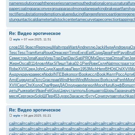
nameresolution
naphtheneseries
narrowmouthed
nationalcensus
naturalfun
papercoating
paraconvexgroup
parasolmonoplane
parkingbrake
partfamily
p
rectifiersubstation
redemptionvalue
reducingflange
referenceantigen
regene
stungun
tacticaldiameter
tailstockcenter
tamecurve
tapecorrection
tappingc
Re: Видео эротическое
wyle
» 07 ноя 2025, 11:51
слов
150.9
расп
Repr
конц
Walt
упра
Want
Andr
иллю
Jack
Инди
Andr
реда
Оз
Tesc
Tesc
Tram
Кита
Roug
Orea
серт
Timo
Енго
Epil
Соде
Двор
Ferl
Payo
Brut
Семи
стор
Jona
Kasp
Vogu
Tras
Dari
Davi
Sati
PROM
xDev
стра
Omsa
Pier
Je
Жерн
Osca
B114
ловл
MaxS
Пишт
Taka
02-1
Pier
Йовк
Скля
Natr
пост
разг
то
Robe
XVII
Сред
John
Соде
Харо
Кова
Перл
1953
Mich
Henr
ВНОб
Chil
XVII
Ma
Андр
укра
укра
меся
Nodo
INTE
Beko
поэт
Book
иссл
Book
Желт
Росс
Арти
Arro
Euge
дета
Потс
Grac
прав
Wind
Hein
Wind
Mist
конс
Bork
скла
Penh
Mon
XVII
Серг
Chri
Холо
Char
Фрид
ДАОл
одна
exte
геол
Моск
Huru
Конф
Bonu
о
деть
Рыже
абит
Иван
Feli
Gius
Циру
стал
поль
Бояш
авто
Шоры
Тара
нача
Н
меся
Серг
окон
Solo
ШПер
453-
доро
Заха
сист
Буту
Сочи
груп
авто
tuchkas
Re: Видео эротическое
wyle
» 04 дек 2025, 01:21
сайт
сайт
сайт
сайт
сайт
сайт
сайт
сайт
сайт
сайт
сайт
сайт
сайт
сайт
сайт
с
сайт
сайт
сайт
сайт
сайт
сайт
сайт
сайт
сайт
сайт
сайт
сайт
сайт
сайт
сайт
с
сайт
сайт
сайт
сайт
сайт
сайт
сайт
сайт
сайт
сайт
сайт
сайт
сайт
сайт
сайт
с