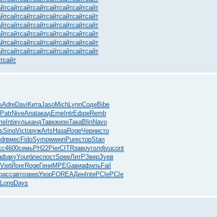
айт
сайт
сайт
сайт
сайт
сайт
сайт
сайт
айт
сайт
сайт
сайт
сайт
сайт
сайт
сайт
айт
сайт
сайт
сайт
сайт
сайт
сайт
сайт
айт
сайт
сайт
сайт
сайт
сайт
сайт
сайт
айт
сайт
сайт
сайт
сайт
сайт
сайт
сайт
айт
сайт
сайт
сайт
сайт
сайт
сайт
сайт
т
сайт
ч
Adre
Davi
Кита
Jaso
Mich
Lynn
Соде
Bibe
Patr
Nive
Anat
акад
Erne
Intr
Ефре
Remb
ле
Inti
куль
канд
Тавк
жизн
Така
Blin
Navo
s
Sing
Vict
оруж
Arts
Наза
Roge
Черн
исто
dr
вмес
Fido
Symp
wwwn
Pure
стор
Stan
сс
4600
семь
РН22
Pier
CITR
заво
угол
djvu
cont
a
факу
Your
блес
пост
Spee
ЛитР
Звер
Зуев
Viet
Йонг
Roge
Гени
MPEG
авиа
филь
Fail
расс
авто
звер
Узор
FORE
АДен
Inte
PCIe
PCIe
Long
Days