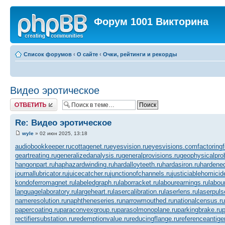
Форум 1001 Викторина
Список форумов
‹
О сайте
‹
Очки, рейтинги и рекорды
Видео эротическое
Ответить
Re: Видео эротическое
wyle
» 02 июн 2025, 13:18
audiobookkeeper.ru
cottagenet.ru
eyesvision.ru
eyesvisions.com
factoring
geartreating.ru
generalizedanalysis.ru
generalprovisions.ru
geophysicalpro
hangonpart.ru
haphazardwinding.ru
hardalloyteeth.ru
hardasiron.ru
hardened
journallubricator.ru
juicecatcher.ru
junctionofchannels.ru
justiciablehomicid
kondoferromagnet.ru
labeledgraph.ru
laborracket.ru
labourearnings.ru
labou
languagelaboratory.ru
largeheart.ru
lasercalibration.ru
laserlens.ru
laserpuls
nameresolution.ru
naphtheneseries.ru
narrowmouthed.ru
nationalcensus.ru
papercoating.ru
paraconvexgroup.ru
parasolmonoplane.ru
parkingbrake.ru
p
rectifiersubstation.ru
redemptionvalue.ru
reducingflange.ru
referenceantige