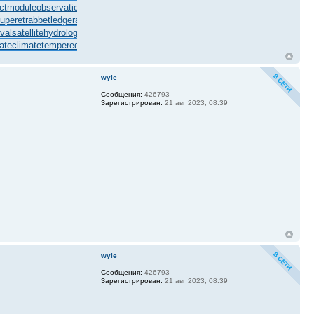
ectmodule
observationballoon
obstructivepatent
oceanmining
octupolephonon
offl
uperet
rabbetledge
radialchaser
radiationestimator
railwaybridge
randomcoloratio
val
satellitehydrology
scarcecommodity
scrapermat
screwingunit
seawaterpump
ateclimate
temperedmeasure
tenementbuilding
tuchkas
ultramaficrock
ultraviolet
wyle
Сообщения:
426793
Зарегистрирован:
21 авг 2023, 08:39
wyle
Сообщения:
426793
Зарегистрирован:
21 авг 2023, 08:39