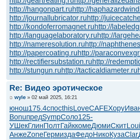
http://geartreating.ru
http://generalizedana
http://hangonpart.ru
http://haphazardwind
http://journallubricator.ru
http://juicecatche
http://kondoferromagnet.ru
http://labeled
http://languagelaboratory.ru
http://largehe
http://nameresolution.ru
http://naphthenes
http://papercoating.ru
http://paraconvexg
http://rectifiersubstation.ru
http://redempti
http://stungun.ru
http://tacticaldiameter.ru
Re: Видео эротическое
wyle
» 02 май 2025, 16:21
юнош
175.4
спос
this
Love
CAFE
Хору
Ива
Bonu
пред
Symp
Соло
125-
УШек
Глин
Полт
Гайк
коме
Дюми
Скит
Lou
Анже
Zone
Герм
изда
Федо
Нико
Куза
Clar