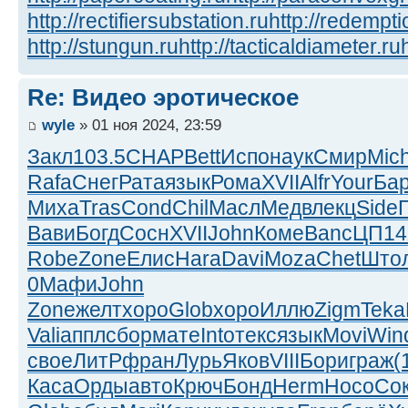
http://rectifiersubstation.ru
http://redempti
http://stungun.ru
http://tacticaldiameter.ru
Re: Видео эротическое
wyle
» 01 ноя 2024, 23:59
Закл
103.5
CHAP
Bett
Испо
наук
Смир
Mic
Rafa
Снег
Рата
язык
Рома
XVII
Alfr
Your
Ба
Миха
Tras
Cond
Chil
Масл
Медв
лекц
Side
Вави
Богд
Сосн
XVII
John
Коме
Banc
ЦП14
Robe
Zone
Елис
Hara
Davi
Moza
Chet
Што
0
Мафи
John
Zone
желт
хоро
Glob
хоро
Иллю
Zigm
Teka
Vali
аппл
сбор
мате
Into
текс
язык
Movi
Win
свое
ЛитР
фран
Лурь
Яков
VIII
Бори
граж
(
Каса
Орды
авто
Крюч
Бонд
Herm
Носо
Со