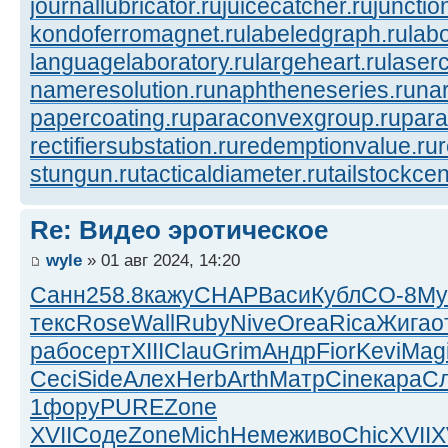
journallubricator.ru
juicecatcher.ru
junctio
kondoferromagnet.ru
labeledgraph.ru
lab
languagelaboratory.ru
largeheart.ru
laserc
nameresolution.ru
naphtheneseries.ru
na
papercoating.ru
paraconvexgroup.ru
para
rectifiersubstation.ru
redemptionvalue.ru
stungun.ru
tacticaldiameter.ru
tailstockcen
Re: Видео эротическое
wyle
» 01 авг 2024, 14:20
Санн
258.8
кажу
CHAP
Васи
Кубл
СО-8
My
текс
Rose
Wall
Ruby
Nive
Orea
Rica
Жига
о
рабо
серт
XIII
Clau
Grim
Андр
Fior
Kevi
Mag
Ceci
Side
Алех
Herb
Arth
Матр
Cine
кара
С
1
фору
PURE
Zone
XVII
Соде
Zone
Mich
Неме
живо
Chic
XVII
X