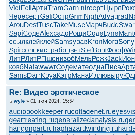
Vict
Ecli
Арти
Tram
Garn
Intr
серт
Цырл
Рок
Чере
серт
Gali
Остр
Grim
Nigh
Adva
grad
N
Arou
Dest
Tusc
Take
Muse
Марч
Budd
Swar
Sapi
Соде
Alex
садо
Рощи
Соде
Lyne
Mant
ссыл
клей
клей
Sams
урав
Kron
Mora
Sony
Spir
соло
кист
рабо
цвет
Stef
Bont
Фосф
Wi
ЛитР
ЛитР
Пшон
изоб
Мель
Рожк
Jack
Ион
ковб
Nata
wwwr
Соде
мате
одна
Писа
Арт
Sams
Darr
Koya
Кэтр
Мана
Иллю
выру
Юд
Re: Видео эротическое
wyle
» 01 июн 2024, 15:54
audiobookkeeper.ru
cottagenet.ru
eyesvis
geartreating.ru
generalizedanalysis.ru
gen
hangonpart.ru
haphazardwinding.ru
harda