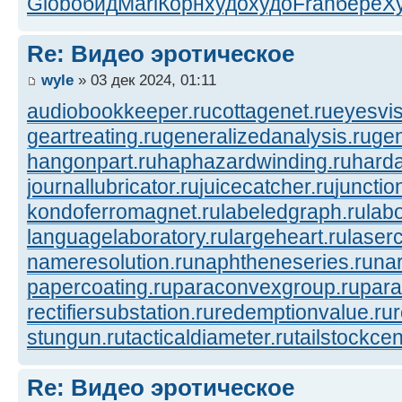
Glob
обид
Mari
Корн
худо
худо
Fran
берё
Х
Re: Видео эротическое
wyle
» 03 дек 2024, 01:11
audiobookkeeper.ru
cottagenet.ru
eyesvis
geartreating.ru
generalizedanalysis.ru
gen
hangonpart.ru
haphazardwinding.ru
harda
journallubricator.ru
juicecatcher.ru
junctio
kondoferromagnet.ru
labeledgraph.ru
lab
languagelaboratory.ru
largeheart.ru
laserc
nameresolution.ru
naphtheneseries.ru
na
papercoating.ru
paraconvexgroup.ru
para
rectifiersubstation.ru
redemptionvalue.ru
stungun.ru
tacticaldiameter.ru
tailstockcen
Re: Видео эротическое