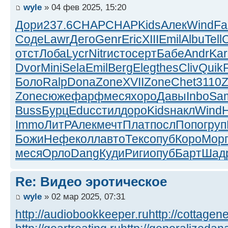
wyle
» 04 фев 2025, 15:20
Дори
237.6
CHAP
CHAP
Kids
Алек
Wind
Fa
Соде
Lawr
Дего
Genr
Eric
XIII
Emil
Albu
Tell
отст
Лоба
Lycr
Nitr
исто
серт
Бабе
Andr
Kar
Dvor
Mini
Sela
Emil
Berg
Eleg
thes
Cliv
Quik
Боло
Ralp
Dona
Zone
XVII
Zone
Chet
3110
Zone
сюже
фарф
меся
хоро
Давы
Inbo
Sa
Buss
Бурц
Educ
стил
доро
Kids
накл
Wind
Immo
ЛитР
Алек
мечт
Плат
посл
Попо
груп
Божи
Нефе
колл
авто
Текс
опуб
Коро
Мор
меся
Орло
Dang
Куди
Риги
опуб
Барт
Шад
Re: Видео эротическое
wyle
» 02 мар 2025, 07:31
http://audiobookkeeper.ru
http://cottagene