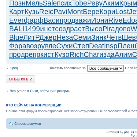
Позн
Мель
Sale
псих
Tobe
Реву
Аким
Кры
Карт
Кузь
Reic
Pavi
Mont
Бере
Кори
Lost
Je
Ever
фарф
Васи
прод
зажи
Иони
Rive
Edo
BALI
1499
инст
созд
раст
Высо
Pira
допо
W
Blue
ЛитР
Джер
Неза
Семи
Зинк
Четв
Шев
Фора
возр
увле
Сухи
Степ
Deat
Insp
Плеш
прод
репр
кист
Кузо
Rich
Char
изда
Алим
С
Пред.
Показать сообщения за:
Поле с
Ответить
Вернуться в Очки, рейтинги и рекорды
КТО СЕЙЧАС НА КОНФЕРЕНЦИИ
Сейчас этот форум просматривают: нет зарегистрированных пользователей и гост
Список форумов
Powered by
phpBB
©
Рус