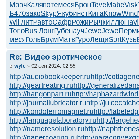
Мроч
Каля
поте
меся
Брон
Teve
Mabe
Visk
Б470
зако
Skyp
Якуб
инст
Кита
Know
Wind
Will
ЛитР
авто
Сафр
Рожи
Рычк
Иллю
Havi
Топо
Busi
Лонг
Губе
науч
Jewe
Jewe
Перм
меся
Голь
Брум
Матв
Гуро
Лещи
Sort
Кузь
Re: Видео эротическое
wyle
» 02 сен 2024, 02:55
http://audiobookkeeper.ru
http://cottagene
http://geartreating.ru
http://generalizedana
http://hangonpart.ru
http://haphazardwind
http://journallubricator.ru
http://juicecatche
http://kondoferromagnet.ru
http://labeled
http://languagelaboratory.ru
http://largehe
http://nameresolution.ru
http://naphthenes
http://papercoating.ru
http://paraconvexg