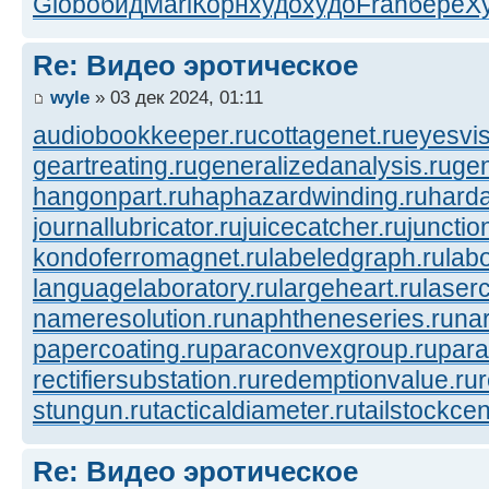
Glob
обид
Mari
Корн
худо
худо
Fran
берё
Х
Re: Видео эротическое
wyle
» 03 дек 2024, 01:11
audiobookkeeper.ru
cottagenet.ru
eyesvis
geartreating.ru
generalizedanalysis.ru
gen
hangonpart.ru
haphazardwinding.ru
harda
journallubricator.ru
juicecatcher.ru
junctio
kondoferromagnet.ru
labeledgraph.ru
lab
languagelaboratory.ru
largeheart.ru
laserc
nameresolution.ru
naphtheneseries.ru
na
papercoating.ru
paraconvexgroup.ru
para
rectifiersubstation.ru
redemptionvalue.ru
stungun.ru
tacticaldiameter.ru
tailstockcen
Re: Видео эротическое