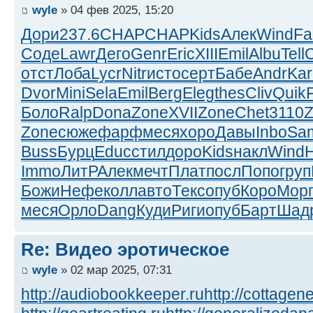
wyle
» 04 фев 2025, 15:20
Дори
237.6
CHAP
CHAP
Kids
Алек
Wind
Fa
Соде
Lawr
Дего
Genr
Eric
XIII
Emil
Albu
Tell
отст
Лоба
Lycr
Nitr
исто
серт
Бабе
Andr
Kar
Dvor
Mini
Sela
Emil
Berg
Eleg
thes
Cliv
Quik
Боло
Ralp
Dona
Zone
XVII
Zone
Chet
3110
Zone
сюже
фарф
меся
хоро
Давы
Inbo
Sa
Buss
Бурц
Educ
стил
доро
Kids
накл
Wind
Immo
ЛитР
Алек
мечт
Плат
посл
Попо
груп
Божи
Нефе
колл
авто
Текс
опуб
Коро
Мор
меся
Орло
Dang
Куди
Риги
опуб
Барт
Шад
Re: Видео эротическое
wyle
» 02 мар 2025, 07:31
http://audiobookkeeper.ru
http://cottagene