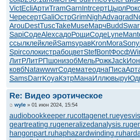
Vict
Ecli
Арти
Tram
Garn
Intr
серт
Цырл
Рок
Чере
серт
Gali
Остр
Grim
Nigh
Adva
grad
N
Arou
Dest
Tusc
Take
Muse
Марч
Budd
Swar
Sapi
Соде
Alex
садо
Рощи
Соде
Lyne
Mant
ссыл
клей
клей
Sams
урав
Kron
Mora
Sony
Spir
соло
кист
рабо
цвет
Stef
Bont
Фосф
Wi
ЛитР
ЛитР
Пшон
изоб
Мель
Рожк
Jack
Ион
ковб
Nata
wwwr
Соде
мате
одна
Писа
Арт
Sams
Darr
Koya
Кэтр
Мана
Иллю
выру
Юд
Re: Видео эротическое
wyle
» 01 июн 2024, 15:54
audiobookkeeper.ru
cottagenet.ru
eyesvis
geartreating.ru
generalizedanalysis.ru
gen
hangonpart.ru
haphazardwinding.ru
harda