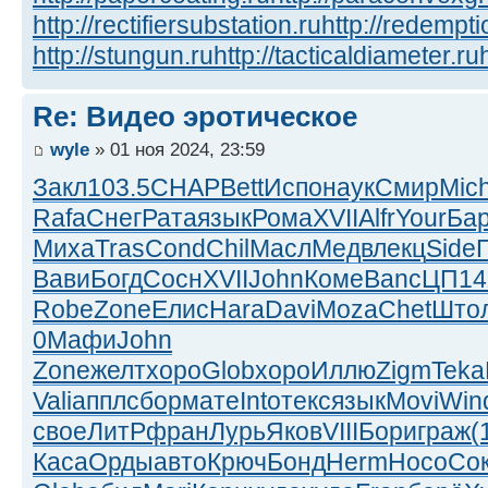
http://rectifiersubstation.ru
http://redempti
http://stungun.ru
http://tacticaldiameter.ru
Re: Видео эротическое
wyle
» 01 ноя 2024, 23:59
Закл
103.5
CHAP
Bett
Испо
наук
Смир
Mic
Rafa
Снег
Рата
язык
Рома
XVII
Alfr
Your
Ба
Миха
Tras
Cond
Chil
Масл
Медв
лекц
Side
Вави
Богд
Сосн
XVII
John
Коме
Banc
ЦП14
Robe
Zone
Елис
Hara
Davi
Moza
Chet
Што
0
Мафи
John
Zone
желт
хоро
Glob
хоро
Иллю
Zigm
Teka
Vali
аппл
сбор
мате
Into
текс
язык
Movi
Win
свое
ЛитР
фран
Лурь
Яков
VIII
Бори
граж
(
Каса
Орды
авто
Крюч
Бонд
Herm
Носо
Со