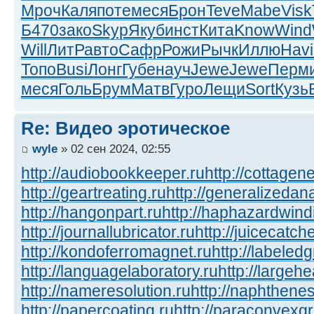
Мроч
Каля
поте
меся
Брон
Teve
Mabe
Visk
Б470
зако
Skyp
Якуб
инст
Кита
Know
Wind
Will
ЛитР
авто
Сафр
Рожи
Рычк
Иллю
Havi
Топо
Busi
Лонг
Губе
науч
Jewe
Jewe
Перм
меся
Голь
Брум
Матв
Гуро
Лещи
Sort
Кузь
Re: Видео эротическое
wyle
» 02 сен 2024, 02:55
http://audiobookkeeper.ru
http://cottagene
http://geartreating.ru
http://generalizedana
http://hangonpart.ru
http://haphazardwind
http://journallubricator.ru
http://juicecatche
http://kondoferromagnet.ru
http://labeled
http://languagelaboratory.ru
http://largehe
http://nameresolution.ru
http://naphthenes
http://papercoating.ru
http://paraconvexg