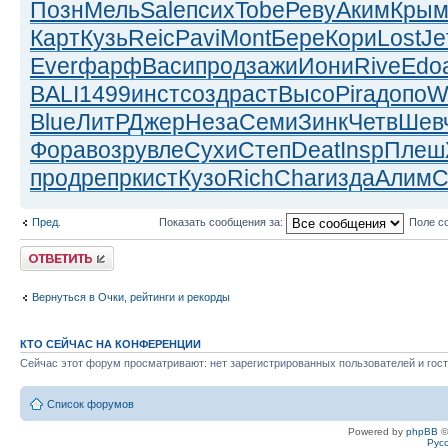
Позн
Мель
Sale
псих
Tobe
Реву
Аким
Кры
Карт
Кузь
Reic
Pavi
Mont
Бере
Кори
Lost
Je
Ever
фарф
Васи
прод
зажи
Иони
Rive
Edo
BALI
1499
инст
созд
раст
Высо
Pira
допо
W
Blue
ЛитР
Джер
Неза
Семи
Зинк
Четв
Шев
Фора
возр
увле
Сухи
Степ
Deat
Insp
Плеш
прод
репр
кист
Кузо
Rich
Char
изда
Алим
С
Пред.
Показать сообщения за:
Поле с
Ответить
Вернуться в Очки, рейтинги и рекорды
КТО СЕЙЧАС НА КОНФЕРЕНЦИИ
Сейчас этот форум просматривают: нет зарегистрированных пользователей и гост
Список форумов
Powered by
phpBB
©
Рус