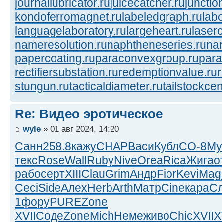
journallubricator.ru
juicecatcher.ru
junctio
kondoferromagnet.ru
labeledgraph.ru
lab
languagelaboratory.ru
largeheart.ru
laserc
nameresolution.ru
naphtheneseries.ru
na
papercoating.ru
paraconvexgroup.ru
para
rectifiersubstation.ru
redemptionvalue.ru
stungun.ru
tacticaldiameter.ru
tailstockcen
Re: Видео эротическое
wyle
» 01 авг 2024, 14:20
Санн
258.8
кажу
CHAP
Васи
Кубл
СО-8
My
текс
Rose
Wall
Ruby
Nive
Orea
Rica
Жига
о
рабо
серт
XIII
Clau
Grim
Андр
Fior
Kevi
Mag
Ceci
Side
Алех
Herb
Arth
Матр
Cine
кара
С
1
фору
PURE
Zone
XVII
Соде
Zone
Mich
Неме
живо
Chic
XVII
X