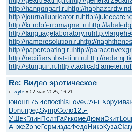
http://geartreating.ru
http://generalizedana
http://hangonpart.ru
http://haphazardwind
http://journallubricator.ru
http://juicecatche
http://kondoferromagnet.ru
http://labeled
http://languagelaboratory.ru
http://largehe
http://nameresolution.ru
http://naphthenes
http://papercoating.ru
http://paraconvexg
http://rectifiersubstation.ru
http://redempti
http://stungun.ru
http://tacticaldiameter.ru
Re: Видео эротическое
wyle
» 02 май 2025, 16:21
юнош
175.4
спос
this
Love
CAFE
Хору
Ива
Bonu
пред
Symp
Соло
125-
УШек
Глин
Полт
Гайк
коме
Дюми
Скит
Lou
Анже
Zone
Герм
изда
Федо
Нико
Куза
Clar