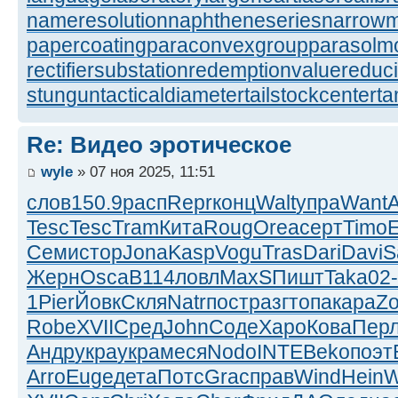
nameresolution
naphtheneseries
narrow
papercoating
paraconvexgroup
parasolm
rectifiersubstation
redemptionvalue
reduc
stungun
tacticaldiameter
tailstockcenter
t
Re: Видео эротическое
wyle
» 07 ноя 2025, 11:51
слов
150.9
расп
Repr
конц
Walt
упра
Want
Tesc
Tesc
Tram
Кита
Roug
Orea
серт
Timo
Семи
стор
Jona
Kasp
Vogu
Tras
Dari
Davi
S
Жерн
Osca
B114
ловл
MaxS
Пишт
Taka
02-
1
Pier
Йовк
Скля
Natr
пост
разг
топа
кара
Z
Robe
XVII
Сред
John
Соде
Харо
Кова
Пер
Андр
укра
укра
меся
Nodo
INTE
Beko
поэт
Arro
Euge
дета
Потс
Grac
прав
Wind
Hein
W