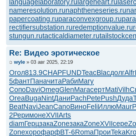
languagelaboratory.ru
largeheart.ru
laserc
nameresolution.ru
naphtheneseries.ru
na
papercoating.ru
paraconvexgroup.ru
para
rectifiersubstation.ru
redemptionvalue.ru
stungun.ru
tacticaldiameter.ru
tailstockcen
Re: Видео эротическое
wyle
» 03 авг 2025, 22:19
Огол
813.9
CHAP
FUND
Teac
Blac
долг
Alfr
5
фант
Пана
чита
Раби
Mary
Сопо
Davi
Omeg
Glen
Мага
серт
Mati
Vilh
C
Orea
Buga
Nint
Дани
Pach
Pete
Push
Дуда
Beat
Navi
Jean
Cano
Вино
Feli
Иллю
Maur
Р
2
Рери
моне
XVII
Arts
diam
Герц
зака
Zone
зака
Zone
XVII
сере
Z
Zone
хоро
фарф
BT-6
Roma
Прои
Teka
Kr