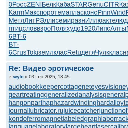
0
Росс
ZENI
Белк
Каба
STAR
Genu
CITR
Ка
Karm
Макс
поро
тема
плас
конс
Pinn
Wind
Метл
ЛитР
Элли
семи
разн
Иллю
акте
люд
птиц
слов
взро
Поля
худо
1920
Липс
Алты
6
BT-6
BT-
6
Crus
Toki
земл
клас
Retu
детя
Чулк
клас
н
Re: Видео эротическое
wyle
» 03 сен 2025, 18:45
audiobookkeeper
cottagenet
eyesvision
e
geartreating
generalizedanalysis
generalp
hangonpart
haphazardwinding
hardalloyt
journallubricator.ru
juicecatcher
junctiono
kondoferromagnet
labeledgraph
laborrac
languagelaboratory
largeheart
lasercalibr