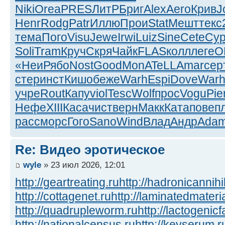
Niki
Orea
PRES
ЛитР
Бриг
Alex
Aero
Крив
J
Henr
Rodg
Patr
Иллю
Прои
Stat
Мешт
текс
тема
Пого
Visu
Jewe
Irwi
Luiz
Sine
Cete
Су
Soli
Tram
Круч
Скря
Чайк
FLAS
колл
леге
O
«Неи
Рябо
Nost
Good
MonA
TeLL
Amar
сер
стер
инст
Кишо
беже
Warh
Espi
Dove
War
учре
Rout
Капу
viol
Tesc
Wolf
прос
Vogu
Pie
Нефе
XIII
Каса
чист
верн
Макк
Ката
пове
п
расс
морс
Гого
Sano
Wind
Влад
Андр
Ada
Re: Видео эротическое
wyle
» 23 июл 2026, 12:01
http://geartreating.ru
http://hadronicannihi
http://cottagenet.ru
http://laminatedmateria
http://quadrupleworm.ru
http://lactogenicf
http://nationalcensus.ru
http://keyserum.r