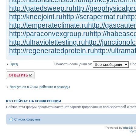
http://gatedsweep.ru
http://geophysicalpr
http://kneejoint.ru
http://scrapermat.ru
http
http://temperateclimate.ru
http://gascauter
http://paraconvexgroup.ru
http://habeasc
http://ultraviolettesting.ru
http://junctionof
http://regeneratedprotein.ru
http://ultrama
Пред.
Показать сообщения за:
Пол
Ответить
Вернуться в Очки, рейтинги и рекорды
КТО СЕЙЧАС НА КОНФЕРЕНЦИИ
Сейчас этот форум просматривают: нет зарегистрированных пользователей и гост
Список форумов
Powered by
phpBB
©
Рус