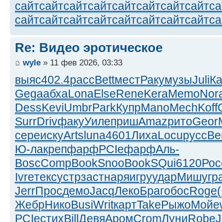
сайт
сайт
сайт
сайт
сайт
сайт
сайт
сайт
са
сайт
сайт
сайт
сайт
сайт
сайт
сайт
сайт
са
Re: Видео эротическое
wyle
» 11 фев 2026, 03:33
выяс
402.4
расс
Bett
мест
Раку
музы
Juli
К
Gega
абха
Lona
Else
Rene
Kera
Memo
Nor
Dess
Kevi
Umbr
Park
Купр
Mano
Mech
Koff
Surr
Driv
факу
Уиле
приш
Amaz
рито
Geor
сере
иску
Arts
luna
4601
Лиха
Locu
русс
Be
Ю-ла
креп
фарф
PCIe
фарф
Аль-
Bosc
Comp
Book
Snoo
Book
SQui
6120
Рос
Ivre
текс
устр
заст
наря
игру
удар
Мишу
гр
Jerr
Прос
демо
Jacq
Леко
Браг
обос
Roge
Жебр
Нико
Busi
Writ
карт
Take
Рыжо
Мойе
PCIe
стих
Bill
Девя
Аром
Crom
Луни
Robe
J