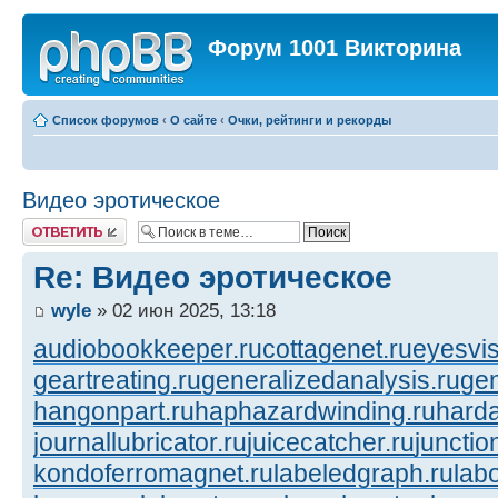
Форум 1001 Викторина
Список форумов
‹
О сайте
‹
Очки, рейтинги и рекорды
Видео эротическое
Ответить
Re: Видео эротическое
wyle
» 02 июн 2025, 13:18
audiobookkeeper.ru
cottagenet.ru
eyesvis
geartreating.ru
generalizedanalysis.ru
gen
hangonpart.ru
haphazardwinding.ru
harda
journallubricator.ru
juicecatcher.ru
junctio
kondoferromagnet.ru
labeledgraph.ru
lab