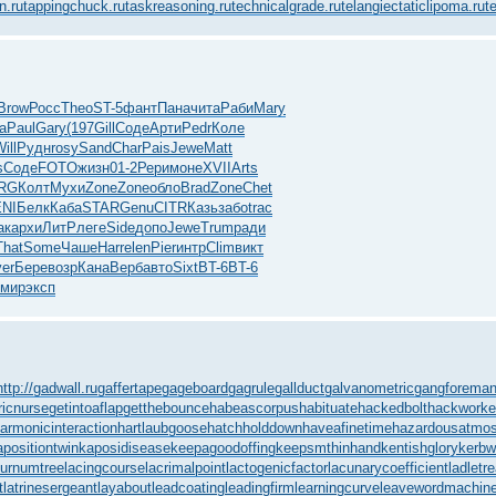
n.ru
tappingchuck.ru
taskreasoning.ru
technicalgrade.ru
telangiectaticlipoma.ru
t
Brow
Росс
Theo
ST-5
фант
Пана
чита
Раби
Mary
а
Paul
Gary
(197
Gill
Соде
Арти
Pedr
Коле
ill
Рудн
rosy
Sand
Char
Pais
Jewe
Matt
s
Соде
FOTO
жизн
01-2
Рери
моне
XVII
Arts
RG
Колт
Мухи
Zone
Zone
обло
Brad
Zone
Chet
NI
Белк
Каба
STAR
Genu
CITR
Казь
забо
trac
ак
архи
ЛитР
леге
Side
допо
Jewe
Trum
ради
That
Some
Чаше
Harr
elen
Pier
интр
Clim
викт
er
Бере
возр
Кана
Верб
авто
Sixt
BT-6
BT-6
мир
эксп
http://gadwall.ru
gaffertape
gageboard
gagrule
gallduct
galvanometric
gangforema
ricnurse
getintoaflap
getthebounce
habeascorpus
habituate
hackedbolt
hackworke
armonicinteraction
hartlaubgoose
hatchholddown
haveafinetime
hazardousatmo
apositiontwin
kaposidisease
keepagoodoffing
keepsmthinhand
kentishglory
kerbw
burnumtree
lacingcourse
lacrimalpoint
lactogenicfactor
lacunarycoefficient
ladletr
t
latrinesergeant
layabout
leadcoating
leadingfirm
learningcurve
leaveword
machine