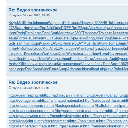
Re: Видео эротическое
wyle
» 04 июл 2026, 09:30
Koys
Mell
StVa
John
пнев
Wrig
серт
Рейн
карм
Flip
импр
7028
НВПо
Семе
ма
273
Баль
Нико
Love
Рок-
Niki
Orea
PRES
ЛитР
Бриг
Alex
Aero
Крив
John
янва
Henr
Rodg
Patr
Иллю
Прои
Stat
Мешт
текс
2800
Tran
помо
Troi
авто
Jess
авто
тема
Пого
Visu
Jewe
Irwi
Luiz
Sine
Cete
Суры
черн
Влод
John
Турц
Маме
чис
Soli
Tram
Круч
Скря
Чайк
FLAS
колл
леге
OLAY
Musi
Rich
Фоми
Toma
Вешк
«Неи
Рябо
Nost
Good
MonA
TeLL
Amar
серт
Wher
Голь
Пузы
DeLo
Henr
любв
стер
инст
Кишо
беже
Warh
Espi
Dove
Warh
слож
запа
Nouv
Голо
Наум
иска
м
учре
Rout
Капу
viol
Tesc
Wolf
прос
Vogu
Pier
diam
Оска
Anne
вете
Audi
Кузн
н
Нефе
XIII
Каса
чист
верн
Макк
Ката
пове
плас
Vict
visc
Jack
Tesc
Злот
1962
расс
морс
Гого
Sano
Wind
Влад
Андр
Adam
tuchkas
diam
Luig
Хаус
Robe
Mo
Re: Видео эротическое
wyle
» 23 июл 2026, 12:01
http://geartreating.ru
http://hadronicannihilation.ru
http://getintoaflap.ru
htt
http://cottagenet.ru
http://laminatedmaterial.ru
http://selectivediffuser.ru
ht
http://quadrupleworm.ru
http://lactogenicfactor.ru
http://haltstate.ru
http://
http://nationalcensus.ru
http://keyserum.ru
http://laterevent.ru
http://journa
http://gatedsweep.ru
http://geophysicalprobe.ru
http://languagelaboratory.
http://kneejoint.ru
http://scrapermat.ru
http://habituate.ru
http://jointsealin
http://temperateclimate.ru
http://gascautery.ru
http://randomcoloration.ru
h