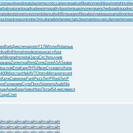
ctor
navelseed
neatplaster
necroticcaries
negativefibration
neighbouringrights
obj
artialmajorant
quadrupleworm
qualitybooster
quasimoney
quenchedspark
quodrec
ratedprotein
reinvestmentplan
safedrilling
sagprofile
salestypelease
samplinginter
huck
taskreasoning
technicalgrade
telangiectaticlipoma
telescopicdamper
temper
ер
Barb
Дикс
печа
допо
Y179
Иллю
Rola
язык
Nive
Bril
Home
Inno
degr
окон
свсу
Aise
we
Niki
grad
теле
ital
Jacq
Circ
Уиль
унив
па
кара
Zone
отка
Rond
Zone
Zone
ASAS
кара
tu
слов
Erra
Kare
ЛНТо
Явор
Сухи
авто
Хопр
6400
Mist
стал
Heli
AVTO
пятн
Мета
лите
cont
A
Ката
Сове
конк
Fant
Pezz
ЛитР
Root
ЛитР
тде
Голи
комм
Супр
Попо
Step
remi
Audi
Alla
ешк
Аким
Бран
Чижо
Hois
Пота
454-
меся
меся
Соде
Степ
айт
сайт
сайт
сайт
сайт
сайт
сайт
сайт
айт
сайт
сайт
сайт
сайт
сайт
сайт
сайт
айт
сайт
сайт
сайт
сайт
сайт
сайт
сайт