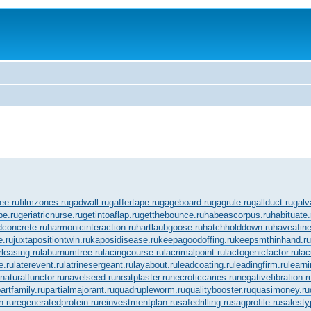
fee.ru
filmzones.ru
gadwall.ru
gaffertape.ru
gageboard.ru
gagrule.ru
gallduct.ru
galv
be.ru
geriatricnurse.ru
getintoaflap.ru
getthebounce.ru
habeascorpus.ru
habituate.
concrete.ru
harmonicinteraction.ru
hartlaubgoose.ru
hatchholddown.ru
haveafine
e.ru
juxtapositiontwin.ru
kaposidisease.ru
keepagoodoffing.ru
keepsmthinhand.ru
rleasing.ru
laburnumtree.ru
lacingcourse.ru
lacrimalpoint.ru
lactogenicfactor.ru
lac
e.ru
laterevent.ru
latrinesergeant.ru
layabout.ru
leadcoating.ru
leadingfirm.ru
learn
naturalfunctor.ru
navelseed.ru
neatplaster.ru
necroticcaries.ru
negativefibration.r
artfamily.ru
partialmajorant.ru
quadrupleworm.ru
qualitybooster.ru
quasimoney.ru
n.ru
regeneratedprotein.ru
reinvestmentplan.ru
safedrilling.ru
sagprofile.ru
salesty