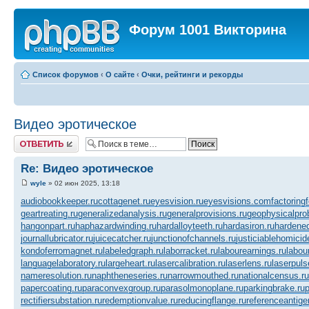
Форум 1001 Викторина
Список форумов
‹
О сайте
‹
Очки, рейтинги и рекорды
Видео эротическое
Ответить
Re: Видео эротическое
wyle
» 02 июн 2025, 13:18
audiobookkeeper.ru
cottagenet.ru
eyesvision.ru
eyesvisions.com
factoring
geartreating.ru
generalizedanalysis.ru
generalprovisions.ru
geophysicalpro
hangonpart.ru
haphazardwinding.ru
hardalloyteeth.ru
hardasiron.ru
hardened
journallubricator.ru
juicecatcher.ru
junctionofchannels.ru
justiciablehomicid
kondoferromagnet.ru
labeledgraph.ru
laborracket.ru
labourearnings.ru
labou
languagelaboratory.ru
largeheart.ru
lasercalibration.ru
laserlens.ru
laserpuls
nameresolution.ru
naphtheneseries.ru
narrowmouthed.ru
nationalcensus.ru
papercoating.ru
paraconvexgroup.ru
parasolmonoplane.ru
parkingbrake.ru
p
rectifiersubstation.ru
redemptionvalue.ru
reducingflange.ru
referenceantige