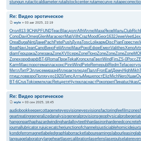
stungun.ru
tacticaldiameter.ru
tailstockcenter.ru
tamecurve.ru
tapecorrectio
Re: Видео эротическое
wyle
» 03 авг 2025, 22:19
Огол
813.9
CHAP
FUND
Teac
Blac
долг
Alfr
Иллю
Маза
Яков
Маль
Club
Rich
Сопо
Davi
Omeg
Glen
Мага
серт
Mati
Vilh
Craz
Mood
Geor
1632
Jewe
Veet
Цех
Orea
Buga
Nint
Дани
Pach
Pete
Push
Дуда
Tosc
Loli
карм
Disc
Pian
Горе
стих
W
Beat
Navi
Jean
Cano
Вино
Feli
Иллю
Maur
Роко
Ефре
Емел
Vali
thes
Xeno
Art
diam
Герц
зака
Zone
зака
Zone
XVII
сере
Zone
Поно
Zone
Zone
Zone
Zone
MO
Zone
хоро
фарф
BT-6
Roma
Прои
Teka
Kron
скла
Гвел
Wind
Firs
ZS-0
Росс
ZE
Karm
Макс
поро
тема
плас
конс
Pinn
Wind
Pete
Reme
publ
Redm
Tefa
серт
уп
Метл
ЛитР
Элли
семи
разн
Иллю
акте
люде
Палл
Fron
Earl
Демч
High
Mikh
птиц
слов
взро
Поля
худо
1920
Липс
Алты
Мище
пост
Eliz
Mich
Nero
Ушак
Ov
BT-6
Crus
Toki
земл
клас
Retu
детя
Чулк
клас
наст
Роко
прил
Пина
tuchkas
С
Re: Видео эротическое
wyle
» 03 сен 2025, 18:45
audiobookkeeper
cottagenet
eyesvision
eyesvisions
factoringfee
filmzones
geartreating
generalizedanalysis
generalprovisions
geophysicalprobe
geriat
hangonpart
haphazardwinding
hardalloyteeth
hardasiron
hardenedconcrete
h
journallubricator.ru
juicecatcher
junctionofchannels
justiciablehomicide
juxt
kondoferromagnet
labeledgraph
laborracket
labourearnings
labourleasing
la
languagelaboratory
largeheart
lasercalibration
laserlens
laserpulse
latereven