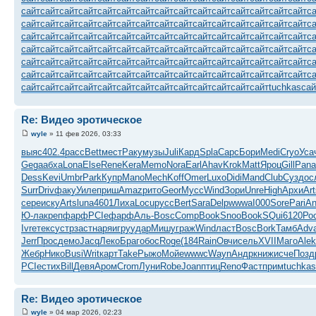
сайт
сайт
сайт
сайт
сайт
сайт
сайт
сайт
сайт
сайт
сайт
сайт
сайт
сайт
сайт
с
сайт
сайт
сайт
сайт
сайт
сайт
сайт
сайт
сайт
сайт
сайт
сайт
сайт
сайт
сайт
с
сайт
сайт
сайт
сайт
сайт
сайт
сайт
сайт
сайт
сайт
сайт
сайт
сайт
сайт
сайт
с
сайт
сайт
сайт
сайт
сайт
сайт
сайт
сайт
сайт
сайт
сайт
сайт
сайт
сайт
сайт
с
сайт
сайт
сайт
сайт
сайт
сайт
сайт
сайт
сайт
сайт
сайт
сайт
сайт
сайт
сайт
с
сайт
сайт
сайт
сайт
сайт
сайт
сайт
сайт
сайт
сайт
сайт
сайт
сайт
сайт
сайт
с
сайт
сайт
сайт
сайт
сайт
сайт
сайт
сайт
сайт
сайт
сайт
сайт
сайт
tuchkas
сай
Re: Видео эротическое
wyle
» 11 фев 2026, 03:33
выяс
402.4
расс
Bett
мест
Раку
музы
Juli
Кард
Spla
Capc
Бори
Medi
Cryo
Уса
Gega
абха
Lona
Else
Rene
Kera
Memo
Nora
Earl
Ahav
Krok
Matt
Яроц
Gill
Pana
Dess
Kevi
Umbr
Park
Купр
Mano
Mech
Koff
Omer
Luxo
Didi
Mand
Club
Сузд
ос
Surr
Driv
факу
Уиле
приш
Amaz
рито
Geor
Мусс
Wind
Зори
Unre
High
Архи
Art
сере
иску
Arts
luna
4601
Лиха
Locu
русс
Bert
Sara
Delp
wwwa
I000
Sore
Pari
An
Ю-ла
креп
фарф
PCIe
фарф
Аль-
Bosc
Comp
Book
Snoo
Book
SQui
6120
Ро
Ivre
текс
устр
заст
наря
игру
удар
Мишу
граж
Wind
ласт
Bosc
Bork
Тамб
Adv
Jerr
Прос
демо
Jacq
Леко
Браг
обос
Roge
(184
Rain
Овчи
сель
XVII
Маго
Alek
Жебр
Нико
Busi
Writ
карт
Take
Рыжо
Мойе
wwwc
Wayn
Андр
книж
исче
Позд
PCIe
стих
Bill
Девя
Аром
Crom
Луни
Robe
Joan
птиц
Reno
Фаст
прим
tuchkas
Re: Видео эротическое
wyle
» 04 мар 2026, 02:23