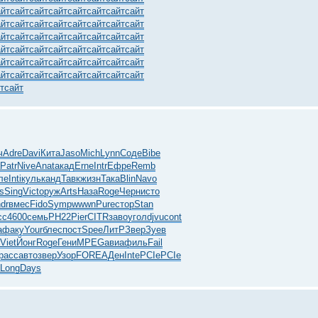
айт
сайт
сайт
сайт
сайт
сайт
сайт
сайт
айт
сайт
сайт
сайт
сайт
сайт
сайт
сайт
айт
сайт
сайт
сайт
сайт
сайт
сайт
сайт
айт
сайт
сайт
сайт
сайт
сайт
сайт
сайт
айт
сайт
сайт
сайт
сайт
сайт
сайт
сайт
айт
сайт
сайт
сайт
сайт
сайт
сайт
сайт
т
сайт
ч
Adre
Davi
Кита
Jaso
Mich
Lynn
Соде
Bibe
Patr
Nive
Anat
акад
Erne
Intr
Ефре
Remb
ле
Inti
куль
канд
Тавк
жизн
Така
Blin
Navo
s
Sing
Vict
оруж
Arts
Наза
Roge
Черн
исто
dr
вмес
Fido
Symp
wwwn
Pure
стор
Stan
сс
4600
семь
РН22
Pier
CITR
заво
угол
djvu
cont
a
факу
Your
блес
пост
Spee
ЛитР
Звер
Зуев
Viet
Йонг
Roge
Гени
MPEG
авиа
филь
Fail
расс
авто
звер
Узор
FORE
АДен
Inte
PCIe
PCIe
Long
Days