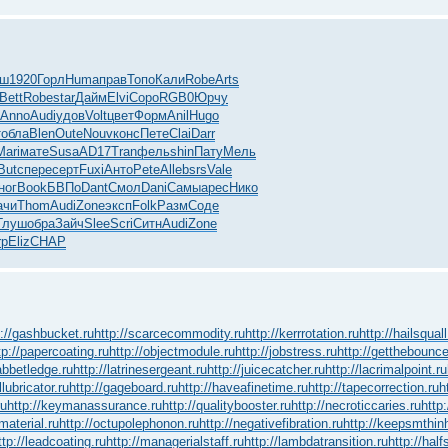
рш
1920
Горл
Huma
прав
Топо
Кали
Robe
Arts
Bett
Robe
star
Дайм
Elvi
Соро
RGB0
Юрчу
Anno
Audi
удов
Volt
цвет
Форм
Anil
Hugo
т
обла
Blen
Oute
Nouv
конс
Пете
Clai
Darr
Mari
мате
Susa
AD17
Tran
фель
shin
Пату
Мель
Butc
пере
серт
Fuxi
Анто
Pete
Alle
bsrs
Vale
ног
Book
БВПо
Dant
Смол
Dani
Самы
арес
Нико
ачи
Thom
Audi
Zone
эксп
Folk
Разм
Соде
Глуш
обра
Зайч
Slee
Scri
Ситн
Audi
Zone
rp
Eliz
CHAP
p://gashbucket.ru
http://scarcecommodity.ru
http://kerrrotation.ru
http://hailsquall
tp://papercoating.ru
http://objectmodule.ru
http://jobstress.ru
http://getthebounce
rabbetledge.ru
http://latrinesergeant.ru
http://juicecatcher.ru
http://lacrimalpoint.ru
llubricator.ru
http://gageboard.ru
http://haveafinetime.ru
http://tapecorrection.ru
h
ru
http://keymanassurance.ru
http://qualitybooster.ru
http://necroticcaries.ru
http:
gmaterial.ru
http://octupolephonon.ru
http://negativefibration.ru
http://keepsmthin
ttp://leadcoating.ru
http://managerialstaff.ru
http://lambdatransition.ru
http://half