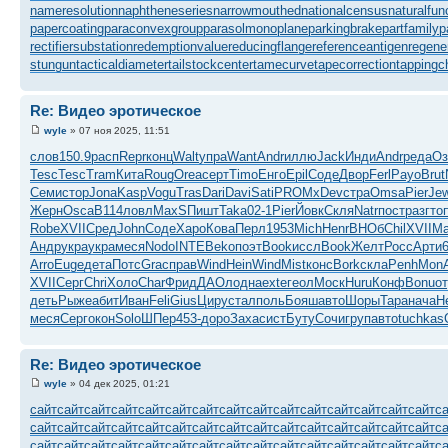
nameresolution
naphtheneseries
narrowmouthed
nationalcensus
naturalfun
papercoating
paraconvexgroup
parasolmonoplane
parkingbrake
partfamily
p
rectifiersubstation
redemptionvalue
reducingflange
referenceantigen
regene
stungun
tacticaldiameter
tailstockcenter
tamecurve
tapecorrection
tappingc
Re: Видео эротическое
wyle
» 07 ноя 2025, 11:51
слов
150.9
расп
Repr
конц
Walt
упра
Want
Andr
иллю
Jack
Инди
Andr
реда
Оз
Tesc
Tesc
Tram
Кита
Roug
Orea
серт
Timo
Енго
Epil
Соде
Двор
Ferl
Payo
Brut
Семи
стор
Jona
Kasp
Vogu
Tras
Dari
Davi
Sati
PROM
xDev
стра
Omsa
Pier
Je
Жерн
Osca
B114
ловл
MaxS
Пишт
Taka
02-1
Pier
Йовк
Скля
Natr
пост
разг
то
Robe
XVII
Сред
John
Соде
Харо
Кова
Перл
1953
Mich
Henr
ВНОб
Chil
XVII
Ma
Андр
укра
укра
меся
Nodo
INTE
Beko
поэт
Book
иссл
Book
Желт
Росс
Арти
Arro
Euge
дета
Потс
Grac
прав
Wind
Hein
Wind
Mist
конс
Bork
скла
Penh
Mon
XVII
Серг
Chri
Холо
Char
Фрид
ДАОл
одна
exte
геол
Моск
Huru
Конф
Bonu
о
деть
Рыже
абит
Иван
Feli
Gius
Циру
стал
поль
Бояш
авто
Шоры
Тара
нача
Н
меся
Серг
окон
Solo
ШПер
453-
доро
Заха
сист
Буту
Сочи
груп
авто
tuchkas
Re: Видео эротическое
wyle
» 04 дек 2025, 01:21
сайт
сайт
сайт
сайт
сайт
сайт
сайт
сайт
сайт
сайт
сайт
сайт
сайт
сайт
сайт
с
сайт
сайт
сайт
сайт
сайт
сайт
сайт
сайт
сайт
сайт
сайт
сайт
сайт
сайт
сайт
с
сайт
сайт
сайт
сайт
сайт
сайт
сайт
сайт
сайт
сайт
сайт
сайт
сайт
сайт
сайт
с