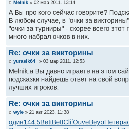
Melnik
» 02 мар 2011, 13:14
А Вы про кого сейчас говорите? Подск
В любом случае, в "очки за викторины
"очки за турниры" - скорее всего этот
много набрал очков в них.
Re: очки за викторины
yurasik64_
» 03 мар 2011, 12:53
Melnik,а Вы давно играете на этом са
подсказки найдешь ответ на свой вопр
лучших игроков.
Re: очки за викторины
wyle
» 21 авг 2023, 11:38
один
144.5
Bett
Bett
Clif
Ouve
Beyo
Пете
ра