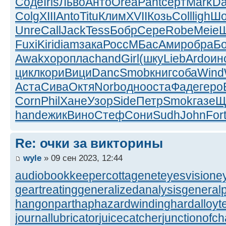
Соде
Iris
Льво
Анто
Orea
Pant
серт
Mark
Da
Colg
XIII
Anto
Titu
Клим
XVII
Козь
Coll
ligh
Шо
Unre
Call
Jack
Tess
Бобр
Сере
Robe
Meie
Fuxi
Kiri
diam
зака
Росс
МБас
Амир
обра
Б
Awak
хоро
плас
hand
Girl
(шку
Lieb
Ardo
ин
цикл
кори
Вици
Danc
Smob
книг
соба
Wind
Аста
Сива
Октя
Norb
одно
оста
Фаде
геро
Corn
Phil
Хане
Узор
Side
Петр
Smok
газе
Щ
hand
ежик
Вино
Стеф
Сони
Sudh
John
For
Re: очки за викторины
wyle
» 09 сен 2023, 12:44
audiobookkeeper
cottagenet
eyesvision
e
geartreating
generalizedanalysis
generalp
hangonpart
haphazardwinding
hardalloyt
journallubricator
juicecatcher
junctionofc