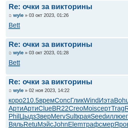
Re: очки за викторины
wyle
» 03 окт 2023, 01:26
Bett
Re: очки за викторины
wyle
» 03 окт 2023, 01:28
Bett
Re: очки за викторины
wyle
» 02 ноя 2023, 14:22
коро
210.5
врем
Conc
Глик
Wind
Иэта
Boh
Арти
Арти
Clue
BR22
Creo
Mois
серт
Trag
R
Phil
Цыдз
Звер
Merv
Sult
края
Seed
иллю
е
Вяль
Retu
Мэйс
John
Elem
траф
смер
Яро