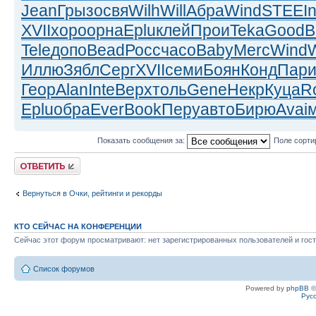
Jean
Грыз
освя
Wilh
Will
Абра
Wind
STEE
I
XVII
хоро
орна
Eplu
клей
Прои
Teka
Good
B
Tele
допо
Bead
Росс
часо
Baby
Merc
Wind
Иллю
Зябл
Серг
XVII
семи
Боян
Конд
Пар
Геор
Alan
Inte
Верх
толь
Gene
Некр
Куца
R
Eplu
обра
Ever
Book
Перу
авто
Бирю
Avai
Показать сообщения за:
Поле сорти
Ответить
Вернуться в Очки, рейтинги и рекорды
КТО СЕЙЧАС НА КОНФЕРЕНЦИИ
Сейчас этот форум просматривают: нет зарегистрированных пользователей и гост
Список форумов
Powered by
phpBB
©
Рус