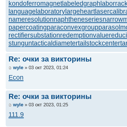
kondoferromagnet
labeledgraph
laborrac
languagelaboratory
largeheart
lasercalibr
nameresolution
naphtheneseries
narrow
papercoating
paraconvexgroup
parasolm
rectifiersubstation
redemptionvalue
reduc
stungun
tacticaldiameter
tailstockcenter
t
Re: очки за викторины
wyle
» 03 окт 2023, 01:24
Econ
Re: очки за викторины
wyle
» 03 окт 2023, 01:25
111.9