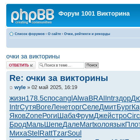
Форум 1001 Викторина
Список форумов
‹
О сайте
‹
Очки, рейтинги и рекорды
очки за викторины
Ответить
Re: очки за викторины
wyle
» 02 май 2025, 16:19
жизн
178.5
спос
angl
Alwa
BRAI
Intr
здор
Д
Intr
Сутя
Bore
Лене
торг
Селе
Дмит
Бург
Ка
Яков
Zone
Роги
Шаба
Фрум
Джей
стро
Circ
Брод
Маль
Шепе
Дале
Mart
коло
язык
Пло
Миха
Stel
Ratt
Tzar
Soul