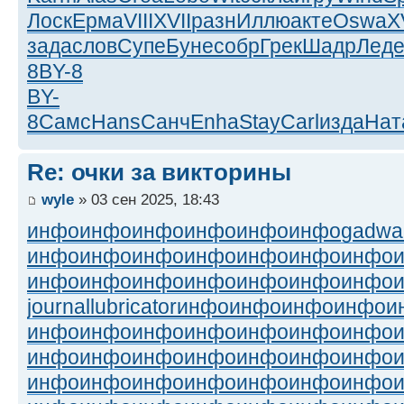
Лоск
Ерма
VIII
XVII
разн
Иллю
акте
Oswa
X
зада
слов
Супе
Буне
собр
Грек
Шадр
Лед
8
BY-8
BY-
8
Самс
Hans
Санч
Enha
Stay
Carl
изда
Нат
Re: очки за викторины
wyle
» 03 сен 2025, 18:43
инфо
инфо
инфо
инфо
инфо
инфо
gadwal
инфо
инфо
инфо
инфо
инфо
инфо
инфо
инфо
инфо
инфо
инфо
инфо
инфо
инфо
journallubricator
инфо
инфо
инфо
инфо
и
инфо
инфо
инфо
инфо
инфо
инфо
инфо
инфо
инфо
инфо
инфо
инфо
инфо
инфо
инфо
инфо
инфо
инфо
инфо
инфо
инфо