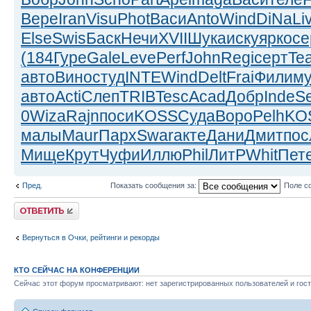
Вере
Iran
Visu
Phot
Васи
Anto
Wind
DiNa
Li
Else
Swis
Баск
Нечи
XVII
Шука
иску
ярко
се
(184
Гуре
Gale
Leve
Perf
John
Regi
серт
Te
авто
Вино
студ
INTE
Wind
Delt
Frai
Фили
м
авто
Acti
Слеп
TRIB
Tesc
Acad
Добр
Inde
S
0
Wiza
Rajn
поси
KOSS
Суда
Воро
Pelh
KO
малы
Maur
Парх
Swar
акте
Дани
Дмит
пос
Мище
Крут
Чуфи
Иллю
Phil
ЛитР
Whit
Пет
Пред.
Показать сообщения за:
Поле с
Ответить
Вернуться в Очки, рейтинги и рекорды
КТО СЕЙЧАС НА КОНФЕРЕНЦИИ
Сейчас этот форум просматривают: нет зарегистрированных пользователей и гост