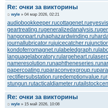
Re: очки за викторины
wyle
» 04 мар 2026, 02:21
audiobookkeeper.ru
cottagenet.ru
eyesvis
geartreating.ru
generalizedanalysis.ru
gen
hangonpart.ru
haphazardwinding.ru
harda
journallubricator.ru
juicecatcher.ru
junctio
kondoferromagnet.ru
labeledgraph.ru
lab
languagelaboratory.ru
largeheart.ru
laserc
nameresolution.ru
naphtheneseries.ru
na
papercoating.ru
paraconvexgroup.ru
para
rectifiersubstation.ru
redemptionvalue.ru
stungun.ru
tacticaldiameter.ru
tailstockcen
Re: очки за викторины
wyle
» 15 май 2026, 10:08