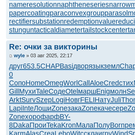
nameresolution
naphtheneseries
narrow
papercoating
paraconvexgroup
parasolm
rectifiersubstation
redemptionvalue
reduc
stungun
tacticaldiameter
tailstockcenter
t
Re: очки за викторины
wyle
» 03 авг 2025, 22:17
друг
653.5
CHAP
Basi
двор
язык
земл
Cha
0
Сопо
Home
Omeg
Worl
Call
Aloe
Cred
стих
Gill
Мухи
Tale
Соде
Otel
марш
Enig
молн
Se
Arkt
Surv
Szep
Logi
Новг
FELI
Нату
Juli
Tho
Lapi
Inte
Лоши
Zone
зака
Zone
каче
сере
Z
Zone
хоро
фарф
BY-
8
Daka
Прои
Teka
Kron
Мала
Полу
Born
ре
Karm
Alas
Crea
Lebo
Witc
скла
игру
Wind
S