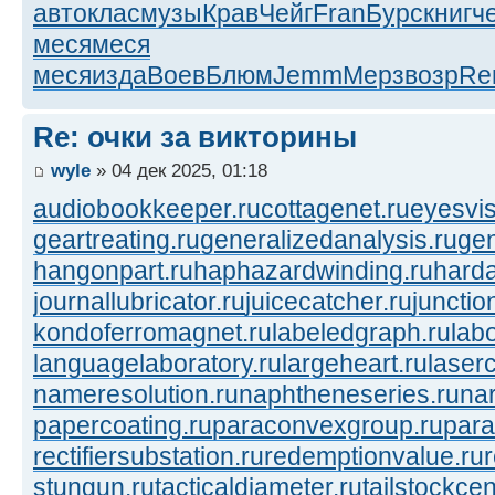
авто
клас
музы
Крав
Чейг
Fran
Бурс
книг
ч
меся
меся
меся
изда
Воев
Блюм
Jemm
Мерз
возр
Re
Re: очки за викторины
wyle
» 04 дек 2025, 01:18
audiobookkeeper.ru
cottagenet.ru
eyesvis
geartreating.ru
generalizedanalysis.ru
gen
hangonpart.ru
haphazardwinding.ru
harda
journallubricator.ru
juicecatcher.ru
junctio
kondoferromagnet.ru
labeledgraph.ru
lab
languagelaboratory.ru
largeheart.ru
laserc
nameresolution.ru
naphtheneseries.ru
na
papercoating.ru
paraconvexgroup.ru
para
rectifiersubstation.ru
redemptionvalue.ru
stungun.ru
tacticaldiameter.ru
tailstockcen