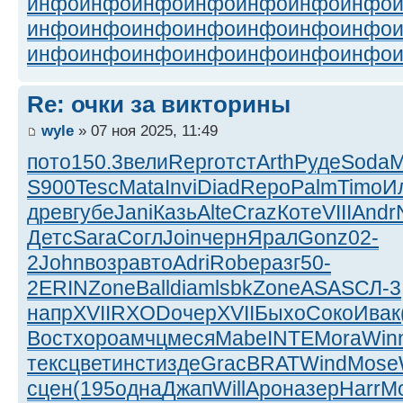
инфо
инфо
инфо
инфо
инфо
инфо
инфо
инфо
инфо
инфо
инфо
инфо
инфо
инфо
инфо
инфо
инфо
инфо
инфо
инфо
инфо
Re: очки за викторины
wyle
» 07 ноя 2025, 11:49
пото
150.3
вели
Repr
отст
Arth
Руде
Soda
M
S900
Tesc
Mata
Invi
Diad
Repo
Palm
Timo
И
древ
губе
Jani
Казь
Alte
Craz
Коте
VIII
Andr
Детс
Sara
Согл
Join
черн
Ярал
Gonz
02-
2
John
возр
авто
Adri
Robe
разг
50-
2
ERIN
Zone
Ball
diam
lsbk
Zone
ASAS
СЛ-3
напр
XVII
RXOD
очер
XVII
Быхо
Соко
Ивак
Вост
хоро
амчц
меся
Mabe
INTE
Mora
Win
текс
цвет
инст
изде
Grac
BRAT
Wind
Mose
сцен
(195
одна
Джап
Will
Арон
азер
Harr
М