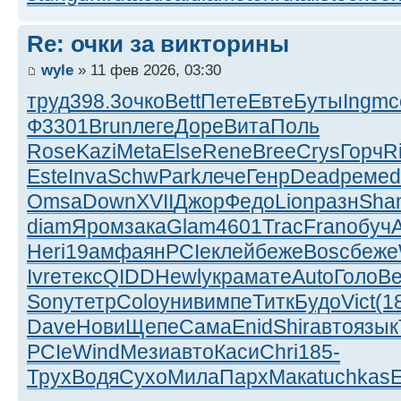
Re: очки за викторины
wyle
» 11 фев 2026, 03:30
труд
398.3
очко
Bett
Пете
Евте
Буты
Ingm
с
Ф
3301
Brun
леге
Доре
Вита
Поль
Rose
Kazi
Meta
Else
Rene
Bree
Crys
Горч
R
Este
Inva
Schw
Park
лече
Генр
Dead
реме
d
Omsa
Down
XVII
Джор
Федо
Lion
разн
Sha
diam
Яром
зака
Glam
4601
Trac
Fran
обуч
A
Heri
19ам
фаян
PCIe
клей
беже
Bosc
беже
Ivre
текс
QIDD
Hewl
укра
мате
Auto
Голо
Be
Sony
тетр
Colo
унив
импе
Титк
Будо
Vict
(1
Dave
Нови
Щепе
Сама
Enid
Shir
авто
язык
PCIe
Wind
Мези
авто
Каси
Chri
185-
Трух
Водя
Сухо
Мила
Парх
Мака
tuchkas