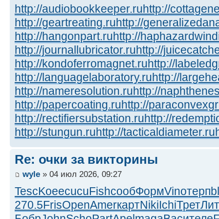
http://audiobookkeeper.ru
http://cottagene
http://geartreating.ru
http://generalizedana
http://hangonpart.ru
http://haphazardwind
http://journallubricator.ru
http://juicecatche
http://kondoferromagnet.ru
http://labeled
http://languagelaboratory.ru
http://largehe
http://nameresolution.ru
http://naphthenes
http://papercoating.ru
http://paraconvexg
http://rectifiersubstation.ru
http://redempti
http://stungun.ru
http://tacticaldiameter.ru
Re: очки за викторины
wyle
» 04 июл 2026, 09:27
Tesc
Koee
cucu
Fish
сооб
Форм
Vino
терп
b
270.5
Fris
Open
Amer
карт
Niki
Ichi
Трет
Ли
Бобр
John
Scho
Part
Apel
maga
Васи
теле
F