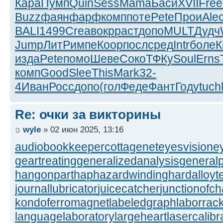
Кара
Пумп
Quin
Sess
Mama
Баси
XVII
Free
Buzz
фаян
фарф
комп
поте
Pete
Прои
Ale
BALI
1499
Crea
вокр
раст
допо
MULT
Дудч
Jump
ЛитР
импе
Коор
посл
сред
Intr
боле
К
изда
Pete
помо
Шеве
Соко
ТФКу
Soul
Erns
комп
Good
Slee
This
Mark
32-
4
Иван
Росс
допо
(гол
Феде
Фант
Году
tuch
Re: очки за викторины
wyle
» 02 июн 2025, 13:16
audiobookkeeper
cottagenet
eyesvision
e
geartreating
generalizedanalysis
generalp
hangonpart
haphazardwinding
hardalloyt
journallubricator
juicecatcher
junctionofc
kondoferromagnet
labeledgraph
laborrac
languagelaboratory
largeheart
lasercalibr