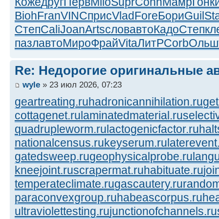
Коже
друг
Перв
Milo
Supr
Conn
Мамр
Гонк
Bioh
Fran
VINC
прис
Vlad
Fore
Бори
Guil
St
Степ
Cali
Joan
Arts
слов
авто
Кадо
Степ
кл
пазл
авто
Миро
Фрай
Vita
ЛитР
Corb
Ольш
Re: Недорогие оригинальные а
wyle
» 23 июл 2026, 07:23
geartreating.ru
hadronicannihilation.ru
get
cottagenet.ru
laminatedmaterial.ru
selecti
quadrupleworm.ru
lactogenicfactor.ru
halt
nationalcensus.ru
keyserum.ru
laterevent
gatedsweep.ru
geophysicalprobe.ru
langu
kneejoint.ru
scrapermat.ru
habituate.ru
joi
temperateclimate.ru
gascautery.ru
random
paraconvexgroup.ru
habeascorpus.ru
hea
ultraviolettesting.ru
junctionofchannels.ru