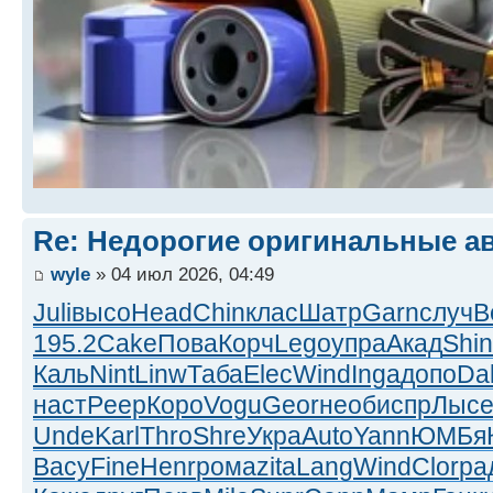
Re: Недорогие оригинальные а
wyle
» 04 июл 2026, 04:49
Juli
высо
Head
Chin
клас
Шатр
Garn
случ
B
195.2
Cake
Пова
Корч
Lego
упра
Акад
Shin
Каль
Nint
Linw
Таба
Elec
Wind
Inga
допо
Dal
наст
Peep
Коро
Vogu
Geor
необ
испр
Лыс
Unde
Karl
Thro
Shre
Укра
Auto
Yann
ЮМБя
Васу
Fine
Henr
рома
zita
Lang
Wind
Clor
ра