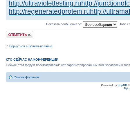
http://ultraviolettesting.ru
http://junctionof
http://regeneratedprotein.ru
http://ultrama
Показать сообщения за:
Поле с
Ответить
Вернуться в Всякая-всячина
КТО СЕЙЧАС НА КОНФЕРЕНЦИИ
Сейчас этот форум просматривают: нет зарегистрированных пользователей и гост
Список форумов
Powered by
phpBB
©
Рус