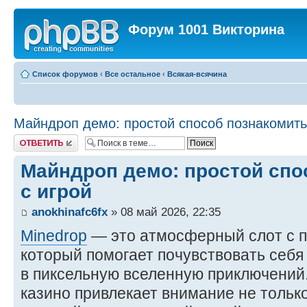
Форум 1001 Викторина
Список форумов
‹
Все остальное
‹
Всякая-всячина
Майндроп демо: простой способ познакомить
Ответить
Майндроп демо: простой спо
с игрой
anokhinafc6fx
» 08 май 2026, 22:35
Minedrop
— это атмосферный слот с п
который помогает почувствовать себя
в пиксельную вселенную приключений. 
казино привлекает внимание не тольк