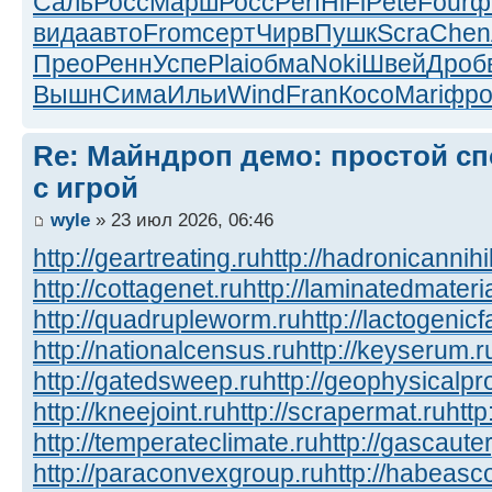
Саль
Росс
Марш
Росс
Perf
HiFi
Pete
Four
ф
вида
авто
From
серт
Чирв
Пушк
Scra
Chen
Прео
Ренн
Успе
Plai
обма
Noki
Швей
Дроб
Вышн
Сима
Ильи
Wind
Fran
Косо
Mari
фро
Re: Майндроп демо: простой с
с игрой
wyle
» 23 июл 2026, 06:46
http://geartreating.ru
http://hadronicannihi
http://cottagenet.ru
http://laminatedmateria
http://quadrupleworm.ru
http://lactogenicf
http://nationalcensus.ru
http://keyserum.r
http://gatedsweep.ru
http://geophysicalpr
http://kneejoint.ru
http://scrapermat.ru
http
http://temperateclimate.ru
http://gascauter
http://paraconvexgroup.ru
http://habeasc