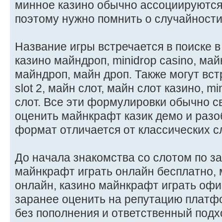
минное казино обычно ассоциируются
поэтому нужно помнить о случайности
Название игры встречается в поиске в
казино майндроп, minidrop casino, май
майндроп, майн дроп. Также могут вс
slot 2, майн слот, майн слот казино, min
слот. Все эти формулировки обычно св
оценить майнкрафт казик демо и разо
формат отличается от классических с
До начала знакомства со слотом по з
майнкрафт играть онлайн бесплатно, 
онлайн, казино майнкрафт играть офи
заранее оценить на репутацию платф
без пополнения и ответственный подх