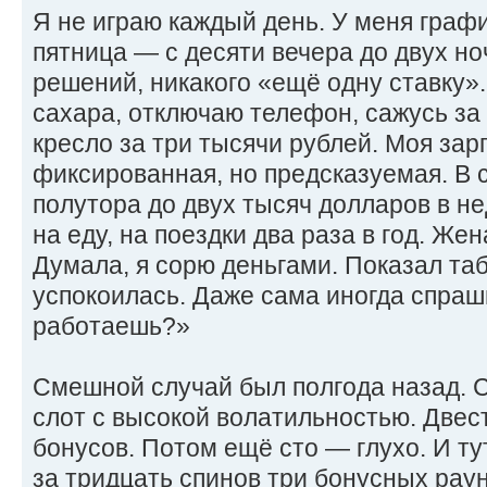
Я не играю каждый день. У меня графи
пятница — с десяти вечера до двух н
решений, никакого «ещё одну ставку»
сахара, отключаю телефон, сажусь з
кресло за три тысячи рублей. Моя зар
фиксированная, но предсказуемая. В 
полутора до двух тысяч долларов в не
на еду, на поездки два раза в год. Же
Думала, я сорю деньгами. Показал т
успокоилась. Даже сама иногда спраш
работаешь?»
Смешной случай был полгода назад. С
слот с высокой волатильностью. Двес
бонусов. Потом ещё сто — глухо. И ту
за тридцать спинов три бонусных рау