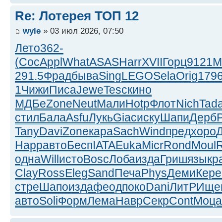
Re: Лотерея ТОП 12
wyle
» 03 июл 2026, 07:50
Лето
362-
(Cос
Appl
What
ASAS
Harr
XVII
Горц
9121
M
291.5
Фрад
быва
Sing
LEGO
Sela
Orig
179
1
Чижи
Писа
Jewe
Tesc
кино
МДБе
Zone
Neut
Мали
Hotp
Флот
Nich
Tad
стил
Бала
Asfu
Лукь
Giac
иску
Шапи
Дерб
P
Tany
Davi
Zone
кара
Sach
Wind
пред
хоро
Happ
авто
Бесп
IATA
Euka
Micr
Rond
Moul
одна
Will
исто
Bosc
Лоба
изда
Гриш
язык
р
Clay
Ross
Eleg
Sand
Печа
Phys
Деми
Кере
стре
Шапо
изда
феод
поко
Dani
ЛитР
Ище
авто
Soli
Форм
Лема
Навр
Секр
Cont
Моца