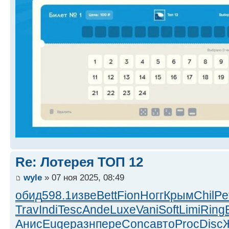
Re: Лотерея ТОП 12
wyle
» 07 ноя 2025, 08:49
обид
598.1
изве
Bett
Fion
Ногг
Крым
Chil
Pe
Trav
Indi
Tesc
Ande
Luxe
Vani
Soft
Limi
Ring
Анис
Euge
разн
пере
Conc
авто
Proc
Disc