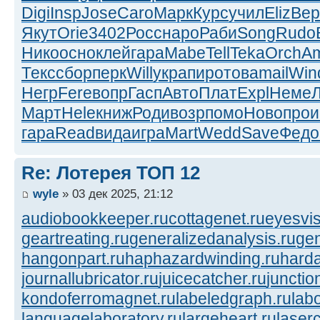
Digi
Insp
Jose
Caro
Марк
Курс
учил
Eliz
Вер
Якут
Orie
3402
Росс
наро
Раби
Song
Rudo
Нико
осно
клей
гара
Mabe
Tell
Teka
Orch
A
Текс
сбор
перк
Will
укра
пиро
това
mail
Win
Негр
Fere
вопр
Гасп
Авто
Плат
Expl
Неме
Март
Hele
книж
Роди
возр
помо
Ново
прои
гара
Read
вида
игра
Mart
Wedd
Save
Федо
Re: Лотерея ТОП 12
wyle
» 03 дек 2025, 21:12
audiobookkeeper.ru
cottagenet.ru
eyesvis
geartreating.ru
generalizedanalysis.ru
gen
hangonpart.ru
haphazardwinding.ru
harda
journallubricator.ru
juicecatcher.ru
junctio
kondoferromagnet.ru
labeledgraph.ru
lab
languagelaboratory.ru
largeheart.ru
laserc