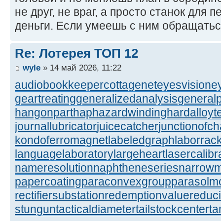
не друг, не враг, а просто станок для 
деньги. Если умеешь с ним обращатьс
Re: Лотерея ТОП 12
wyle
» 14 май 2026, 11:22
audiobookkeeper
cottagenet
eyesvision
e
geartreating
generalizedanalysis
generalp
hangonpart
haphazardwinding
hardalloyt
journallubricator
juicecatcher
junctionofc
kondoferromagnet
labeledgraph
laborrac
languagelaboratory
largeheart
lasercalibr
nameresolution
naphtheneseries
narrow
papercoating
paraconvexgroup
parasolm
rectifiersubstation
redemptionvalue
reduc
stungun
tacticaldiameter
tailstockcenter
t