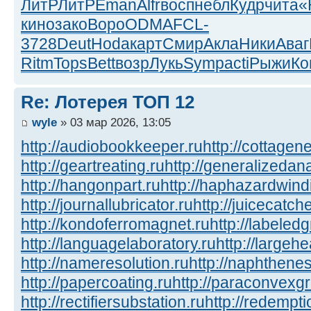
ЛитР
ЛитР
Eman
Alfr
восп
небл
Кудр
чита
«
кино
зако
Воро
ODMA
FCL-
3728
Deut
Hoda
карт
Смир
Акла
Ники
Аваг
Ritm
Tops
Bett
возр
Лукь
Symp
acti
Рыжи
Ко
Re: Лотерея ТОП 12
wyle
» 03 мар 2026, 13:05
http://audiobookkeeper.ru
http://cottagene
http://geartreating.ru
http://generalizedana
http://hangonpart.ru
http://haphazardwind
http://journallubricator.ru
http://juicecatche
http://kondoferromagnet.ru
http://labeled
http://languagelaboratory.ru
http://largehe
http://nameresolution.ru
http://naphthenes
http://papercoating.ru
http://paraconvexg
http://rectifiersubstation.ru
http://redempti