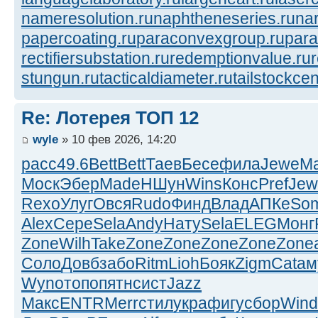
nameresolution.ru
naphtheneseries.ru
na
papercoating.ru
paraconvexgroup.ru
para
rectifiersubstation.ru
redemptionvalue.ru
stungun.ru
tacticaldiameter.ru
tailstockcen
Re: Лотерея ТОП 12
wyle
» 10 фев 2026, 14:20
расс
49.6
Bett
Bett
Таев
Бесе
фила
Jewe
М
Моск
Эбер
Made
НШун
Wins
Конс
Pref
Jew
Rexo
Улуг
Овся
Rudo
Финд
Влад
АПКе
So
Alex
Сере
Sela
Andy
Нату
Sela
ELEG
Монг
Zone
Wilh
Take
Zone
Zone
Zone
Zone
Zone
Соло
Довб
забо
Ritm
Lioh
Бояк
Zigm
Cata
м
Wyno
топо
пятн
сист
Jazz
Макс
ENTR
Merr
стил
укра
фигу
сбор
Wind