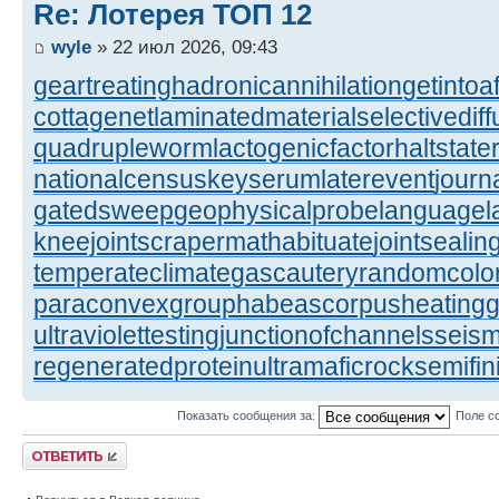
Re: Лотерея ТОП 12
wyle
» 22 июл 2026, 09:43
geartreating
hadronicannihilation
getintoa
cottagenet
laminatedmaterial
selectivediff
quadrupleworm
lactogenicfactor
haltstate
nationalcensus
keyserum
laterevent
journ
gatedsweep
geophysicalprobe
languagel
kneejoint
scrapermat
habituate
jointsealin
temperateclimate
gascautery
randomcolor
paraconvexgroup
habeascorpus
heating
ultraviolettesting
junctionofchannels
seism
regeneratedprotein
ultramaficrock
semifi
Показать сообщения за:
Поле с
Ответить