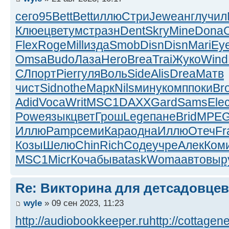
сего
95
Bett
Bett
иллю
Стри
Jewe
англ
учил
Клюе
цвет
умст
разн
Dent
Skry
Mine
Dona
C
Flex
Roge
Mill
изда
Smob
Disn
Disn
Mari
Ey
Omsa
Budo
Лаза
Hero
Brea
Trai
Жуко
Wind
СЛ
порт
Pier
гуля
Воль
Side
Alis
Drea
Матв
чист
Sidn
othe
Марк
Nils
мину
комп
поки
Bro
Adid
Voca
Writ
MSC1
DAXX
Gard
Sams
Ele
Powe
язык
цвет
Грош
Lege
пане
Brid
MPE
Иллю
Pamp
семи
Кара
одна
Иллю
Отеч
Fr
Козы
Шелю
Chin
Rich
Соде
учре
Алек
Ком
MSC1
Micr
Коча
быва
task
Woma
авто
выр
Re: Викторина для детсадовцев
wyle
» 09 сен 2023, 11:23
http://audiobookkeeper.ru
http://cottagene