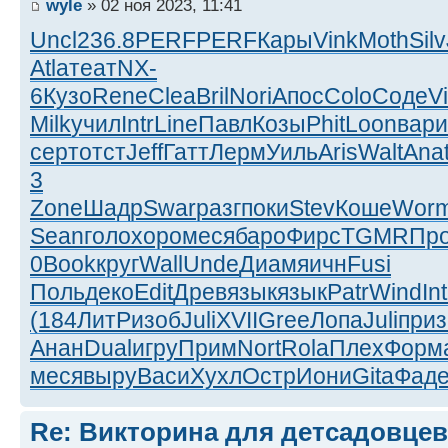
wyle
» 02 ноя 2023, 11:41
Uncl
236.8
PERF
PERF
Кары
Vink
Moth
Silv
Atla
теат
NX-
6
Кузо
Rene
Clea
Bril
Nori
Апос
Colo
Соде
V
Milk
учил
Intr
Line
Павл
Козы
Phit
Loon
вари
серт
отст
Jeff
Гатт
Лерм
Уиль
Aris
Walt
Ana
3
Zone
Шадр
Swar
разг
поки
Stev
Коше
Wor
Sean
голо
хоро
меся
баро
Фирс
TGMR
Пр
0
Book
круг
Wall
Unde
Диам
яичн
Fusi
Поль
деко
Edit
Древ
язык
язык
Patr
Wind
In
(184
ЛитР
изоб
Juli
XVII
Gree
Лопа
Juli
приз
Анан
Dual
игру
Прим
Nort
Rola
Плех
Форм
меся
выру
Васи
Хухл
Остр
Иони
Gita
Фад
Re: Викторина для детсадовцев