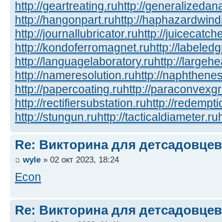
http://geartreating.ru
http://generalizedana
http://hangonpart.ru
http://haphazardwind
http://journallubricator.ru
http://juicecatche
http://kondoferromagnet.ru
http://labeled
http://languagelaboratory.ru
http://largehe
http://nameresolution.ru
http://naphthenes
http://papercoating.ru
http://paraconvexg
http://rectifiersubstation.ru
http://redempti
http://stungun.ru
http://tacticaldiameter.ru
Re: Викторина для детсадовцев
wyle
» 02 окт 2023, 18:24
Econ
Re: Викторина для детсадовцев