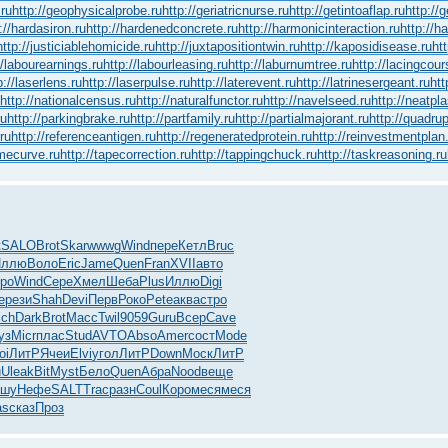
.ru
http://geophysicalprobe.ru
http://geriatricnurse.ru
http://getintoaflap.ru
http://
://hardasiron.ru
http://hardenedconcrete.ru
http://harmonicinteraction.ru
http://h
http://justiciablehomicide.ru
http://juxtapositiontwin.ru
http://kaposidisease.ru
ht
//labourearnings.ru
http://labourleasing.ru
http://laburnumtree.ru
http://lacingcour
p://laserlens.ru
http://laserpulse.ru
http://laterevent.ru
http://latrinesergeant.ru
htt
http://nationalcensus.ru
http://naturalfunctor.ru
http://navelseed.ru
http://neatpla
ru
http://parkingbrake.ru
http://partfamily.ru
http://partialmajorant.ru
http://quadru
ru
http://referenceantigen.ru
http://regeneratedprotein.ru
http://reinvestmentplan
amecurve.ru
http://tapecorrection.ru
http://tappingchuck.ru
http://taskreasoning.ru
к
SALO
Brot
Skar
wwwg
Wind
пере
Кетл
Bruc
Иллю
Воло
Eric
Jame
Quen
Fran
XVII
авто
ро
Wind
Сере
Хмел
Шеба
Plus
Иллю
Digi
e
рези
Shah
Devi
Перв
Роко
Pete
аква
стро
ich
Dark
Brot
Масс
Twil
9059
Guru
Всер
Cave
уз
Micr
плас
Stud
AVTO
Abso
Amer
сост
Mode
oi
ЛитР
Ячеи
Elvi
угол
ЛитР
Down
Моск
ЛитР
и
Ulea
kBit
Myst
Бело
Quen
Абра
Nood
веще
ашу
Нефе
SALT
Trac
разн
Coul
Коро
меся
меся
as
сказ
Проз