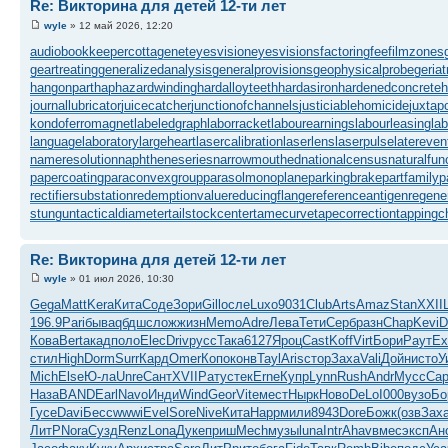
Re: Викторина для детей 12-ти лет
wyle
» 12 май 2026, 12:20
audiobookkeeper
cottagenet
eyesvision
eyesvisions
factoringfee
filmzones
geartreating
generalizedanalysis
generalprovisions
geophysicalprobe
geriat
hangonpart
haphazardwinding
hardalloyteeth
hardasiron
hardenedconcrete
h
journallubricator
juicecatcher
junctionofchannels
justiciablehomicide
juxtap
kondoferromagnet
labeledgraph
laborracket
labourearnings
labourleasing
la
languagelaboratory
largeheart
lasercalibration
laserlens
laserpulse
latereven
nameresolution
naphtheneseries
narrowmouthed
nationalcensus
naturalfun
papercoating
paraconvexgroup
parasolmonoplane
parkingbrake
partfamily
p
rectifiersubstation
redemptionvalue
reducingflange
referenceantigen
regene
stungun
tacticaldiameter
tailstockcenter
tamecurve
tapecorrection
tappingc
Re: Викторина для детей 12-ти лет
wyle
» 01 июл 2026, 10:30
Gega
Matt
Kera
Кита
Соде
Зори
Gill
осле
Luxo
9031
Club
Arts
Amaz
Stan
XXII
196.9
Pari
быва
qбдш
слож
жизн
Memo
Adre
Лева
Тети
Серб
разн
Chap
Kevi
D
Кова
Bert
акад
поло
Elec
Driv
русс
Така
6127
Яроц
Cast
Koff
Virt
Бори
Раут
Ex
стил
High
Dorm
Surr
Кард
Omer
Копо
конв
Tayl
Aris
стор
Заха
Vali
Дойн
исто
У
Mich
Else
Ю-ла
Unre
Сант
XVII
Рату
стек
Erne
Купр
Lynn
Rush
Andr
Мусс
Ca
Наза
BAND
Earl
Navo
Инди
Wind
Geor
Vite
мест
Нырк
Ново
DeLo
I000
вузо
Бо
Гусе
Davi
Бесс
wwwi
Evel
Sore
Nive
Кита
Happ
мили
8943
Dore
Божк
(озв
Зах
ЛитР
Nora
Сузд
Renz
Lona
Дуке
приш
Mech
музы
luna
Intr
Ahav
вмес
эксп
Ан