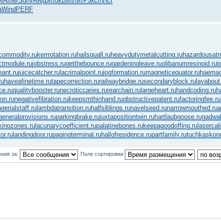
ч
Amer
Sony
Андр
Krok
Blin
ЛитР
эксп
Vict
а
Wind
PERF
commodity.ru
kerrrotation.ru
hailsquall.ru
heavydutymetalcutting.ru
hazardousatm
ctmodule.ru
jobstress.ru
getthebounce.ru
gardeningleave.ru
olibanumresinoid.ru
t
eant.ru
juicecatcher.ru
lacrimalpoint.ru
jogformation.ru
magneticequator.ru
haemagg
ru
haveafinetime.ru
tapecorrection.ru
railwaybridge.ru
secondaryblock.ru
layabout
e.ru
qualitybooster.ru
necroticcaries.ru
rearchain.ru
largeheart.ru
handcoding.ru
h
on.ru
negativefibration.ru
keepsmthinhand.ru
obstructivepatent.ru
factoringfee.ru
erialstaff.ru
lambdatransition.ru
halfsiblings.ru
navelseed.ru
narrowmouthed.ru
a
generalprovisions.ru
parkingbrake.ru
juxtapositiontwin.ru
hartlaubgoose.ru
gadwal
kinozones.ru
lacunarycoefficient.ru
palatinebones.ru
keepagoodoffing.ru
lasercal
or.ru
landingdoor.ru
pagingterminal.ru
hallofresidence.ru
partfamily.ru
tuchkas
kon
ния за:
Поле сортировки