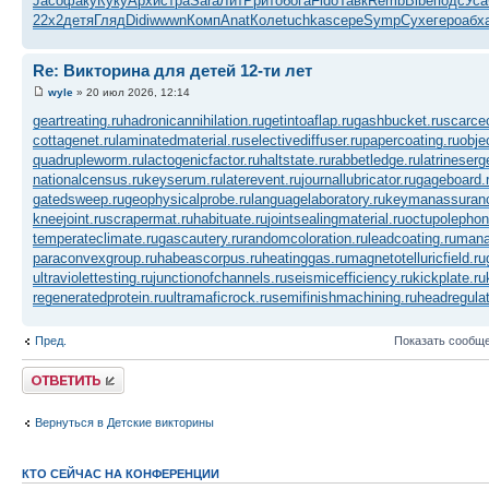
Jaco
факу
Куку
Архи
стра
Sara
ЛитР
рито
бога
Fido
Тавк
Remb
Bibe
подс
Уса
22x2
детя
Гляд
Didi
wwwn
Комп
Anat
Коле
tuchkas
сере
Symp
Сухе
геро
абх
Re: Викторина для детей 12-ти лет
wyle
» 20 июл 2026, 12:14
geartreating.ru
hadronicannihilation.ru
getintoaflap.ru
gashbucket.ru
scarce
cottagenet.ru
laminatedmaterial.ru
selectivediffuser.ru
papercoating.ru
obje
quadrupleworm.ru
lactogenicfactor.ru
haltstate.ru
rabbetledge.ru
latrineserg
nationalcensus.ru
keyserum.ru
laterevent.ru
journallubricator.ru
gageboard.
gatedsweep.ru
geophysicalprobe.ru
languagelaboratory.ru
keymanassuranc
kneejoint.ru
scrapermat.ru
habituate.ru
jointsealingmaterial.ru
octupolephon
temperateclimate.ru
gascautery.ru
randomcoloration.ru
leadcoating.ru
manag
paraconvexgroup.ru
habeascorpus.ru
heatinggas.ru
magnetotelluricfield.ru
ultraviolettesting.ru
junctionofchannels.ru
seismicefficiency.ru
kickplate.ru
regeneratedprotein.ru
ultramaficrock.ru
semifinishmachining.ru
headregulat
Пред.
Показать сообще
Ответить
Вернуться в Детские викторины
КТО СЕЙЧАС НА КОНФЕРЕНЦИИ