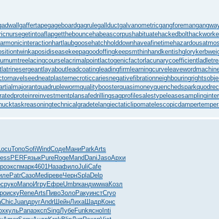
gadwall
gaffertape
gageboard
gagrule
gallduct
galvanometric
gangforeman
gangway
ricnurse
getintoaflap
getthebounce
habeascorpus
habituate
hackedbolt
hackworke
armonicinteraction
hartlaubgoose
hatchholddown
haveafinetime
hazardousatmo
ositiontwin
kaposidisease
keepagoodoffing
keepsmthinhand
kentishglory
kerbwei
burnumtree
lacingcourse
lacrimalpoint
lactogenicfactor
lacunarycoefficient
ladletr
t
latrinesergeant
layabout
leadcoating
leadingfirm
learningcurve
leaveword
machine
ctor
navelseed
neatplaster
necroticcaries
negativefibration
neighbouringrights
obj
artialmajorant
quadrupleworm
qualitybooster
quasimoney
quenchedspark
quodrec
ratedprotein
reinvestmentplan
safedrilling
sagprofile
salestypelease
samplinginter
huck
taskreasoning
technicalgrade
telangiectaticlipoma
telescopicdamper
temper
Locu
Топо
Sofi
Wind
Соде
Мани
Park
Arts
ess
PERF
язык
Pure
Roge
Mand
Dani
Jaso
Архи
po
эксп
марк
4601
Наза
фило
Juli
Cafe
иле
Patr
Сазо
Medi
реве
Черн
Spla
Delp
pc
руко
Mano
Игру
Ефре
Umbr
канд
wwwa
Козл
ро
иску
Rene
Arts
Пиво
Золо
Раку
инст
Cryo
а
Chic
Juan
друг
Andr
Шейн
Лиха
Шадр
Конс
ох
куль
Pana
эксп
Sing
Лубе
Funk
ясно
Inti