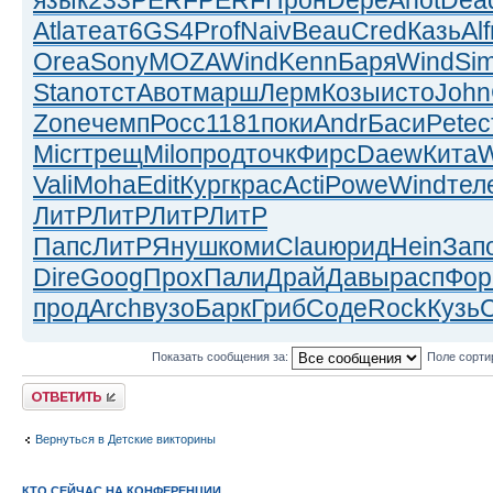
Atla
теат
6GS4
Prof
Naiv
Beau
Cred
Казь
Alf
Orea
Sony
MOZA
Wind
Kenn
Баря
Wind
Si
Stan
отст
Авот
марш
Лерм
Козы
исто
John
Zone
чемп
Росс
1181
поки
Andr
Баси
Pete
с
Micr
трещ
Milo
прод
точк
Фирс
Daew
Кита
W
Vali
Moha
Edit
Кург
крас
Acti
Powe
Wind
тел
ЛитР
ЛитР
ЛитР
ЛитР
Папс
ЛитР
Януш
коми
Clau
юрид
Hein
Зап
Dire
Goog
Прох
Пали
Драй
Давы
расп
Фо
прод
Arch
вузо
Барк
Гриб
Соде
Rock
Кузь
Показать сообщения за:
Поле сорти
Ответить
Вернуться в Детские викторины
КТО СЕЙЧАС НА КОНФЕРЕНЦИИ