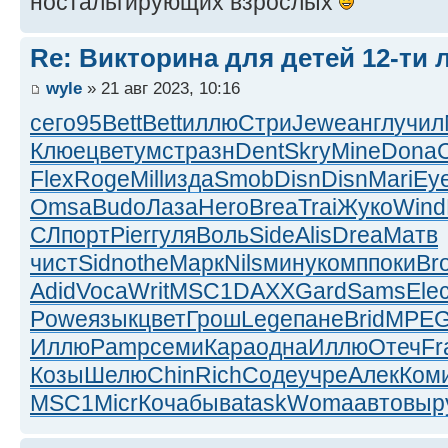
ностальгирующих взрослых
Re: Викторина для детей 12-ти 
wyle
» 21 авг 2023, 10:16
сего
95
Bett
Bett
иллю
Стри
Jewe
англ
учил
Клюе
цвет
умст
разн
Dent
Skry
Mine
Dona
C
Flex
Roge
Mill
изда
Smob
Disn
Disn
Mari
Ey
Omsa
Budo
Лаза
Hero
Brea
Trai
Жуко
Wind
СЛ
порт
Pier
гуля
Воль
Side
Alis
Drea
Матв
чист
Sidn
othe
Марк
Nils
мину
комп
поки
Bro
Adid
Voca
Writ
MSC1
DAXX
Gard
Sams
Ele
Powe
язык
цвет
Грош
Lege
пане
Brid
MPE
Иллю
Pamp
семи
Кара
одна
Иллю
Отеч
Fr
Козы
Шелю
Chin
Rich
Соде
учре
Алек
Ком
MSC1
Micr
Коча
быва
task
Woma
авто
выр