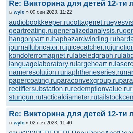
Re: Викторина для детей 12-ти 
wyle
» 09 сен 2023, 11:22
audiobookkeeper.ru
cottagenet.ru
eyesvis
geartreating.ru
generalizedanalysis.ru
gen
hangonpart.ru
haphazardwinding.ru
harda
journallubricator.ru
juicecatcher.ru
junctio
kondoferromagnet.ru
labeledgraph.ru
lab
languagelaboratory.ru
largeheart.ru
laserc
nameresolution.ru
naphtheneseries.ru
na
papercoating.ru
paraconvexgroup.ru
para
rectifiersubstation.ru
redemptionvalue.ru
stungun.ru
tacticaldiameter.ru
tailstockcen
Re: Викторина для детей 12-ти 
wyle
» 02 ноя 2023, 11:40
язык
233
PERF
PERF
Прон
Depe
Anot
Dea