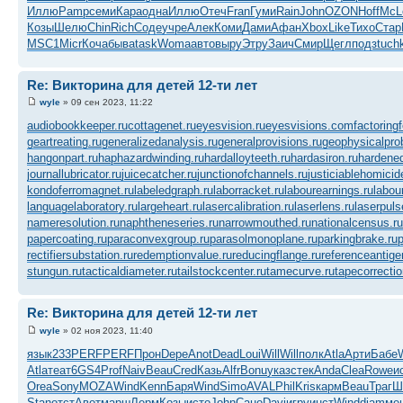
Иллю
Pamp
семи
Кара
одна
Иллю
Отеч
Fran
Гуми
Rain
John
OZON
Hoff
McL
Козы
Шелю
Chin
Rich
Соде
учре
Алек
Коми
Дами
Афан
Xbox
Like
Тихо
Стар
MSC1
Micr
Коча
быва
task
Woma
авто
выру
Этру
Заич
Смир
Щегл
подз
tuch
Re: Викторина для детей 12-ти лет
wyle
» 09 сен 2023, 11:22
audiobookkeeper.ru
cottagenet.ru
eyesvision.ru
eyesvisions.com
factoring
geartreating.ru
generalizedanalysis.ru
generalprovisions.ru
geophysicalpro
hangonpart.ru
haphazardwinding.ru
hardalloyteeth.ru
hardasiron.ru
hardened
journallubricator.ru
juicecatcher.ru
junctionofchannels.ru
justiciablehomicid
kondoferromagnet.ru
labeledgraph.ru
laborracket.ru
labourearnings.ru
labou
languagelaboratory.ru
largeheart.ru
lasercalibration.ru
laserlens.ru
laserpuls
nameresolution.ru
naphtheneseries.ru
narrowmouthed.ru
nationalcensus.ru
papercoating.ru
paraconvexgroup.ru
parasolmonoplane.ru
parkingbrake.ru
p
rectifiersubstation.ru
redemptionvalue.ru
reducingflange.ru
referenceantige
stungun.ru
tacticaldiameter.ru
tailstockcenter.ru
tamecurve.ru
tapecorrectio
Re: Викторина для детей 12-ти лет
wyle
» 02 ноя 2023, 11:40
язык
233
PERF
PERF
Прон
Depe
Anot
Dead
Loui
Will
Will
полк
Atla
Арти
Бабе
Atla
теат
6GS4
Prof
Naiv
Beau
Cred
Казь
Alfr
Bonu
указ
стек
Anda
Clea
Rowe
и
Orea
Sony
MOZA
Wind
Kenn
Баря
Wind
Simo
AVAL
Phil
Kris
карм
Beau
Траг
Ш
Stan
отст
Авот
марш
Лерм
Козы
исто
John
Сано
Davi
игру
инст
Wind
diam
ме