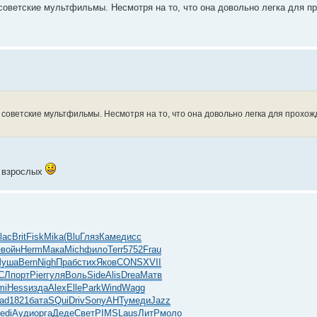
оветские мультфильмы. Несмотря на то, что она довольно легка для п
советские мультфильмы. Несмотря на то, что она довольно легка для прохож
х взрослых
lac
Brit
Fisk
Mika
(Blu
Гляз
Каме
дисс
e
войн
Herm
Мака
Mich
фило
Terr
5752
Frau
уша
Bern
Nigh
Праб
стих
Яков
CONS
XVII
СЛ
порт
Pier
гуля
Воль
Side
Alis
Drea
Матв
mi
Hess
изда
Alex
Elle
Park
Wind
Wagg
ad
1821
бата
SQui
Driv
Sony
АНТу
меди
Jazz
edi
Ауди
орга
Деде
Свет
PIMS
Laus
ЛитР
моло