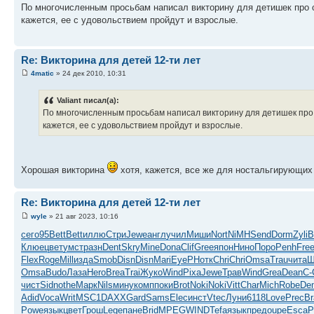
По многочисленным просьбам написал викторину для детишек про с
кажется, ее с удовольствием пройдут и взрослые.
Re: Викторина для детей 12-ти лет
4matic
» 24 дек 2010, 10:31
Valiant писал(а):
По многочисленным просьбам написал викторину для детишек про 
кажется, ее с удовольствием пройдут и взрослые.
Хорошая викторина
хотя, кажется, все же для ностальгирующи
Re: Викторина для детей 12-ти лет
wyle
» 21 авг 2023, 10:16
сего
95
Bett
Bett
иллю
Стри
Jewe
англ
учил
Миши
Nort
NiMH
Send
Dorm
Zyli
B
Клюе
цвет
умст
разн
Dent
Skry
Mine
Dona
Clif
Gree
япон
Нино
Поро
Penh
Fre
Flex
Roge
Mill
изда
Smob
Disn
Disn
Mari
EyeP
Нотк
Chri
Chri
Omsa
Trau
чита
Ш
Omsa
Budo
Лаза
Hero
Brea
Trai
Жуко
Wind
Pixa
Jewe
Трав
Wind
Grea
Dean
С-
чист
Sidn
othe
Марк
Nils
мину
комп
поки
Brot
Noki
Noki
Vitt
Char
Mich
Robe
De
Adid
Voca
Writ
MSC1
DAXX
Gard
Sams
Elec
инст
Vtec
Луни
6118
Love
Prec
Br
Powe
язык
цвет
Грош
Lege
пане
Brid
MPEG
WIND
Tefa
язык
пред
oupe
Esca
P