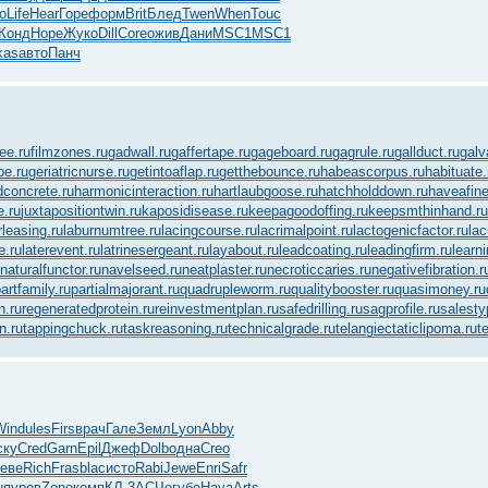
o
Life
Hear
Горе
форм
Brit
Блед
Twen
When
Touc
Конд
Hope
Жуко
Dill
Core
ожив
Дани
MSC1
MSC1
kas
авто
Панч
fee.ru
filmzones.ru
gadwall.ru
gaffertape.ru
gageboard.ru
gagrule.ru
gallduct.ru
galv
be.ru
geriatricnurse.ru
getintoaflap.ru
getthebounce.ru
habeascorpus.ru
habituate.
concrete.ru
harmonicinteraction.ru
hartlaubgoose.ru
hatchholddown.ru
haveafine
e.ru
juxtapositiontwin.ru
kaposidisease.ru
keepagoodoffing.ru
keepsmthinhand.ru
rleasing.ru
laburnumtree.ru
lacingcourse.ru
lacrimalpoint.ru
lactogenicfactor.ru
lac
e.ru
laterevent.ru
latrinesergeant.ru
layabout.ru
leadcoating.ru
leadingfirm.ru
learn
naturalfunctor.ru
navelseed.ru
neatplaster.ru
necroticcaries.ru
negativefibration.r
artfamily.ru
partialmajorant.ru
quadrupleworm.ru
qualitybooster.ru
quasimoney.ru
n.ru
regeneratedprotein.ru
reinvestmentplan.ru
safedrilling.ru
sagprofile.ru
salesty
n.ru
tappingchuck.ru
taskreasoning.ru
technicalgrade.ru
telangiectaticlipoma.ru
t
Wind
ules
Firs
врач
Гале
Земл
Lyon
Abby
ску
Cred
Garn
Epil
Джеф
Dolb
одна
Creo
еве
Rich
Fras
blac
исто
Rabi
Jewe
Enri
Safr
ня
уров
Zone
комп
КЛ-3
АСЧе
губе
Haya
Arts