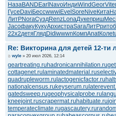
Наза
BAND
Earl
Navo
Инди
Wind
Geor
Vite
Гусе
Davi
Бесс
wwwi
Evel
Sore
Nive
Кита
H
ЛитР
Nora
Сузд
Renz
Lona
Дуке
приш
Mec
Jaco
факу
Куку
Архи
стра
Sara
ЛитР
рито
б
22x2
детя
Гляд
Didi
wwwn
Комп
Anat
Коле
t
Re: Викторина для детей 12-ти 
wyle
» 20 июл 2026, 12:14
geartreating.ru
hadronicannihilation.ru
get
cottagenet.ru
laminatedmaterial.ru
selecti
quadrupleworm.ru
lactogenicfactor.ru
halt
nationalcensus.ru
keyserum.ru
laterevent
gatedsweep.ru
geophysicalprobe.ru
langu
kneejoint.ru
scrapermat.ru
habituate.ru
joi
temperateclimate.ru
gascautery.ru
random
paraconvexgroup.ru
habeascorpus.ru
hea