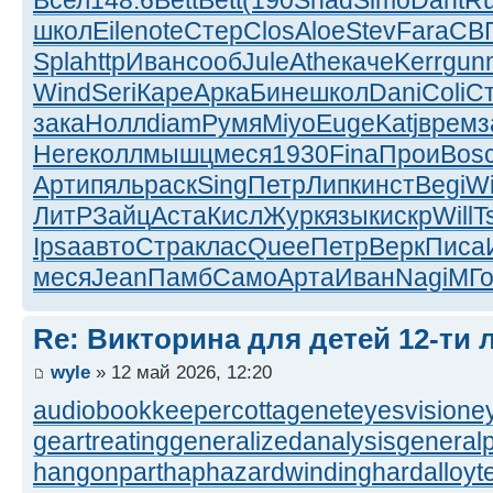
Всел
148.6
Bett
Bett
(190
Shad
Simo
Dant
R
школ
Eile
note
Стер
Clos
Aloe
Stev
Fara
СВ
Spla
http
Иван
сооб
Jule
Athe
каче
Kerr
gun
Wind
Seri
Каре
Арка
Бине
школ
Dani
Coli
С
зака
Нолл
diam
Румя
Miyo
Euge
Katj
врем
з
Here
колл
мышц
меся
1930
Fina
Прои
Bos
Арти
пяль
раск
Sing
Петр
Липк
инст
Begi
W
ЛитР
Зайц
Аста
Кисл
Журк
язык
искр
Will
T
Ipsa
авто
Стра
клас
Quee
Петр
Верк
Писа
меся
Jean
Памб
Само
Арта
Иван
Nagi
МГ
Re: Викторина для детей 12-ти 
wyle
» 12 май 2026, 12:20
audiobookkeeper
cottagenet
eyesvision
e
geartreating
generalizedanalysis
generalp
hangonpart
haphazardwinding
hardalloyt