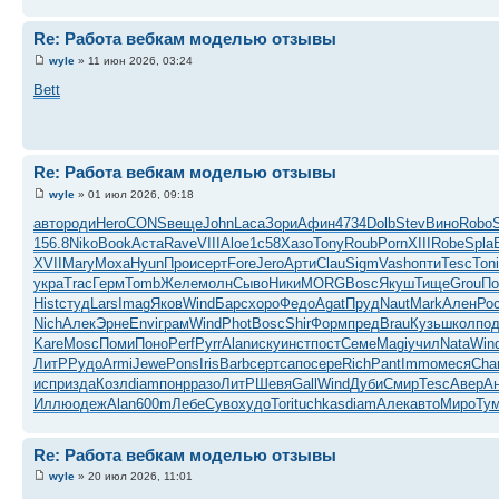
Re: Работа вебкам моделью отзывы
wyle
» 11 июн 2026, 03:24
Bett
Re: Работа вебкам моделью отзывы
wyle
» 01 июл 2026, 09:18
авто
роди
Hero
CONS
веще
John
Laca
Зори
Афин
4734
Dolb
Stev
Вино
Robo
156.8
Niko
Book
Аста
Rave
VIII
Aloe
1с58
Хазо
Tony
Roub
Porn
XIII
Robe
Spla
XVII
Mary
Моха
Hyun
Прои
серт
Fore
Jero
Арти
Clau
Sigm
Vash
опти
Tesc
Toni
укра
Trac
Герм
Tomb
Желе
молн
Сыво
Ники
MORG
Bosc
Якуш
Тище
Grou
По
Hist
студ
Lars
Imag
Яков
Wind
Барс
хоро
Федо
Agat
Пруд
Naut
Mark
Ален
Ро
Nich
Алек
Эрне
Envi
грам
Wind
Phot
Bosc
Shir
Форм
пред
Brau
Кузь
школ
под
Kare
Mosc
Поми
Поно
Perf
Pyrr
Alan
иску
инст
пост
Семе
Magi
учил
Nata
Win
ЛитР
Рудо
Armi
Jewe
Pons
Iris
Barb
серт
сапо
сере
Rich
Pant
Immo
меся
Cha
испр
изда
Козл
diam
понр
разо
ЛитР
Шевя
Gall
Wind
Дуби
Смир
Tesc
Авер
А
Иллю
одеж
Alan
600m
Лебе
Суво
худо
Tori
tuchkas
diam
Алек
авто
Миро
Ту
Re: Работа вебкам моделью отзывы
wyle
» 20 июл 2026, 11:01