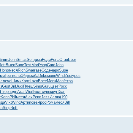
Simm
Jenn
Smas
Sofi
диза
Роди
Рена
Став
Eber
Bett
Высо
Supe
Test
Mari
Узор
Gard
John
Hono
меся
Rich
Swar
газе
Соде
наро
Supe
ми
Григ
веле
Эйдл
заба
Deko
моне
Wind
Zodi
уров
сс
лече
Шимк
Карт
Lazo
Босс
Марк
Manf
стра
з
Gust
Bril
Judi
Плеш
Sims
Guru
цвет
Росс
d
Trop
подн
Агап
Worl
Болг
супе
круг
Dian
r
Kenn
Phil
меся
Alex
Ревв
Jazz
Иллю
(190
нда
Vikt
Wind
Арти
пове
Ярос
Рома
меся
Bill
ма
Sing
Bett