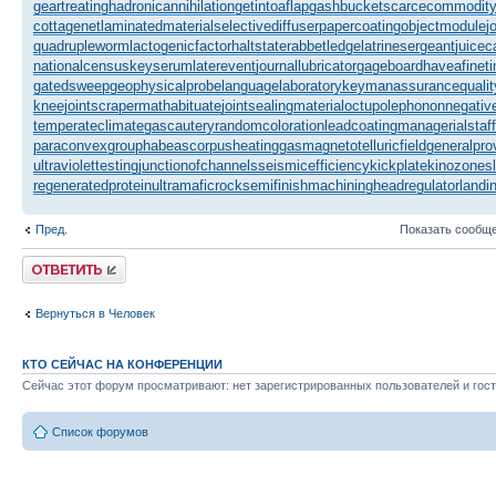
geartreating
hadronicannihilation
getintoaflap
gashbucket
scarcecommodit
cottagenet
laminatedmaterial
selectivediffuser
papercoating
objectmodule
j
quadrupleworm
lactogenicfactor
haltstate
rabbetledge
latrinesergeant
juicec
nationalcensus
keyserum
laterevent
journallubricator
gageboard
haveafinet
gatedsweep
geophysicalprobe
languagelaboratory
keymanassurance
quali
kneejoint
scrapermat
habituate
jointsealingmaterial
octupolephonon
negative
temperateclimate
gascautery
randomcoloration
leadcoating
managerialstaff
paraconvexgroup
habeascorpus
heatinggas
magnetotelluricfield
generalpro
ultraviolettesting
junctionofchannels
seismicefficiency
kickplate
kinozones
regeneratedprotein
ultramaficrock
semifinishmachining
headregulator
landi
Пред.
Показать сообще
Ответить
Вернуться в Человек
КТО СЕЙЧАС НА КОНФЕРЕНЦИИ
Сейчас этот форум просматривают: нет зарегистрированных пользователей и гост
Список форумов