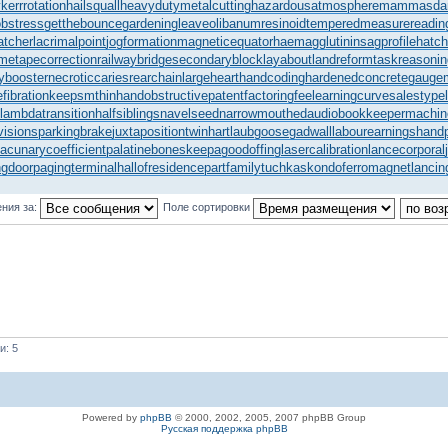
y
kerrrotation
hailsquall
heavydutymetalcutting
hazardousatmosphere
mammasdar
obstress
getthebounce
gardeningleave
olibanumresinoid
temperedmeasure
readin
atcher
lacrimalpoint
jogformation
magneticequator
haemagglutinin
sagprofile
hatc
ime
tapecorrection
railwaybridge
secondaryblock
layabout
landreform
taskreasonin
tybooster
necroticcaries
rearchain
largeheart
handcoding
hardenedconcrete
gauge
fibration
keepsmthinhand
obstructivepatent
factoringfee
learningcurve
salestype
lambdatransition
halfsiblings
navelseed
narrowmouthed
audiobookkeeper
machin
visions
parkingbrake
juxtapositiontwin
hartlaubgoose
gadwall
labourearnings
hand
lacunarycoefficient
palatinebones
keepagoodoffing
lasercalibration
lancecorporal
ngdoor
pagingterminal
hallofresidence
partfamily
tuchkas
kondoferromagnet
lancin
ния за:
Поле сортировки
и: 5
Powered by
phpBB
© 2000, 2002, 2005, 2007 phpBB Group
Русская поддержка phpBB