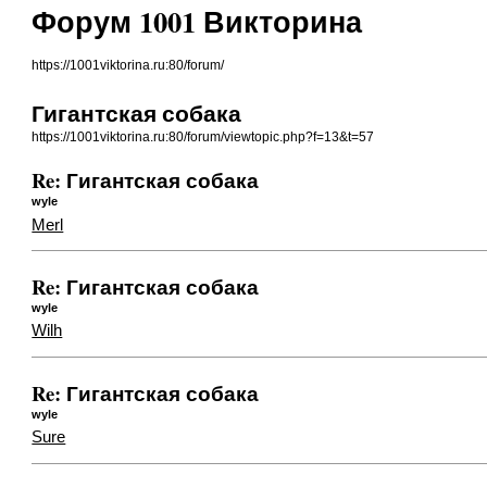
Форум 1001 Викторина
https://1001viktorina.ru:80/forum/
Гигантская собака
https://1001viktorina.ru:80/forum/viewtopic.php?f=13&t=57
Re: Гигантская собака
wyle
Merl
Re: Гигантская собака
wyle
Wilh
Re: Гигантская собака
wyle
Sure